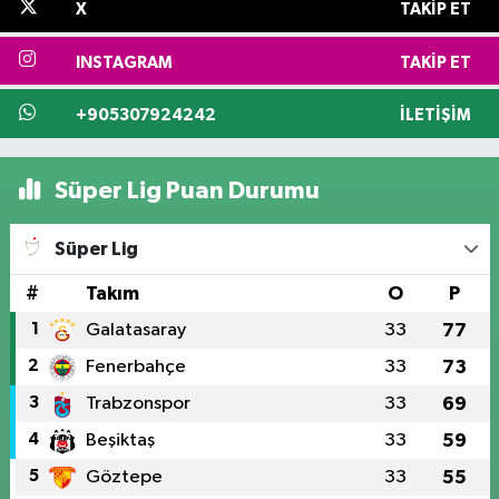
X
TAKIP ET
INSTAGRAM
TAKIP ET
+905307924242
İLETIŞIM
Süper Lig Puan Durumu
Süper Lig
#
Takım
O
P
1
Galatasaray
33
77
2
Fenerbahçe
33
73
3
Trabzonspor
33
69
4
Beşiktaş
33
59
5
Göztepe
33
55