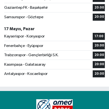
Gaziantep FK - Başakşehir
20:00
Samsunspor - Göztepe
20:00
17 Mayıs, Pazar
Kayserispor - Konyaspor
17:00
Fenerbahçe - Eyüpspor
20:00
Trabzonspor - Gençlerbirliği S.K.
20:00
Kasımpaşa - Galatasaray
20:00
Antalyaspor - Kocaelispor
20:00