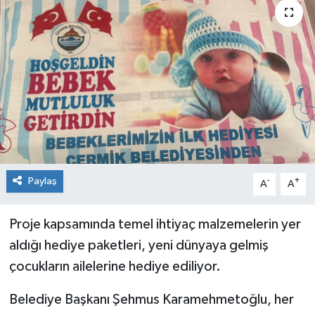
Genel
Güncel
Gündem
İlim & İrfan
Kültür & Sanat
Paylaş
-
+
A
A
KURDÎ
Proje kapsamında temel ihtiyaç malzemelerin yer
Sağlık
aldığı hediye paketleri, yeni dünyaya gelmiş
çocukların ailelerine hediye ediliyor.
Sağlık & Yaşam
Belediye Başkanı Şehmus Karamehmetoğlu, her
Siyaset