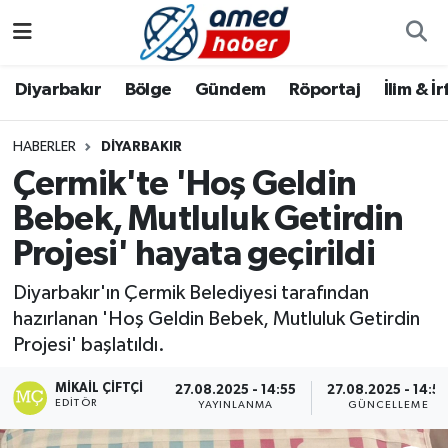
Diyarbakır
Diyarbakır
Diyarbakır Nöbetçi Eczaneler
Diyarbakır
Bölge
Gündem
Röportaj
İlim & İ
Bölge
Aile
Diyarbakır Hava Durumu
HABERLER
DIYARBAKIR
Çermik'te 'Hoş Geldin
Röportaj
Asayiş
Diyarbakır Namaz Vakitleri
Bebek, Mutluluk Getirdin
Foto Galeri
Bilim & Teknoloji
Diyarbakır Trafik Yoğunluk Haritası
Projesi' hayata geçirildi
Yazarlar
Bölge
Süper Lig Puan Durumu ve Fikstür
Diyarbakır'ın Çermik Belediyesi tarafından
hazırlanan 'Hoş Geldin Bebek, Mutluluk Getirdin
Dünya
Tüm Manşetler
Projesi' başlatıldı.
Eğitim
Son Dakika Haberleri
MIKAIL ÇIFTÇI
27.08.2025 - 14:55
27.08.2025 - 14:5
EDITÖR
YAYINLANMA
GÜNCELLEME
Ekonomi
Haber Arşivi