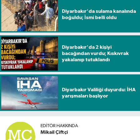
Diyarbakır'da sulama kanalında
boğuldu; İsmi belli oldu
Diyarbakır'da 2 kişiyi
bacağından vurdu; Kıskıvrak
yakalanıp tutuklandı
Diyarbakır Valiliği duyurdu: İHA
yarışmaları başlıyor
EDITÖR HAKKINDA
Mikail Çiftçi