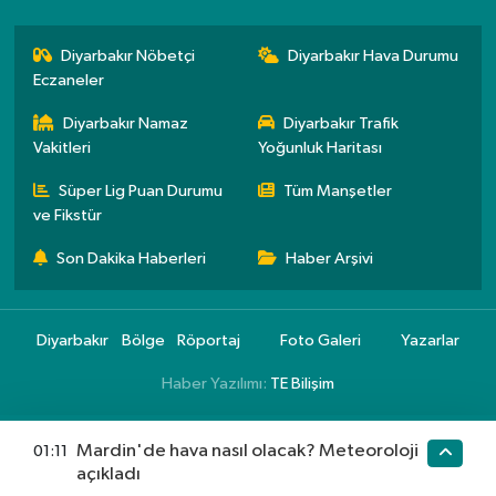
Diyarbakır Nöbetçi
Diyarbakır Hava Durumu
Eczaneler
Diyarbakır Namaz
Diyarbakır Trafik
Vakitleri
Yoğunluk Haritası
Süper Lig Puan Durumu
Tüm Manşetler
ve Fikstür
Son Dakika Haberleri
Haber Arşivi
Diyarbakır
Bölge
Röportaj
Foto Galeri
Yazarlar
Haber Yazılımı:
TE Bilişim
Mardin'de hava nasıl olacak? Meteoroloji
01:11
açıkladı