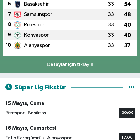
6
Başakşehir
33
54
7
Samsunspor
33
48
8
Rizespor
33
40
9
Konyaspor
33
40
10
Alanyaspor
33
37
Detaylar için tıklayın
Süper Lig Fikstür
15 Mayıs, Cuma
Rizespor - Beşiktaş
20:00
16 Mayıs, Cumartesi
Fatih Karagümrük - Alanyaspor
17:00