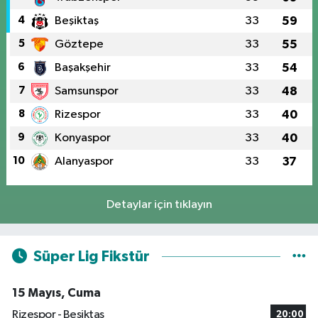
4
Beşiktaş
33
59
5
Göztepe
33
55
6
Başakşehir
33
54
7
Samsunspor
33
48
8
Rizespor
33
40
9
Konyaspor
33
40
10
Alanyaspor
33
37
Detaylar için tıklayın
Süper Lig Fikstür
15 Mayıs, Cuma
Rizespor - Beşiktaş
20:00