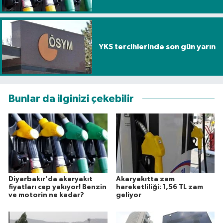
YKS tercihlerinde son gün yarın
Bunlar da ilginizi çekebilir
Diyarbakır'da akaryakıt
Akaryakıtta zam
fiyatları cep yakıyor! Benzin
hareketliliği: 1,56 TL zam
ve motorin ne kadar?
geliyor