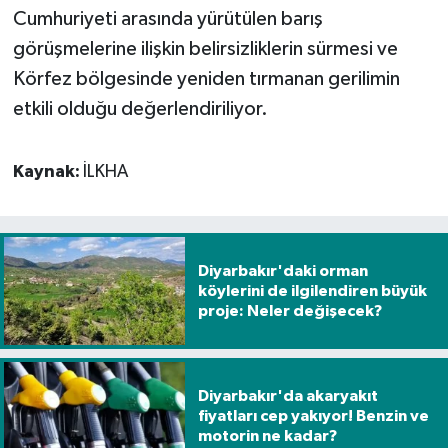
Cumhuriyeti arasında yürütülen barış
Spor
görüşmelerine ilişkin belirsizliklerin sürmesi ve
Körfez bölgesinde yeniden tırmanan gerilimin
Yaşam
etkili olduğu değerlendiriliyor.
Kaynak:
İLKHA
Diyarbakır'daki orman
köylerini de ilgilendiren büyük
proje: Neler değişecek?
Diyarbakır'da akaryakıt
fiyatları cep yakıyor! Benzin ve
motorin ne kadar?