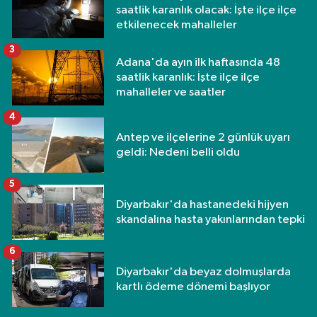
saatlik karanlık olacak: İşte ilçe ilçe
etkilenecek mahalleler
3
Adana'da ayın ilk haftasında 48
saatlik karanlık: İşte ilçe ilçe
mahalleler ve saatler
4
Antep ve ilçelerine 2 günlük uyarı
geldi: Nedeni belli oldu
5
Diyarbakır'da hastanedeki hijyen
skandalına hasta yakınlarından tepki
6
Diyarbakır'da beyaz dolmuşlarda
kartlı ödeme dönemi başlıyor