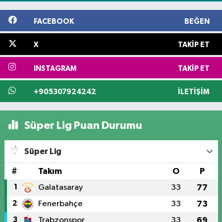
FACEBOOK
BEĞEN
X
TAKIP ET
INSTAGRAM
TAKIP ET
+905307924242
İLETIŞIM
Süper Lig Puan Durumu
Süper Lig
#
Takım
O
P
1
Galatasaray
33
77
2
Fenerbahçe
33
73
3
Trabzonspor
33
69