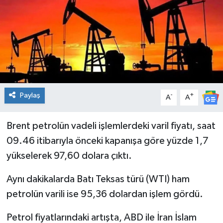
Genel
Güncel
Gündem
İlim & İrfan
Paylaş
-
+
A
A
Kültür & Sanat
Brent petrolün vadeli işlemlerdeki varil fiyatı, saat
09.46 itibarıyla önceki kapanışa göre yüzde 1,7
KURDÎ
yükselerek 97,60 dolara çıktı.
Sağlık
Aynı dakikalarda Batı Teksas türü (WTI) ham
petrolün varili ise 95,36 dolardan işlem gördü.
Sağlık & Yaşam
Petrol fiyatlarındaki artışta, ABD ile İran İslam
Siyaset