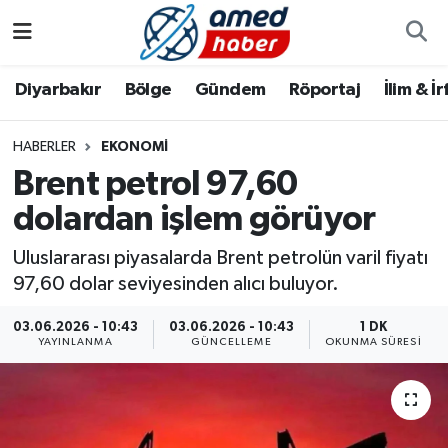
Diyarbakır
Diyarbakır
Diyarbakır Nöbetçi Eczaneler
Diyarbakır
Bölge
Gündem
Röportaj
İlim & İ
Bölge
Aile
Diyarbakır Hava Durumu
HABERLER
EKONOMI
Brent petrol 97,60
Röportaj
Asayiş
Diyarbakır Namaz Vakitleri
dolardan işlem görüyor
Foto Galeri
Bilim & Teknoloji
Diyarbakır Trafik Yoğunluk Haritası
Uluslararası piyasalarda Brent petrolün varil fiyatı
Yazarlar
Bölge
Süper Lig Puan Durumu ve Fikstür
97,60 dolar seviyesinden alıcı buluyor.
03.06.2026 - 10:43
03.06.2026 - 10:43
1 DK
Dünya
Tüm Manşetler
YAYINLANMA
GÜNCELLEME
OKUNMA SÜRESI
Eğitim
Son Dakika Haberleri
Ekonomi
Haber Arşivi