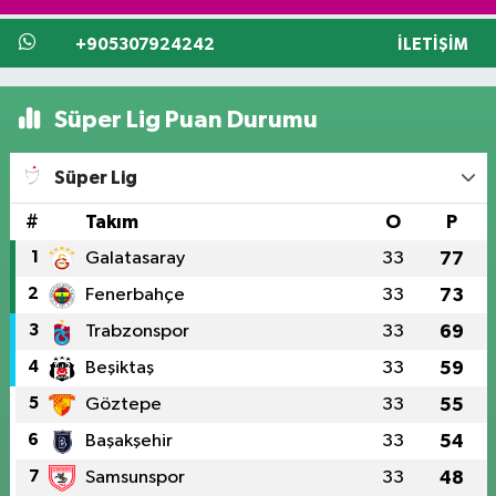
+905307924242
İLETIŞIM
Süper Lig Puan Durumu
Süper Lig
#
Takım
O
P
1
Galatasaray
33
77
2
Fenerbahçe
33
73
3
Trabzonspor
33
69
4
Beşiktaş
33
59
5
Göztepe
33
55
6
Başakşehir
33
54
7
Samsunspor
33
48