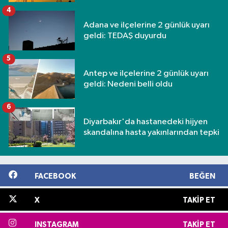
4
Adana ve ilçelerine 2 günlük uyarı
geldi: TEDAŞ duyurdu
5
Antep ve ilçelerine 2 günlük uyarı
geldi: Nedeni belli oldu
6
Diyarbakır'da hastanedeki hijyen
skandalına hasta yakınlarından tepki
FACEBOOK
BEĞEN
X
TAKIP ET
INSTAGRAM
TAKIP ET