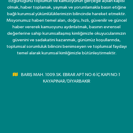
özgürlüğünü toplumun ve kamuoyunun gerçeğe açılan kapısı
olmak, haber toplamak, yaymak ve yorumlamakla basın etiğine
bağlı kurumsal yükümlülüklerimizin bilincinde hareket etmektir.
Misyonumuz haberi temel alan, doğru, hızlı, güvenilir ve güncel
haber vererek kamuoyunu aydınlatmak, basının evrensel
değerlerine sahip kurumsallaşmış kimliğimizle okuyucularımızın
güvenini ve sadakatini kazanmak, günümüz koşullarında,
toplumsal sorumluluk bilincini benimseyen ve toplumsal faydayı
temel alarak kurumsal kimliğimizle bütünleştirmektir.
BARIŞ MAH. 1009.SK. EBRAR APT NO:6 İÇ KAPI NO:1
KAYAPINAR/DİYARBAKIR