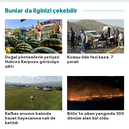
Bunlar da ilginizi çekebilir
Doğal yöntemlerle yetişen
Komşu ilde feci kaza: 7
Hıdıroz Karpuzu görücüye
yaralı
çıktı
Kafkas arısının balında
Bitlis'te çıkan yangında 300
hasat heyecanına vali de
dönüm alan kül oldu
katıldı