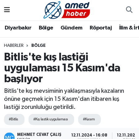
Diyarbakır
Diyarbakır
Diyarbakır Nöbetçi Eczaneler
Diyarbakır
Bölge
Gündem
Röportaj
İlim & İ
Bölge
Aile
Diyarbakır Hava Durumu
HABERLER
BÖLGE
Bitlis'te kış lastiği
Röportaj
Asayiş
Diyarbakır Namaz Vakitleri
uygulaması 15 Kasım'da
Foto Galeri
Bilim & Teknoloji
Diyarbakır Trafik Yoğunluk Haritası
başlıyor
Yazarlar
Bölge
Süper Lig Puan Durumu ve Fikstür
Bitlis'te kış mevsiminin yaklaşmasıyla kazaların
önüne geçmek için 15 Kasım'dan itibaren kış
Dünya
Tüm Manşetler
lastiği zorunluluğu getirildi.
Eğitim
Son Dakika Haberleri
#Bitlis
#Kış lastik uygulaması
#Kasım
Ekonomi
Haber Arşivi
MEHMET CEVAT ÇALIŞ
12.11.2024 - 16:08
12.11.2024