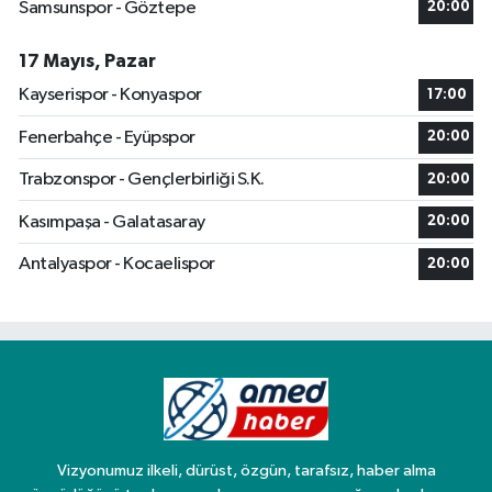
Samsunspor - Göztepe
20:00
17 Mayıs, Pazar
Kayserispor - Konyaspor
17:00
Fenerbahçe - Eyüpspor
20:00
Trabzonspor - Gençlerbirliği S.K.
20:00
Kasımpaşa - Galatasaray
20:00
Antalyaspor - Kocaelispor
20:00
Vizyonumuz ilkeli, dürüst, özgün, tarafsız, haber alma