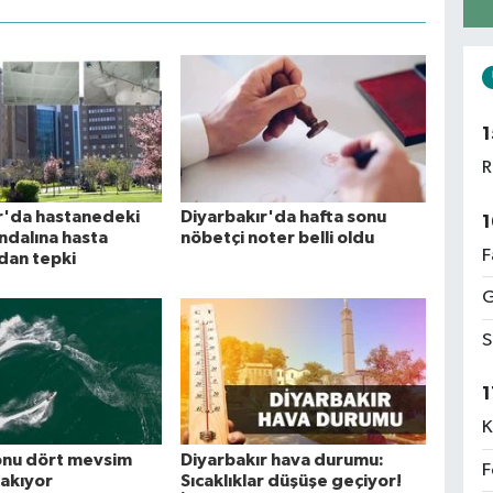
1
R
r'da hastanedeki
Diyarbakır'da hafta sonu
1
ndalına hasta
nöbetçi noter belli oldu
F
ndan tepki
G
S
1
K
onu dört mevsim
Diyarbakır hava durumu:
F
rakıyor
Sıcaklıklar düşüşe geçiyor!