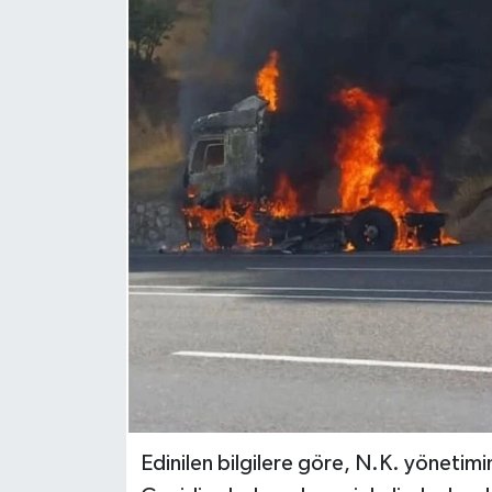
Genel
Güncel
Gündem
İlim & İrfan
Kültür & Sanat
KURDÎ
Sağlık
Sağlık & Yaşam
Edinilen bilgilere göre, N.K. yönetim
Siyaset