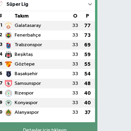
Süper Lig
#
Takım
O
P
1
Galatasaray
33
77
2
Fenerbahçe
33
73
3
Trabzonspor
33
69
4
Beşiktaş
33
59
5
Göztepe
33
55
6
Başakşehir
33
54
7
Samsunspor
33
48
8
Rizespor
33
40
9
Konyaspor
33
40
0
Alanyaspor
33
37
Detaylar için tıklayın