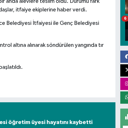
bir anda alevlere teslim oldu. Durumu fark
şlar, itfaiye ekiplerine haber verdi.
6
ce Belediyesi İtfaiyesi ile Genç Belediyesi
rol altına alınarak söndürülen yangında tır
başlatıldı.
tesi öğretim üyesi hayatını kaybetti