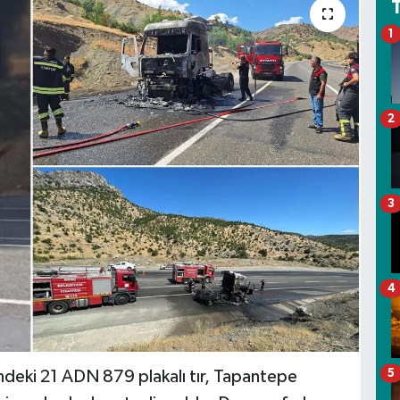
1
2
3
4
5
indeki 21 ADN 879 plakalı tır, Tapantepe