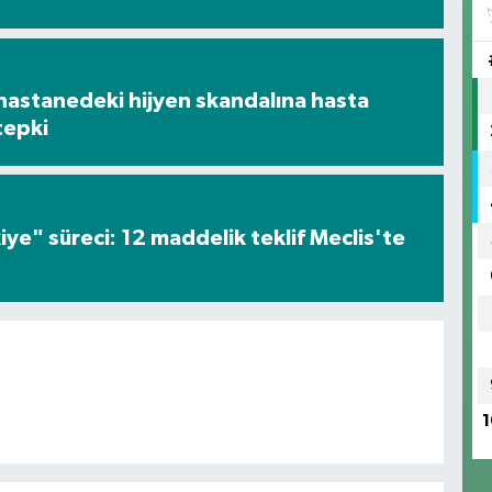
hastanedeki hijyen skandalına hasta
tepki
iye" süreci: 12 maddelik teklif Meclis'te
1