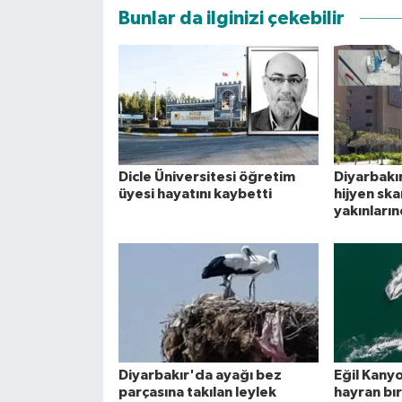
Bunlar da ilginizi çekebilir
Dicle Üniversitesi öğretim
Diyarbakı
üyesi hayatını kaybetti
hijyen ska
yakınları
Diyarbakır'da ayağı bez
Eğil Kany
parçasına takılan leylek
hayran bı