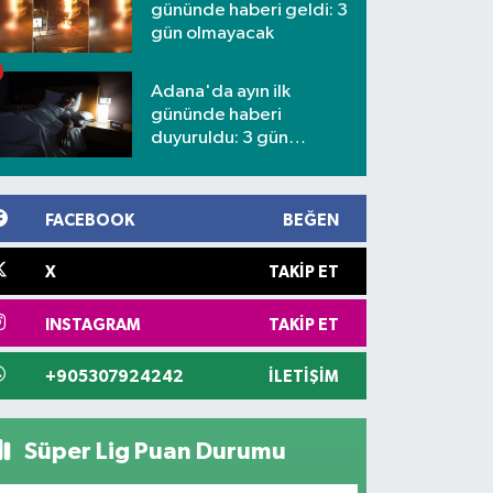
gününde haberi geldi: 3
gün olmayacak
Adana'da ayın ilk
gününde haberi
duyuruldu: 3 gün
kesilecek
FACEBOOK
BEĞEN
X
TAKIP ET
INSTAGRAM
TAKIP ET
+905307924242
İLETIŞIM
Süper Lig Puan Durumu