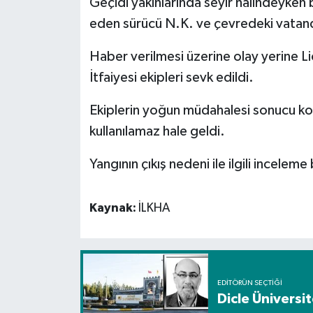
Geçidi yakınlarında seyir halindeyken 
eden sürücü N.K. ve çevredeki vatanda
Spor
Haber verilmesi üzerine olay yerine Li
Yaşam
İtfaiyesi ekipleri sevk edildi.
Ekiplerin yoğun müdahalesi sonucu kont
kullanılamaz hale geldi.
Yangının çıkış nedeni ile ilgili inceleme 
Kaynak:
İLKHA
EDITÖRÜN SEÇTIĞI
Dicle Üniversi