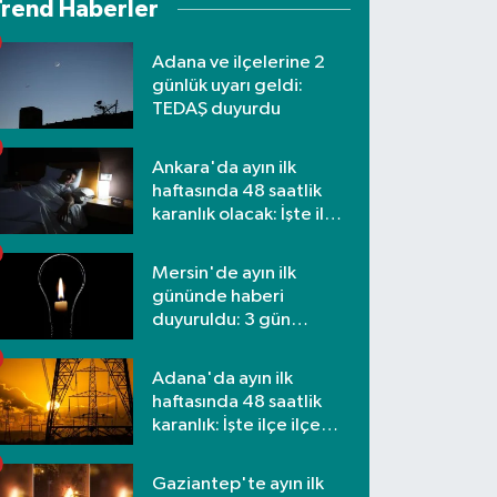
Trend Haberler
Adana ve ilçelerine 2
günlük uyarı geldi:
TEDAŞ duyurdu
Ankara'da ayın ilk
haftasında 48 saatlik
karanlık olacak: İşte ilçe
ilçe etkilenecek
mahalleler
Mersin'de ayın ilk
gününde haberi
duyuruldu: 3 gün
kesilecek
Adana'da ayın ilk
haftasında 48 saatlik
karanlık: İşte ilçe ilçe
mahalleler ve saatler
Gaziantep'te ayın ilk