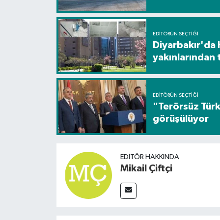
EDITÖRÜN SEÇTIĞI
Diyarbakır'da 
yakınlarından 
EDITÖRÜN SEÇTIĞI
"Terörsüz Türk
görüşülüyor
EDITÖR HAKKINDA
Mikail Çiftçi