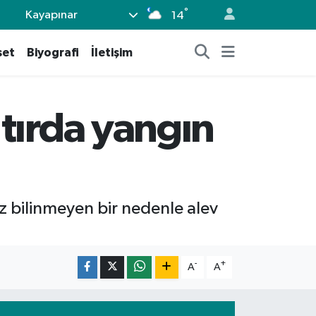
°
Kayapınar
14
set
Biyografi
İletişim
tırda yangın
z bilinmeyen bir nedenle alev
-
+
A
A