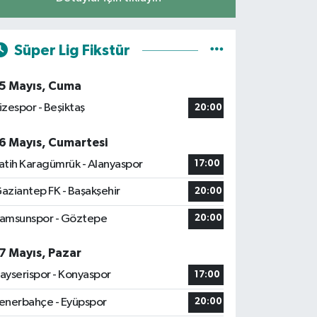
Süper Lig Fikstür
5 Mayıs, Cuma
izespor - Beşiktaş
20:00
6 Mayıs, Cumartesi
atih Karagümrük - Alanyaspor
17:00
aziantep FK - Başakşehir
20:00
amsunspor - Göztepe
20:00
7 Mayıs, Pazar
ayserispor - Konyaspor
17:00
enerbahçe - Eyüpspor
20:00