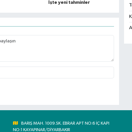
İşte yeni tahminler
T
K
A
BARIŞ MAH. 1009.SK. EBRAR APT NO:6 İÇ KAPI
NO:1 KAYAPINAR/DİYARBAKIR