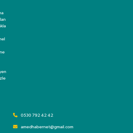
ma
lan
kla
mel
ine
eyen
zle
0530 792 42 42
amedhabernet@gmail.com