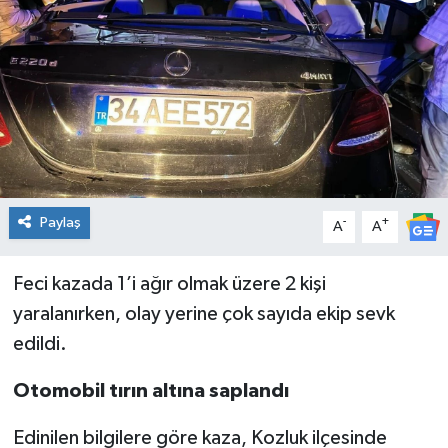
Genel
Güncel
Gündem
İlim & İrfan
Paylaş
-
+
A
A
Kültür & Sanat
Feci kazada 1’i ağır olmak üzere 2 kişi
KURDÎ
yaralanırken, olay yerine çok sayıda ekip sevk
Sağlık
edildi.
Otomobil tırın altına saplandı
Sağlık & Yaşam
Edinilen bilgilere göre kaza, Kozluk ilçesinde
Siyaset