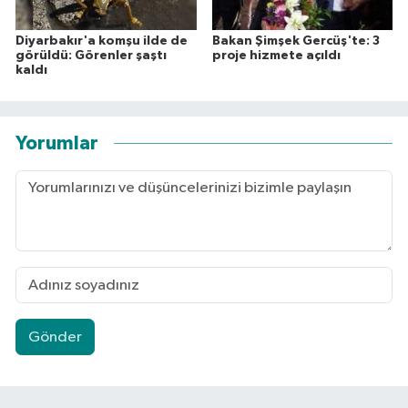
Diyarbakır'a komşu ilde de
Bakan Şimşek Gercüş'te: 3
görüldü: Görenler şaştı
proje hizmete açıldı
kaldı
Yorumlar
Gönder