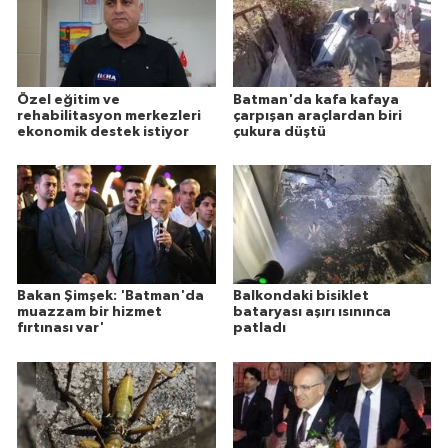
Özel eğitim ve
Batman'da kafa kafaya
rehabilitasyon merkezleri
çarpışan araçlardan biri
ekonomik destek istiyor
çukura düştü
Bakan Şimşek: 'Batman'da
Balkondaki bisiklet
muazzam bir hizmet
bataryası aşırı ısınınca
fırtınası var'
patladı