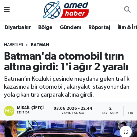
Diyarbakır
Diyarbakır
Diyarbakır Nöbetçi Eczaneler
Diyarbakır
Bölge
Gündem
Röportaj
İlim & İ
Bölge
Aile
Diyarbakır Hava Durumu
HABERLER
BATMAN
Batman'da otomobil tırın
Röportaj
Asayiş
Diyarbakır Namaz Vakitleri
altına girdi: 1'i ağır 2 yaralı
Foto Galeri
Bilim & Teknoloji
Diyarbakır Trafik Yoğunluk Haritası
Batman’ın Kozluk ilçesinde meydana gelen trafik
Yazarlar
Bölge
Süper Lig Puan Durumu ve Fikstür
kazasında bir otomobil, akaryakıt istasyonundan
yola çıkan tıra çarparak altına girdi.
Dünya
Tüm Manşetler
MIKAIL ÇIFTÇI
03.06.2026 - 22:44
2
EDITÖR
YAYINLANMA
PAYLAŞIM
OKU
Eğitim
Son Dakika Haberleri
Ekonomi
Haber Arşivi