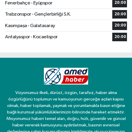
Fenerbahçe - Eyüpspor
20:00
Trabzonspor - Gençlerbirliği S.K.
20:00
Kasımpaşa - Galatasaray
20:00
Antalyaspor - Kocaelispor
20:00
Vizyonumuz ilkeli, dürüst, özgün, tarafsız, haber alma
özgürlüğünü toplumun ve kamuoyunun gerçeğe açılan kapısı
olmak, haber toplamak, yaymak ve yorumlamakla basın etiğine
bağlı kurumsal yükümlülüklerimizin bilincinde hareket etmektir.
Misyonumuz haberi temel alan, doğru, hızlı, güvenilir ve güncel
haber vererek kamuoyunu aydınlatmak, basının evrensel
değerlerine sahip kurumsallaşmış kimliğimizle okuyucularımızın