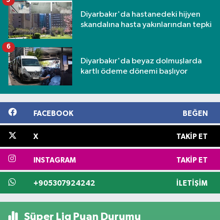
5
Diyarbakır'da hastanedeki hijyen
skandalına hasta yakınlarından tepki
6
Diyarbakır'da beyaz dolmuşlarda
kartlı ödeme dönemi başlıyor
FACEBOOK
BEĞEN
X
TAKIP ET
INSTAGRAM
TAKIP ET
+905307924242
İLETIŞIM
Süper Lig Puan Durumu