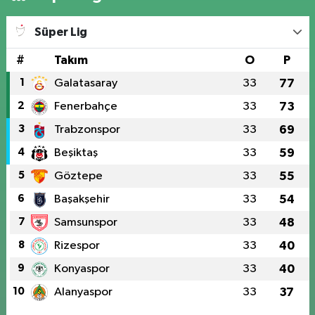
Süper Lig
#
Takım
O
P
1
Galatasaray
33
77
2
Fenerbahçe
33
73
3
Trabzonspor
33
69
4
Beşiktaş
33
59
5
Göztepe
33
55
6
Başakşehir
33
54
7
Samsunspor
33
48
8
Rizespor
33
40
9
Konyaspor
33
40
10
Alanyaspor
33
37