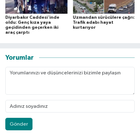
Diyarbakır Caddesi'inde
Uzmandan sürücülere çağrı:
oldu: Genç kıza yaya
Trafik adabı hayat
geçidinden geçerken iki
kurtarıyor
araç çarptı
Yorumlar
Gönder