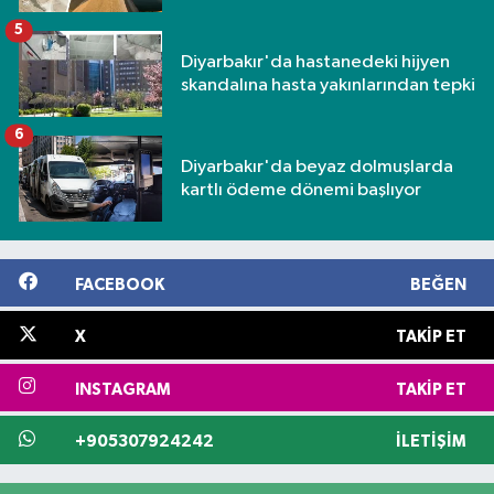
5
Diyarbakır'da hastanedeki hijyen
skandalına hasta yakınlarından tepki
6
Diyarbakır'da beyaz dolmuşlarda
kartlı ödeme dönemi başlıyor
FACEBOOK
BEĞEN
X
TAKIP ET
INSTAGRAM
TAKIP ET
+905307924242
İLETIŞIM