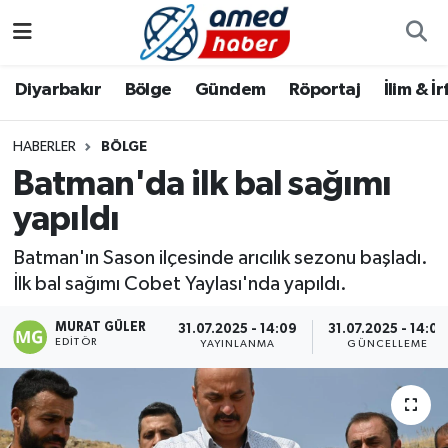
Diyarbakır
Diyarbakır
Diyarbakır Nöbetçi Eczaneler
Diyarbakır
Bölge
Gündem
Röportaj
İlim & İ
Bölge
Aile
Diyarbakır Hava Durumu
HABERLER
BÖLGE
Batman'da ilk bal sağımı
Röportaj
Asayiş
Diyarbakır Namaz Vakitleri
yapıldı
Foto Galeri
Bilim & Teknoloji
Diyarbakır Trafik Yoğunluk Haritası
Batman'ın Sason ilçesinde arıcılık sezonu başladı.
Yazarlar
Bölge
Süper Lig Puan Durumu ve Fikstür
İlk bal sağımı Cobet Yaylası'nda yapıldı.
MURAT GÜLER
Dünya
Tüm Manşetler
31.07.2025 - 14:09
31.07.2025 - 14:09
EDITÖR
YAYINLANMA
GÜNCELLEME
Eğitim
Son Dakika Haberleri
Ekonomi
Haber Arşivi