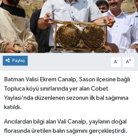
Genel
Güncel
Gündem
İlim & İrfan
Paylaş
-
+
A
A
Kültür & Sanat
Batman Valisi Ekrem Canalp, Sason ilçesine bağlı
Topluca köyü sınırlarında yer alan Cobet
KURDÎ
Yaylası'nda düzenlenen sezonun ilk bal sağımına
Sağlık
katıldı.
Sağlık & Yaşam
Arıcılardan bilgi alan Vali Canalp, yaylanın doğal
florasında üretilen balın sağımını gerçekleştirdi.
Siyaset