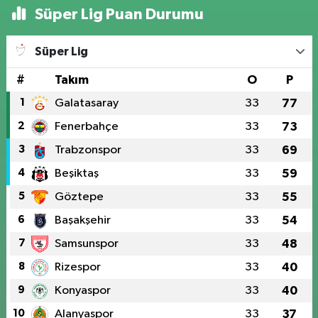
Süper Lig Puan Durumu
Süper Lig
#
Takım
O
P
1
Galatasaray
33
77
2
Fenerbahçe
33
73
3
Trabzonspor
33
69
4
Beşiktaş
33
59
5
Göztepe
33
55
6
Başakşehir
33
54
7
Samsunspor
33
48
8
Rizespor
33
40
9
Konyaspor
33
40
10
Alanyaspor
33
37