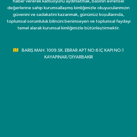
haber vererek kamuoyunu aydınlatmak, basının evrensel
değerlerine sahip kurumsallaşmış kimliğimizle okuyucularımızın
güvenini ve sadakatini kazanmak, günümüz koşullarında,
toplumsal sorumluluk bilincini benimseyen ve toplumsal faydayı
temel alarak kurumsal kimliğimizle bütünleştirmektir.
BARIŞ MAH. 1009.SK. EBRAR APT NO:6 İÇ KAPI NO:1
KAYAPINAR/DİYARBAKIR