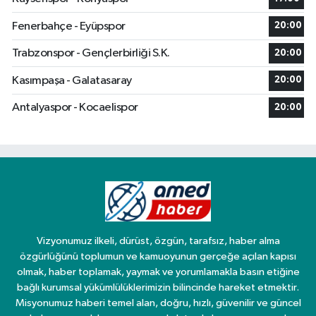
Fenerbahçe - Eyüpspor
20:00
Trabzonspor - Gençlerbirliği S.K.
20:00
Kasımpaşa - Galatasaray
20:00
Antalyaspor - Kocaelispor
20:00
Vizyonumuz ilkeli, dürüst, özgün, tarafsız, haber alma
özgürlüğünü toplumun ve kamuoyunun gerçeğe açılan kapısı
olmak, haber toplamak, yaymak ve yorumlamakla basın etiğine
bağlı kurumsal yükümlülüklerimizin bilincinde hareket etmektir.
Misyonumuz haberi temel alan, doğru, hızlı, güvenilir ve güncel