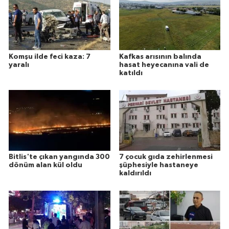
Komşu ilde feci kaza: 7
Kafkas arısının balında
yaralı
hasat heyecanına vali de
katıldı
Bitlis'te çıkan yangında 300
7 çocuk gıda zehirlenmesi
dönüm alan kül oldu
şüphesiyle hastaneye
kaldırıldı