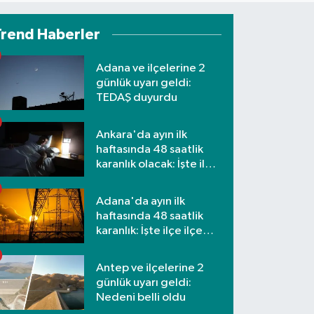
Trend Haberler
Adana ve ilçelerine 2
günlük uyarı geldi:
TEDAŞ duyurdu
Ankara'da ayın ilk
haftasında 48 saatlik
karanlık olacak: İşte ilçe
ilçe etkilenecek
mahalleler
Adana'da ayın ilk
haftasında 48 saatlik
karanlık: İşte ilçe ilçe
mahalleler ve saatler
Antep ve ilçelerine 2
günlük uyarı geldi:
Nedeni belli oldu