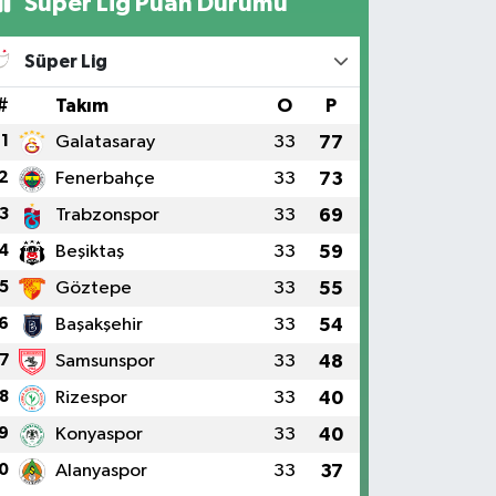
Süper Lig Puan Durumu
Süper Lig
#
Takım
O
P
1
Galatasaray
33
77
2
Fenerbahçe
33
73
3
Trabzonspor
33
69
4
Beşiktaş
33
59
5
Göztepe
33
55
6
Başakşehir
33
54
7
Samsunspor
33
48
8
Rizespor
33
40
9
Konyaspor
33
40
0
Alanyaspor
33
37