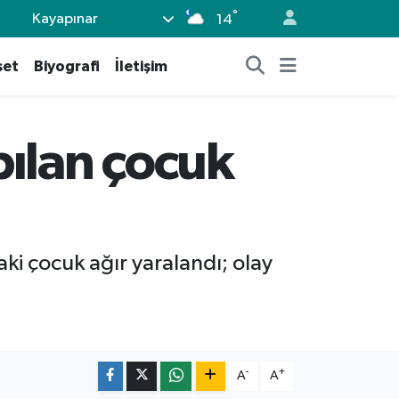
°
Kayapınar
14
set
Biyografi
İletişim
pılan çocuk
i çocuk ağır yaralandı; olay
-
+
A
A