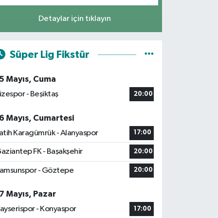
Detaylar için tıklayın
Süper Lig Fikstür
5 Mayıs, Cuma
izespor - Beşiktaş
20:00
6 Mayıs, Cumartesi
atih Karagümrük - Alanyaspor
17:00
aziantep FK - Başakşehir
20:00
amsunspor - Göztepe
20:00
7 Mayıs, Pazar
ayserispor - Konyaspor
17:00