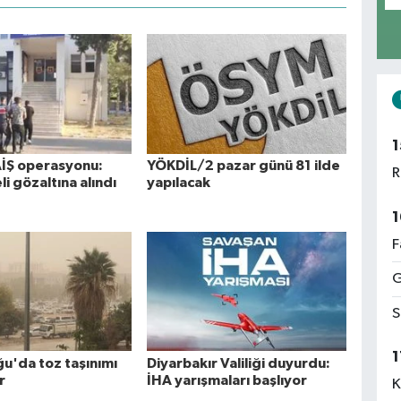
1
AİŞ operasyonu:
YÖKDİL/2 pazar günü 81 ilde
R
i gözaltına alındı
yapılacak
1
F
G
S
1
'da toz taşınımı
Diyarbakır Valiliği duyurdu:
r
İHA yarışmaları başlıyor
K