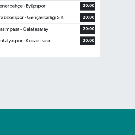
enerbahçe - Eyüpspor
20:00
rabzonspor - Gençlerbirliği S.K.
20:00
asımpaşa - Galatasaray
20:00
ntalyaspor - Kocaelispor
20:00