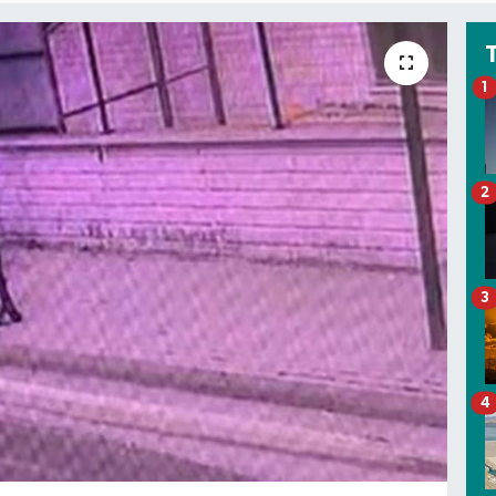
1
2
3
4