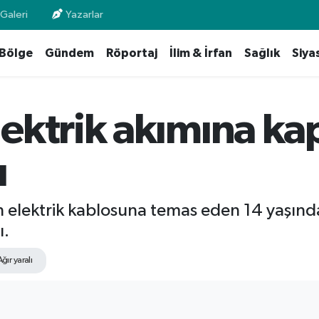
Galeri
Yazarlar
Bölge
Gündem
Röportaj
İlim & İrfan
Sağlık
Siya
ektrik akımına ka
ı
elektrik kablosuna temas eden 14 yaşındak
ı.
ğır yaralı