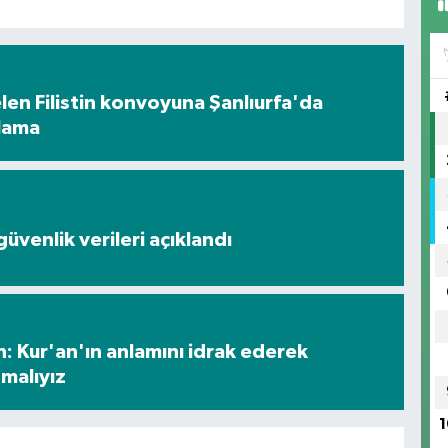
en Filistin konvoyuna Şanlıurfa'da
ılama
üvenlik verileri açıklandı
: Kur'an'ın anlamını idrak ederek
malıyız
1