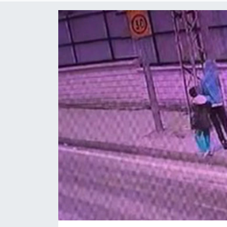
Genel
Güncel
Gündem
İlim & İrfan
Kültür & Sanat
KURDÎ
Sağlık
Sağlık & Yaşam
Siyaset