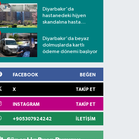
Diyarbakır'da
hastanedeki hijyen
skandalına hasta
yakınlarından tepki
Diyarbakır'da beyaz
dolmuşlarda kartlı
ödeme dönemi başlıyor
FACEBOOK
BEĞEN
X
TAKIP ET
INSTAGRAM
TAKIP ET
+905307924242
İLETIŞIM