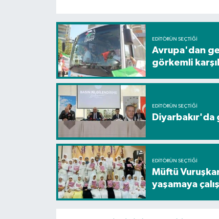
EDITÖRÜN SEÇTIĞI
Avrupa'dan gel
görkemli karş
EDITÖRÜN SEÇTIĞI
Diyarbakır'da g
EDITÖRÜN SEÇTIĞI
Müftü Vuruşkan
yaşamaya çalış