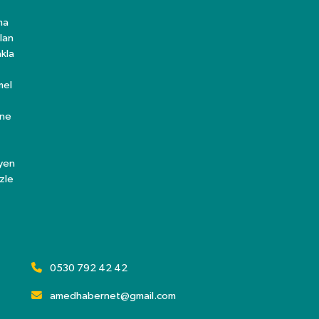
ma
lan
kla
mel
ine
eyen
zle
0530 792 42 42
amedhabernet@gmail.com