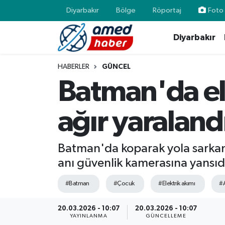
Diyarbakır
Bölge
Röportaj
Foto 
Diyarbakır
Diyarbakır
Diyarbakır
Diyarbakır Nöbetçi Eczaneler
Bölge
Aile
Diyarbakır Hava Durumu
HABERLER
GÜNCEL
Batman'da el
Röportaj
Asayiş
Diyarbakır Namaz Vakitleri
ağır yaraland
Foto Galeri
Bilim & Teknoloji
Diyarbakır Trafik Yoğunluk Haritası
Yazarlar
Bölge
Süper Lig Puan Durumu ve Fikstür
Batman'da koparak yola sarkan 
anı güvenlik kamerasına yansıd
Dünya
Tüm Manşetler
#Batman
#Çocuk
#Elektrik akımı
#A
Eğitim
Son Dakika Haberleri
20.03.2026 - 10:07
20.03.2026 - 10:07
Ekonomi
Haber Arşivi
YAYINLANMA
GÜNCELLEME