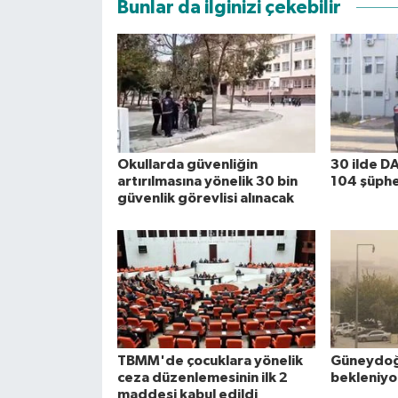
Bunlar da ilginizi çekebilir
Okullarda güvenliğin
30 ilde D
artırılmasına yönelik 30 bin
104 şüphel
güvenlik görevlisi alınacak
TBMM'de çocuklara yönelik
Güneydoğu
ceza düzenlemesinin ilk 2
bekleniyo
maddesi kabul edildi