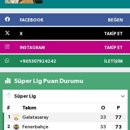
FACEBOOK
BEĞEN
X
TAKIP ET
INSTAGRAM
TAKIP ET
+905307924242
İLETIŞIM
Süper Lig Puan Durumu
Süper Lig
#
Takım
O
P
1
Galatasaray
33
77
2
Fenerbahçe
33
73