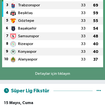
3
Trabzonspor
33
69
4
Beşiktaş
33
59
5
Göztepe
33
55
6
Başakşehir
33
54
7
Samsunspor
33
48
8
Rizespor
33
40
9
Konyaspor
33
40
10
Alanyaspor
33
37
Detaylar için tıklayın
Süper Lig Fikstür
15 Mayıs, Cuma