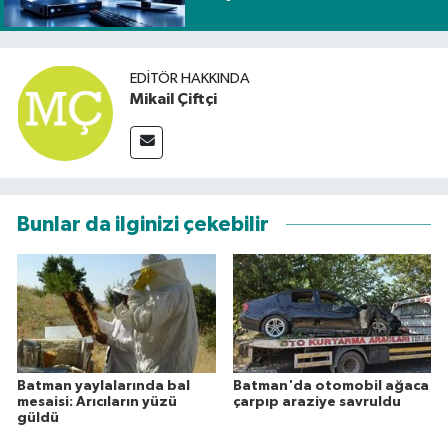
EDITÖR HAKKINDA
Mikail Çiftçi
Bunlar da ilginizi çekebilir
Batman yaylalarında bal
Batman'da otomobil ağaca
mesaisi: Arıcıların yüzü
çarpıp araziye savruldu
güldü