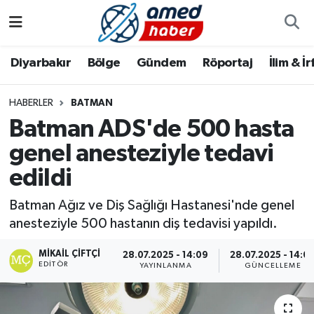
Diyarbakır
Diyarbakır
Diyarbakır Nöbetçi Eczaneler
Diyarbakır
Bölge
Gündem
Röportaj
İlim & İ
Bölge
Aile
Diyarbakır Hava Durumu
HABERLER
BATMAN
Batman ADS'de 500 hasta
Röportaj
Asayiş
Diyarbakır Namaz Vakitleri
genel anesteziyle tedavi
Foto Galeri
Bilim & Teknoloji
Diyarbakır Trafik Yoğunluk Haritası
edildi
Yazarlar
Bölge
Süper Lig Puan Durumu ve Fikstür
Batman Ağız ve Diş Sağlığı Hastanesi'nde genel
anesteziyle 500 hastanın diş tedavisi yapıldı.
Dünya
Tüm Manşetler
MIKAIL ÇIFTÇI
28.07.2025 - 14:09
28.07.2025 - 14:0
EDITÖR
Eğitim
Son Dakika Haberleri
YAYINLANMA
GÜNCELLEME
Ekonomi
Haber Arşivi