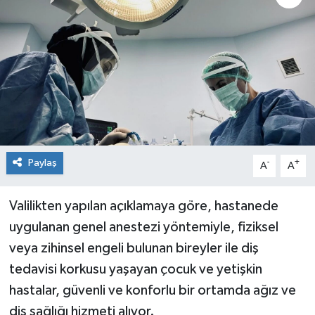
Genel
Güncel
Gündem
İlim & İrfan
Paylaş
-
+
A
A
Kültür & Sanat
KURDÎ
Valilikten yapılan açıklamaya göre, hastanede
uygulanan genel anestezi yöntemiyle, fiziksel
Sağlık
veya zihinsel engeli bulunan bireyler ile diş
tedavisi korkusu yaşayan çocuk ve yetişkin
Sağlık & Yaşam
hastalar, güvenli ve konforlu bir ortamda ağız ve
diş sağlığı hizmeti alıyor.
Siyaset