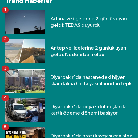
Trend Haberler
1
Adana ve ilçelerine 2 günlük uyarı
geldi: TEDAŞ duyurdu
2
Antep ve ilçelerine 2 günlük uyarı
geldi: Nedeni belli oldu
3
Diyarbakır'da hastanedeki hijyen
skandalına hasta yakınlarından tepki
4
Diyarbakır'da beyaz dolmuşlarda
kartlı ödeme dönemi başlıyor
5
Diyarbakır'da arazi kavgası can aldı: