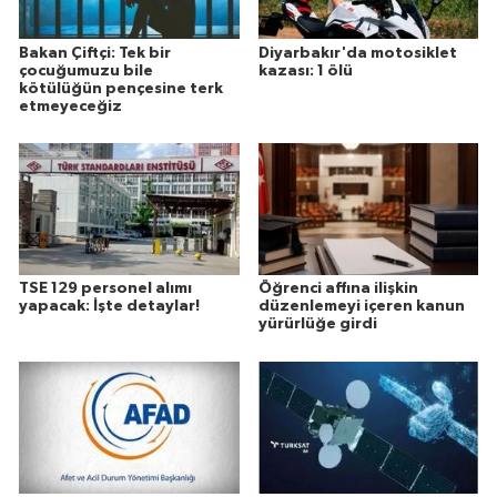
Bakan Çiftçi: Tek bir
Diyarbakır'da motosiklet
çocuğumuzu bile
kazası: 1 ölü
kötülüğün pençesine terk
etmeyeceğiz
TSE 129 personel alımı
Öğrenci affına ilişkin
yapacak: İşte detaylar!
düzenlemeyi içeren kanun
yürürlüğe girdi