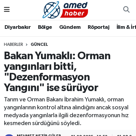
Diyarbakır
Diyarbakır
Diyarbakır Nöbetçi Eczaneler
Diyarbakır
Bölge
Gündem
Röportaj
İlim & İ
Bölge
Aile
Diyarbakır Hava Durumu
HABERLER
GÜNCEL
Bakan Yumaklı: Orman
Röportaj
Asayiş
Diyarbakır Namaz Vakitleri
yangınları bitti,
Foto Galeri
Bilim & Teknoloji
Diyarbakır Trafik Yoğunluk Haritası
"Dezenformasyon
Yazarlar
Bölge
Süper Lig Puan Durumu ve Fikstür
Yangını" ise sürüyor
Tarım ve Orman Bakanı İbrahim Yumaklı, orman
Dünya
Tüm Manşetler
yangınlarının kontrol altına alındığını ancak sosyal
medyada yangınlarla ilgili dezenformasyonun hız
Eğitim
Son Dakika Haberleri
kesmeden sürdüğünü söyledi.
Ekonomi
Haber Arşivi