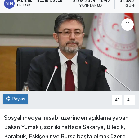
MEHMET NEZIR GÜLER
01.08.2025 - 10:52
01.08.202
EDITÖR
YAYINLANMA
GÜNCE
Genel
Güncel
Gündem
İlim & İrfan
Kültür & Sanat
KURDÎ
Paylaş
-
+
A
A
Sağlık
Sosyal medya hesabı üzerinden açıklama yapan
Sağlık & Yaşam
Bakan Yumaklı, son iki haftada Sakarya, Bilecik,
Karabük, Eskişehir ve Bursa başta olmak üzere
Siyaset