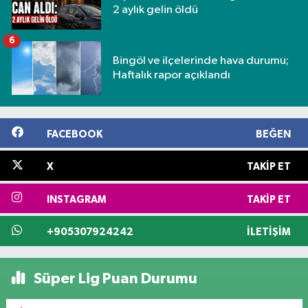
2 aylık gelin öldü
6
Bingöl ve ilçelerinde hava durumu;
Haftalık rapor açıklandı
FACEBOOK
BEĞEN
X
TAKIP ET
INSTAGRAM
TAKIP ET
+905307924242
İLETIŞIM
Süper Lig Puan Durumu