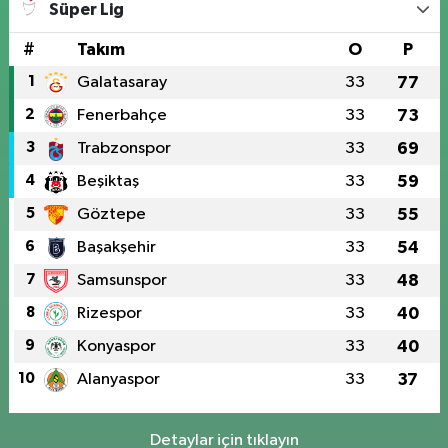
Süper Lig
#
Takım
O
P
1
Galatasaray
33
77
2
Fenerbahçe
33
73
3
Trabzonspor
33
69
4
Beşiktaş
33
59
5
Göztepe
33
55
6
Başakşehir
33
54
7
Samsunspor
33
48
8
Rizespor
33
40
9
Konyaspor
33
40
10
Alanyaspor
33
37
Detaylar için tıklayın