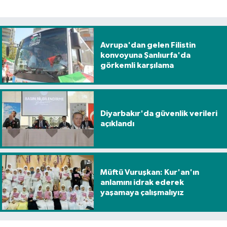
Avrupa'dan gelen Filistin
konvoyuna Şanlıurfa'da
görkemli karşılama
Diyarbakır'da güvenlik verileri
açıklandı
Müftü Vuruşkan: Kur'an'ın
anlamını idrak ederek
yaşamaya çalışmalıyız