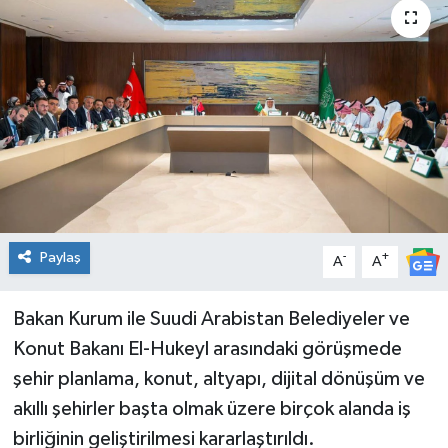
Genel
Güncel
Gündem
İlim & İrfan
Kültür & Sanat
Paylaş
-
+
A
A
KURDÎ
Bakan Kurum ile Suudi Arabistan Belediyeler ve
Sağlık
Konut Bakanı El-Hukeyl arasındaki görüşmede
şehir planlama, konut, altyapı, dijital dönüşüm ve
Sağlık & Yaşam
akıllı şehirler başta olmak üzere birçok alanda iş
birliğinin geliştirilmesi kararlaştırıldı.
Siyaset