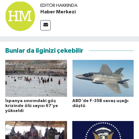
EDITÖR HAKKINDA
Haber Merkezi
Bunlar da ilginizi çekebilir
İspanya sınırındaki göç
ABD'de F-35B savaş uçağı
krizinde ölü sayısı 67'ye
düştü
yükseldi