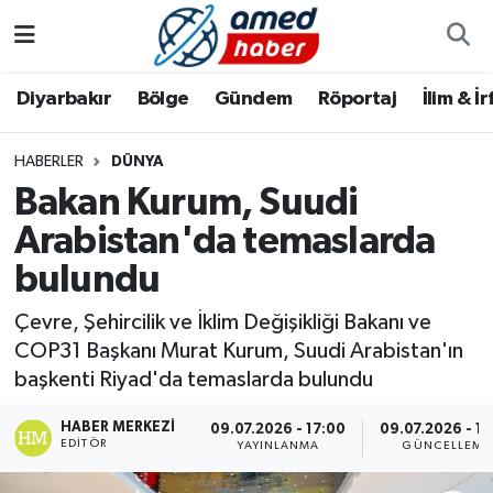
Diyarbakır
Diyarbakır
Diyarbakır Nöbetçi Eczaneler
Diyarbakır
Bölge
Gündem
Röportaj
İlim & İ
Bölge
Aile
Diyarbakır Hava Durumu
HABERLER
DÜNYA
Bakan Kurum, Suudi
Röportaj
Asayiş
Diyarbakır Namaz Vakitleri
Arabistan'da temaslarda
Foto Galeri
Bilim & Teknoloji
Diyarbakır Trafik Yoğunluk Haritası
bulundu
Yazarlar
Bölge
Süper Lig Puan Durumu ve Fikstür
Çevre, Şehircilik ve İklim Değişikliği Bakanı ve
COP31 Başkanı Murat Kurum, Suudi Arabistan'ın
Dünya
Tüm Manşetler
başkenti Riyad'da temaslarda bulundu
Eğitim
Son Dakika Haberleri
HABER MERKEZI
09.07.2026 - 17:00
09.07.2026 - 17
EDITÖR
YAYINLANMA
GÜNCELLEME
Ekonomi
Haber Arşivi