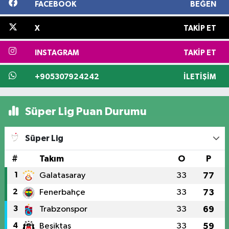
FACEBOOK
BEĞEN
X
TAKIP ET
INSTAGRAM
TAKIP ET
+905307924242
İLETIŞIM
Süper Lig Puan Durumu
Süper Lig
#
Takım
O
P
1
Galatasaray
33
77
2
Fenerbahçe
33
73
3
Trabzonspor
33
69
4
Beşiktaş
33
59