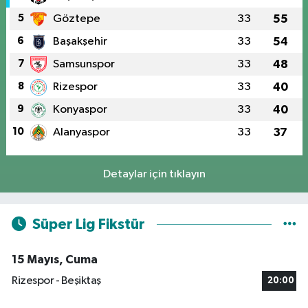
5
Göztepe
33
55
6
Başakşehir
33
54
7
Samsunspor
33
48
8
Rizespor
33
40
9
Konyaspor
33
40
10
Alanyaspor
33
37
Detaylar için tıklayın
Süper Lig Fikstür
15 Mayıs, Cuma
Rizespor - Beşiktaş
20:00