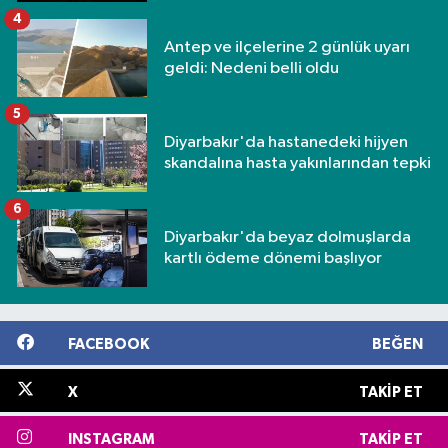
4
Antep ve ilçelerine 2 günlük uyarı
geldi: Nedeni belli oldu
5
Diyarbakır'da hastanedeki hijyen
skandalına hasta yakınlarından tepki
6
Diyarbakır'da beyaz dolmuşlarda
kartlı ödeme dönemi başlıyor
FACEBOOK
BEĞEN
X
TAKIP ET
INSTAGRAM
TAKIP ET