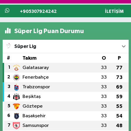
+905307924242
İLETIŞIM
Süper Lig Puan Durumu
Süper Lig
#
Takım
O
P
1
Galatasaray
33
77
2
Fenerbahçe
33
73
3
Trabzonspor
33
69
4
Beşiktaş
33
59
5
Göztepe
33
55
6
Başakşehir
33
54
7
Samsunspor
33
48