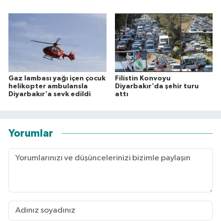
Gaz lambası yağı içen çocuk
Filistin Konvoyu
helikopter ambulansla
Diyarbakır'da şehir turu
Diyarbakır'a sevk edildi
attı
Yorumlar