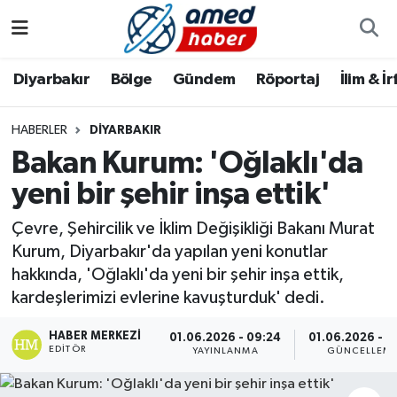
Diyarbakır
Diyarbakır
Diyarbakır Nöbetçi Eczaneler
Diyarbakır
Bölge
Gündem
Röportaj
İlim & İ
Bölge
Aile
Diyarbakır Hava Durumu
HABERLER
DIYARBAKIR
Bakan Kurum: 'Oğlaklı'da
Röportaj
Asayiş
Diyarbakır Namaz Vakitleri
yeni bir şehir inşa ettik'
Foto Galeri
Bilim & Teknoloji
Diyarbakır Trafik Yoğunluk Haritası
Çevre, Şehircilik ve İklim Değişikliği Bakanı Murat
Yazarlar
Bölge
Süper Lig Puan Durumu ve Fikstür
Kurum, Diyarbakır'da yapılan yeni konutlar
hakkında, 'Oğlaklı'da yeni bir şehir inşa ettik,
Dünya
Tüm Manşetler
kardeşlerimizi evlerine kavuşturduk' dedi.
HABER MERKEZI
Eğitim
Son Dakika Haberleri
01.06.2026 - 09:24
01.06.2026 - 1
EDITÖR
YAYINLANMA
GÜNCELLEM
Ekonomi
Haber Arşivi