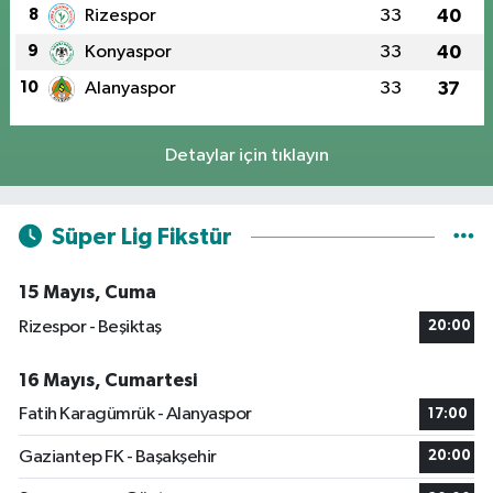
8
Rizespor
33
40
9
Konyaspor
33
40
10
Alanyaspor
33
37
Detaylar için tıklayın
Süper Lig Fikstür
15 Mayıs, Cuma
Rizespor - Beşiktaş
20:00
16 Mayıs, Cumartesi
Fatih Karagümrük - Alanyaspor
17:00
Gaziantep FK - Başakşehir
20:00