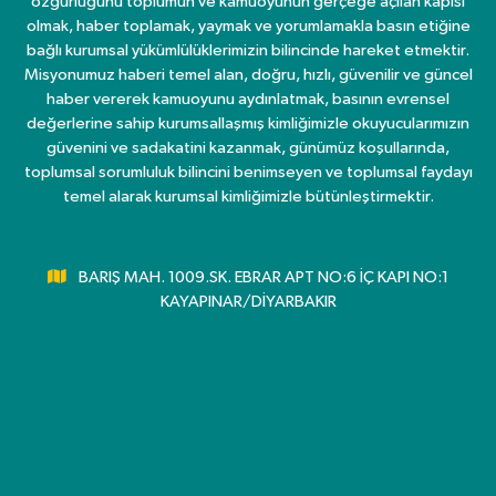
özgürlüğünü toplumun ve kamuoyunun gerçeğe açılan kapısı
olmak, haber toplamak, yaymak ve yorumlamakla basın etiğine
bağlı kurumsal yükümlülüklerimizin bilincinde hareket etmektir.
Misyonumuz haberi temel alan, doğru, hızlı, güvenilir ve güncel
haber vererek kamuoyunu aydınlatmak, basının evrensel
değerlerine sahip kurumsallaşmış kimliğimizle okuyucularımızın
güvenini ve sadakatini kazanmak, günümüz koşullarında,
toplumsal sorumluluk bilincini benimseyen ve toplumsal faydayı
temel alarak kurumsal kimliğimizle bütünleştirmektir.
BARIŞ MAH. 1009.SK. EBRAR APT NO:6 İÇ KAPI NO:1
KAYAPINAR/DİYARBAKIR