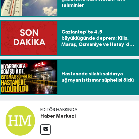
tahminler
Spor
Yaşam
Gaziantep'te 4,5
büyüklüğünde deprem: Kilis,
Maraş, Osmaniye ve Hatay'da
da hissedildi
Hastanede silahlı saldırıya
uğrayan istismar şüphelisi öldü
EDITÖR HAKKINDA
Haber Merkezi