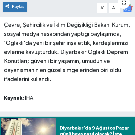
Paylaş
-
+
A
A
Genel
Çevre, Şehircilik ve İklim Değişikliği Bakanı Kurum,
Güncel
sosyal medya hesabından yaptığı paylaşımda,
Gündem
'Oğlaklı'da yeni bir şehir inşa ettik, kardeşlerimizi
evlerine kavuşturduk. Diyarbakır Oğlaklı Deprem
İlim & İrfan
Konutları; güvenli bir yaşamın, umudun ve
dayanışmanın en güzel simgelerinden biri oldu'
Kültür & Sanat
ifadelerini kullandı.
KURDÎ
Kaynak:
İHA
Sağlık
Sağlık & Yaşam
Diyarbakır’da 9 Ağustos Pazar
Siyaset
günü hava nasıl olacak? İşte