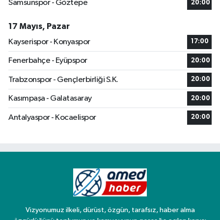
Samsunspor - Göztepe
20:00
17 Mayıs, Pazar
Kayserispor - Konyaspor
17:00
Fenerbahçe - Eyüpspor
20:00
Trabzonspor - Gençlerbirliği S.K.
20:00
Kasımpaşa - Galatasaray
20:00
Antalyaspor - Kocaelispor
20:00
Vizyonumuz ilkeli, dürüst, özgün, tarafsız, haber alma