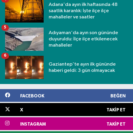
Adana'da ayın ilk haftasında 48
saatlik karanlık: İşte ilçe ilçe
mahalleler ve saatler
5
Adıyaman'da ayın son gününde
duyuruldu: İlçe ilçe etkilenecek
mahalleler
6
Gaziantep'te ayın ilk gününde
haberi geldi: 3 gün olmayacak
FACEBOOK
BEĞEN
X
TAKIP ET
INSTAGRAM
TAKIP ET