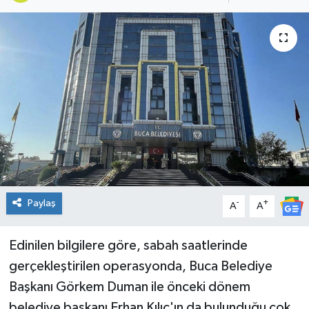
Genel
Güncel
Gündem
İlim & İrfan
Kültür & Sanat
KURDÎ
Paylaş
-
+
A
A
Sağlık
Edinilen bilgilere göre, sabah saatlerinde
gerçekleştirilen operasyonda, Buca Belediye
Sağlık & Yaşam
Başkanı Görkem Duman ile önceki dönem
Siyaset
belediye başkanı Erhan Kılıç'ın da bulunduğu çok