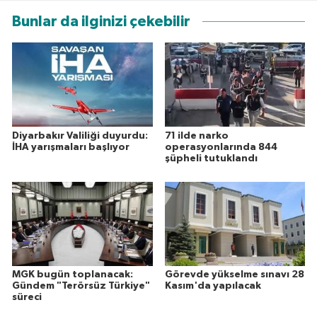
Bunlar da ilginizi çekebilir
Diyarbakır Valiliği duyurdu:
71 ilde narko
İHA yarışmaları başlıyor
operasyonlarında 844
şüpheli tutuklandı
MGK bugün toplanacak:
Görevde yükselme sınavı 28
Gündem "Terörsüz Türkiye"
Kasım'da yapılacak
süreci