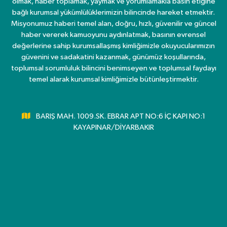
olmak, haber toplamak, yaymak ve yorumlamakla basın etiğine
bağlı kurumsal yükümlülüklerimizin bilincinde hareket etmektir.
Misyonumuz haberi temel alan, doğru, hızlı, güvenilir ve güncel
haber vererek kamuoyunu aydınlatmak, basının evrensel
değerlerine sahip kurumsallaşmış kimliğimizle okuyucularımızın
güvenini ve sadakatini kazanmak, günümüz koşullarında,
toplumsal sorumluluk bilincini benimseyen ve toplumsal faydayı
temel alarak kurumsal kimliğimizle bütünleştirmektir.
BARIŞ MAH. 1009.SK. EBRAR APT NO:6 İÇ KAPI NO:1
KAYAPINAR/DİYARBAKIR