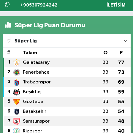
+905307924242
İLETIŞIM
Süper Lig Puan Durumu
Süper Lig
#
Takım
O
P
1
Galatasaray
33
77
2
Fenerbahçe
33
73
3
Trabzonspor
33
69
4
Beşiktaş
33
59
5
Göztepe
33
55
6
Başakşehir
33
54
7
Samsunspor
33
48
8
Rizespor
33
40