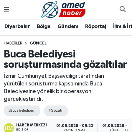
Diyarbakır
Diyarbakır
Diyarbakır Nöbetçi Eczaneler
Diyarbakır
Bölge
Gündem
Röportaj
İlim & İ
Bölge
Aile
Diyarbakır Hava Durumu
HABERLER
GÜNCEL
Buca Belediyesi
Röportaj
Asayiş
Diyarbakır Namaz Vakitleri
soruşturmasında gözaltılar
Foto Galeri
Bilim & Teknoloji
Diyarbakır Trafik Yoğunluk Haritası
İzmir Cumhuriyet Başsavcılığı tarafından
Yazarlar
Bölge
Süper Lig Puan Durumu ve Fikstür
yürütülen soruşturma kapsamında Buca
Belediyesine yönelik bir operasyon
Dünya
Tüm Manşetler
gerçekleştirildi.
#Buca belediyesi
#Gözaltı
Eğitim
Son Dakika Haberleri
HABER MERKEZI
01.06.2026 - 09:23
01.06.2026 - 1
Ekonomi
Haber Arşivi
EDITÖR
YAYINLANMA
GÜNCELLEM