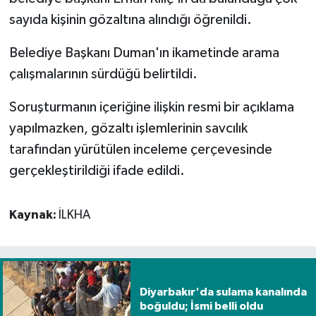
sayıda kişinin gözaltına alındığı öğrenildi.
Spor
Belediye Başkanı Duman'ın ikametinde arama
Yaşam
çalışmalarının sürdüğü belirtildi.
Soruşturmanın içeriğine ilişkin resmi bir açıklama
yapılmazken, gözaltı işlemlerinin savcılık
tarafından yürütülen inceleme çerçevesinde
gerçekleştirildiği ifade edildi.
Kaynak:
İLKHA
Diyarbakır'da sulama kanalında
boğuldu; İsmi belli oldu