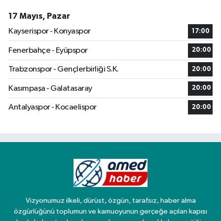
17 Mayıs, Pazar
Kayserispor - Konyaspor
17:00
Fenerbahçe - Eyüpspor
20:00
Trabzonspor - Gençlerbirliği S.K.
20:00
Kasımpaşa - Galatasaray
20:00
Antalyaspor - Kocaelispor
20:00
Vizyonumuz ilkeli, dürüst, özgün, tarafsız, haber alma
özgürlüğünü toplumun ve kamuoyunun gerçeğe açılan kapısı