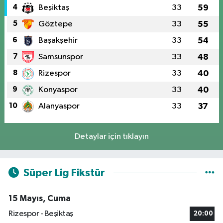
4
Beşiktaş
33
59
5
Göztepe
33
55
6
Başakşehir
33
54
7
Samsunspor
33
48
8
Rizespor
33
40
9
Konyaspor
33
40
10
Alanyaspor
33
37
Detaylar için tıklayın
Süper Lig Fikstür
15 Mayıs, Cuma
Rizespor - Beşiktaş
20:00