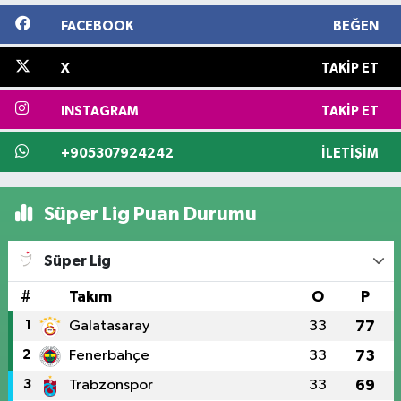
FACEBOOK
BEĞEN
X
TAKIP ET
INSTAGRAM
TAKIP ET
+905307924242
İLETIŞIM
Süper Lig Puan Durumu
Süper Lig
#
Takım
O
P
1
Galatasaray
33
77
2
Fenerbahçe
33
73
3
Trabzonspor
33
69