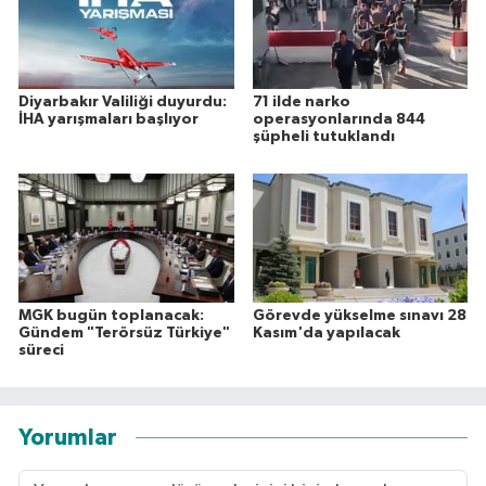
Diyarbakır Valiliği duyurdu:
71 ilde narko
İHA yarışmaları başlıyor
operasyonlarında 844
şüpheli tutuklandı
MGK bugün toplanacak:
Görevde yükselme sınavı 28
Gündem "Terörsüz Türkiye"
Kasım'da yapılacak
süreci
Yorumlar