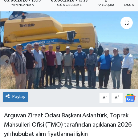
03.06.2026 - 15:17
03.06.2026 - 15:17
2
2
YAYINLANMA
GÜNCELLEME
PAYLAŞIM
OKUNMA
Genel
Güncel
Gündem
İlim & İrfan
Kültür & Sanat
KURDÎ
Paylaş
-
+
A
A
Sağlık
Arguvan Ziraat Odası Başkanı Aslantürk, Toprak
Sağlık & Yaşam
Mahsulleri Ofisi (TMO) tarafından açıklanan 2026
yılı hububat alım fiyatlarına ilişkin
Siyaset