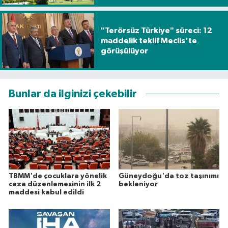
"Terörsüz Türkiye" süreci: 12
maddelik teklif Meclis'te
görüşülüyor
Bunlar da ilginizi çekebilir
TBMM'de çocuklara yönelik
Güneydoğu'da toz taşınımı
ceza düzenlemesinin ilk 2
bekleniyor
maddesi kabul edildi