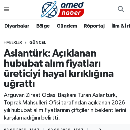
Diyarbakır
Diyarbakır
Diyarbakır Nöbetçi Eczaneler
Diyarbakır
Bölge
Gündem
Röportaj
İlim & İ
Bölge
Aile
Diyarbakır Hava Durumu
HABERLER
GÜNCEL
Aslantürk: Açıklanan
Röportaj
Asayiş
Diyarbakır Namaz Vakitleri
hububat alım fiyatları
Foto Galeri
Bilim & Teknoloji
Diyarbakır Trafik Yoğunluk Haritası
üreticiyi hayal kırıklığına
Yazarlar
Bölge
Süper Lig Puan Durumu ve Fikstür
uğrattı
Arguvan Ziraat Odası Başkanı Turan Aslantürk,
Dünya
Tüm Manşetler
Toprak Mahsulleri Ofisi tarafından açıklanan 2026
yılı hububat alım fiyatlarının çiftçilerin beklentilerini
Eğitim
Son Dakika Haberleri
karşılamadığını belirtti.
Ekonomi
Haber Arşivi