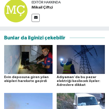
EDITÖR HAKKINDA
Mikail Çiftçi
Bunlar da ilginizi çekebilir
Evin deposuna giren yılan
Adıyaman'da bu pazar
ekipleri harekete geçirdi
elektriği kesilecek ilçeler:
Adreslere dikkat