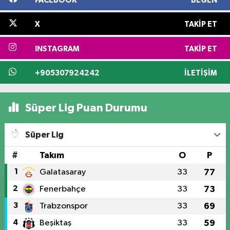
FACEBOOK
BEĞEN
X
TAKIP ET
INSTAGRAM
TAKIP ET
+905307924242
İLETIŞIM
Süper Lig Puan Durumu
Süper Lig
#
Takım
O
P
1
Galatasaray
33
77
2
Fenerbahçe
33
73
3
Trabzonspor
33
69
4
Beşiktaş
33
59