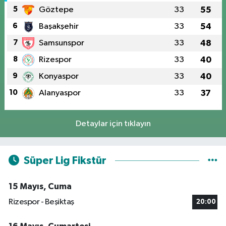
5
Göztepe
33
55
6
Başakşehir
33
54
7
Samsunspor
33
48
8
Rizespor
33
40
9
Konyaspor
33
40
10
Alanyaspor
33
37
Detaylar için tıklayın
Süper Lig Fikstür
15 Mayıs, Cuma
Rizespor - Beşiktaş
20:00