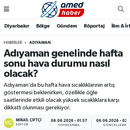
Diyarbakır
Diyarbakır
Diyarbakır Nöbetçi Eczaneler
Diyarbakır
Bölge
Gündem
Röportaj
İlim & İ
Bölge
Aile
Diyarbakır Hava Durumu
HABERLER
ADIYAMAN
Adıyaman genelinde hafta
Röportaj
Asayiş
Diyarbakır Namaz Vakitleri
sonu hava durumu nasıl
Foto Galeri
Bilim & Teknoloji
Diyarbakır Trafik Yoğunluk Haritası
olacak?
Yazarlar
Bölge
Süper Lig Puan Durumu ve Fikstür
Adıyaman’da bu hafta hava sıcaklıklarının artış
göstermesi beklenirken, özellikle öğle
Dünya
Tüm Manşetler
saatlerinde etkili olacak yüksek sıcaklıklara karşı
dikkatli olunması gerekiyor.
Eğitim
Son Dakika Haberleri
MIKAIL ÇIFTÇI
06.06.2026 - 01:57
06.06.2026 - 02:
EDITÖR
Ekonomi
Haber Arşivi
YAYINLANMA
GÜNCELLEME