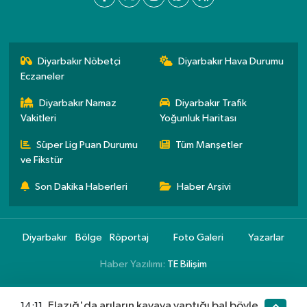
Diyarbakır Nöbetçi
Diyarbakır Hava Durumu
Eczaneler
Diyarbakır Namaz
Diyarbakır Trafik
Vakitleri
Yoğunluk Haritası
Süper Lig Puan Durumu
Tüm Manşetler
ve Fikstür
Son Dakika Haberleri
Haber Arşivi
Diyarbakır
Bölge
Röportaj
Foto Galeri
Yazarlar
Haber Yazılımı:
TE Bilişim
Elazığ'da arıların kayaya yaptığı bal böyle
14:11