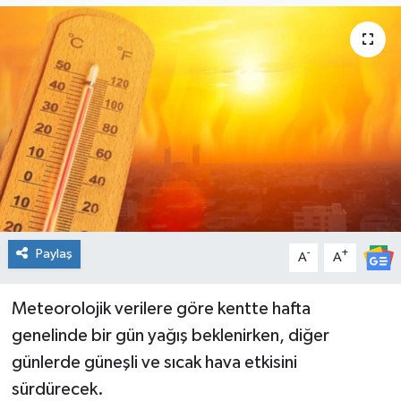
Genel
Güncel
Gündem
İlim & İrfan
Kültür & Sanat
Paylaş
-
+
A
A
KURDÎ
Sağlık
Meteorolojik verilere göre kentte hafta
genelinde bir gün yağış beklenirken, diğer
Sağlık & Yaşam
günlerde güneşli ve sıcak hava etkisini
sürdürecek.
Siyaset