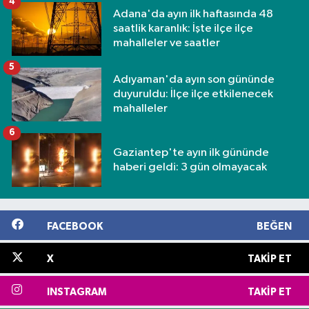
4
Adana'da ayın ilk haftasında 48
saatlik karanlık: İşte ilçe ilçe
mahalleler ve saatler
5
Adıyaman'da ayın son gününde
duyuruldu: İlçe ilçe etkilenecek
mahalleler
6
Gaziantep'te ayın ilk gününde
haberi geldi: 3 gün olmayacak
FACEBOOK
BEĞEN
X
TAKIP ET
INSTAGRAM
TAKIP ET