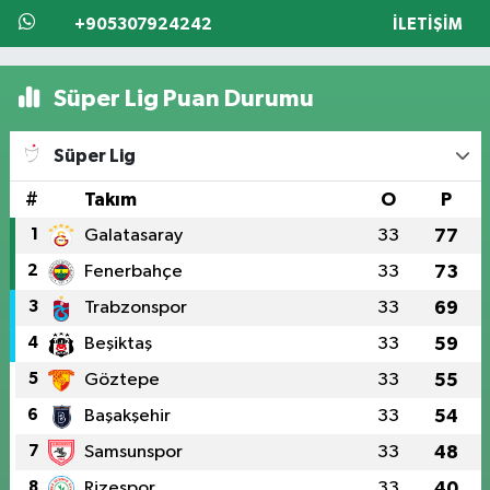
+905307924242
İLETIŞIM
Süper Lig Puan Durumu
Süper Lig
#
Takım
O
P
1
Galatasaray
33
77
2
Fenerbahçe
33
73
3
Trabzonspor
33
69
4
Beşiktaş
33
59
5
Göztepe
33
55
6
Başakşehir
33
54
7
Samsunspor
33
48
8
Rizespor
33
40