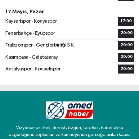
17 Mayıs, Pazar
Kayserispor - Konyaspor
17:00
Fenerbahçe - Eyüpspor
20:00
Trabzonspor - Gençlerbirliği S.K.
20:00
Kasımpaşa - Galatasaray
20:00
Antalyaspor - Kocaelispor
20:00
Vizyonumuz ilkeli, dürüst, özgün, tarafsız, haber alma
özgürlüğünü toplumun ve kamuoyunun gerçeğe açılan kapısı