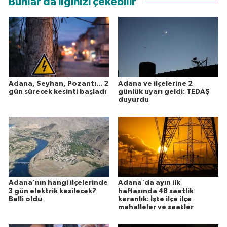
Bunlar da ilginizi çekebilir
Adana, Seyhan, Pozantı... 2
Adana ve ilçelerine 2
gün sürecek kesinti başladı
günlük uyarı geldi: TEDAŞ
duyurdu
Adana'nın hangi ilçelerinde
Adana'da ayın ilk
3 gün elektrik kesilecek?
haftasında 48 saatlik
Belli oldu
karanlık: İşte ilçe ilçe
mahalleler ve saatler