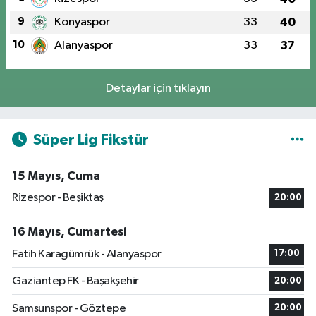
9
Konyaspor
33
40
10
Alanyaspor
33
37
Detaylar için tıklayın
Süper Lig Fikstür
15 Mayıs, Cuma
Rizespor - Beşiktaş
20:00
16 Mayıs, Cumartesi
Fatih Karagümrük - Alanyaspor
17:00
Gaziantep FK - Başakşehir
20:00
Samsunspor - Göztepe
20:00