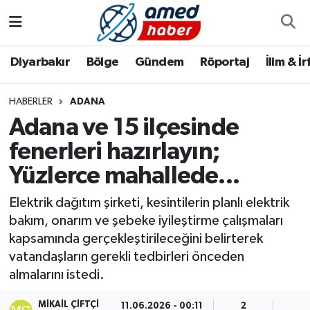
Diyarbakır
Diyarbakır
Diyarbakır Nöbetçi Eczaneler
Diyarbakır
Bölge
Gündem
Röportaj
İlim & İ
Bölge
Aile
Diyarbakır Hava Durumu
HABERLER
ADANA
Adana ve 15 ilçesinde
Röportaj
Asayiş
Diyarbakır Namaz Vakitleri
fenerleri hazırlayın;
Foto Galeri
Bilim & Teknoloji
Diyarbakır Trafik Yoğunluk Haritası
Yüzlerce mahallede...
Yazarlar
Bölge
Süper Lig Puan Durumu ve Fikstür
Elektrik dağıtım şirketi, kesintilerin planlı elektrik
bakım, onarım ve şebeke iyileştirme çalışmaları
Dünya
Tüm Manşetler
kapsamında gerçekleştirileceğini belirterek
vatandaşların gerekli tedbirleri önceden
Eğitim
Son Dakika Haberleri
almalarını istedi.
Ekonomi
Haber Arşivi
MIKAIL ÇIFTÇI
11.06.2026 - 00:11
2