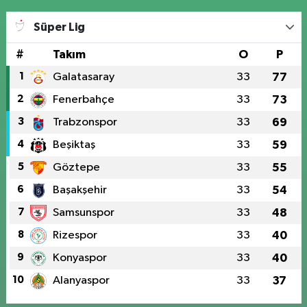
Süper Lig
#
Takım
O
P
1
Galatasaray
33
77
2
Fenerbahçe
33
73
3
Trabzonspor
33
69
4
Beşiktaş
33
59
5
Göztepe
33
55
6
Başakşehir
33
54
7
Samsunspor
33
48
8
Rizespor
33
40
9
Konyaspor
33
40
10
Alanyaspor
33
37