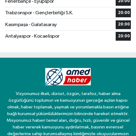
Fenerbahçe - Eyüpspor
20:00
Trabzonspor - Gençlerbirliği S.K.
20:00
Kasımpaşa - Galatasaray
20:00
Antalyaspor - Kocaelispor
20:00
Vizyonumuz ilkeli, dürüst, özgün, tarafsız, haber alma
özgürlüğünü toplumun ve kamuoyunun gerçeğe açılan kapısı
olmak, haber toplamak, yaymak ve yorumlamakla basın etiğine
bağlı kurumsal yükümlülüklerimizin bilincinde hareket etmektir.
Misyonumuz haberi temel alan, doğru, hızlı, güvenilir ve güncel
haber vererek kamuoyunu aydınlatmak, basının evrensel
değerlerine sahip kurumsallaşmış kimliğimizle okuyucularımızın