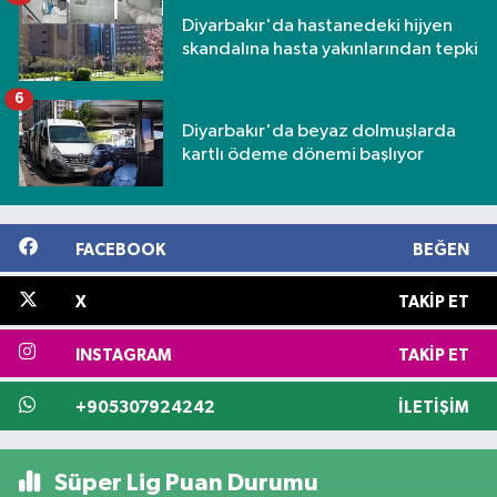
Diyarbakır'da hastanedeki hijyen
skandalına hasta yakınlarından tepki
6
Diyarbakır'da beyaz dolmuşlarda
kartlı ödeme dönemi başlıyor
FACEBOOK
BEĞEN
X
TAKIP ET
INSTAGRAM
TAKIP ET
+905307924242
İLETIŞIM
Süper Lig Puan Durumu