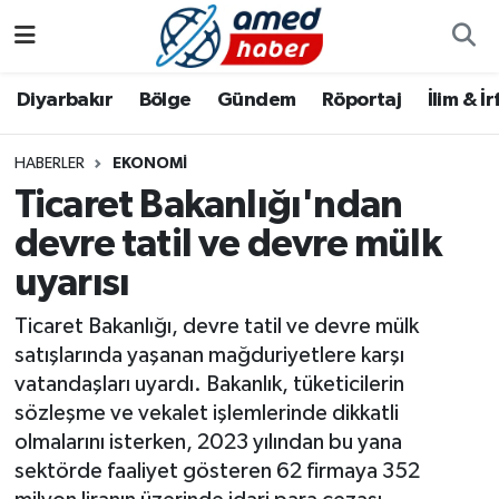
Diyarbakır
Diyarbakır
Diyarbakır Nöbetçi Eczaneler
Diyarbakır
Bölge
Gündem
Röportaj
İlim & İ
Bölge
Aile
Diyarbakır Hava Durumu
HABERLER
EKONOMI
Ticaret Bakanlığı'ndan
Röportaj
Asayiş
Diyarbakır Namaz Vakitleri
devre tatil ve devre mülk
Foto Galeri
Bilim & Teknoloji
Diyarbakır Trafik Yoğunluk Haritası
uyarısı
Yazarlar
Bölge
Süper Lig Puan Durumu ve Fikstür
Ticaret Bakanlığı, devre tatil ve devre mülk
satışlarında yaşanan mağduriyetlere karşı
Dünya
Tüm Manşetler
vatandaşları uyardı. Bakanlık, tüketicilerin
sözleşme ve vekalet işlemlerinde dikkatli
Eğitim
Son Dakika Haberleri
olmalarını isterken, 2023 yılından bu yana
sektörde faaliyet gösteren 62 firmaya 352
Ekonomi
Haber Arşivi