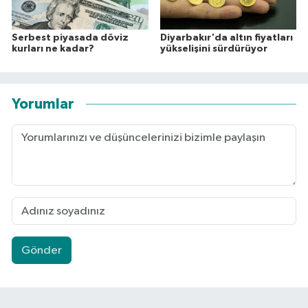
Serbest piyasada döviz
Diyarbakır'da altın fiyatları
kurları ne kadar?
yükselişini sürdürüyor
Yorumlar
Gönder