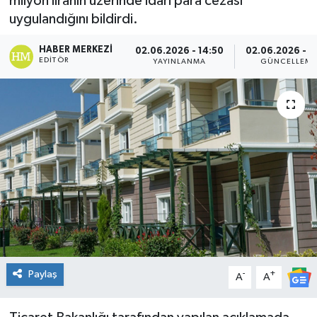
milyon liranın üzerinde idari para cezası
uygulandığını bildirdi.
Genel
HABER MERKEZI
02.06.2026 - 14:50
02.06.2026 - 1
Güncel
EDITÖR
YAYINLANMA
GÜNCELLEM
Gündem
İlim & İrfan
Kültür & Sanat
KURDÎ
Sağlık
Paylaş
-
+
Sağlık & Yaşam
A
A
Siyaset