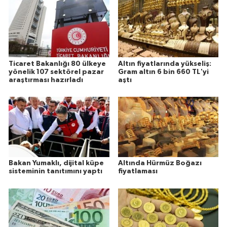
Ticaret Bakanlığı 80 ülkeye
Altın fiyatlarında yükseliş:
yönelik 107 sektörel pazar
Gram altın 6 bin 660 TL'yi
araştırması hazırladı
aştı
Bakan Yumaklı, dijital küpe
Altında Hürmüz Boğazı
sisteminin tanıtımını yaptı
fiyatlaması