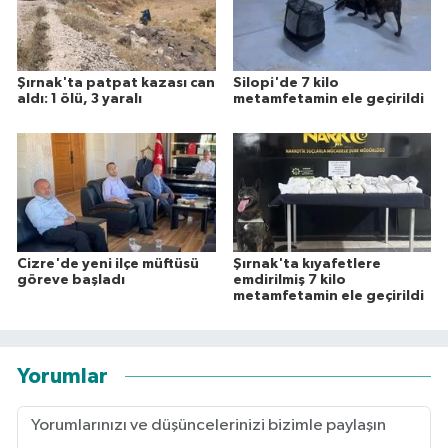
Şırnak'ta patpat kazası can
Silopi'de 7 kilo
aldı: 1 ölü, 3 yaralı
metamfetamin ele geçirildi
Cizre'de yeni ilçe müftüsü
Şırnak'ta kıyafetlere
göreve başladı
emdirilmiş 7 kilo
metamfetamin ele geçirildi
Yorumlar