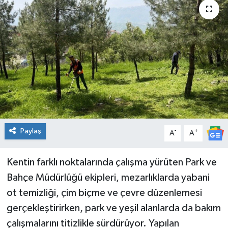
Genel
Güncel
Gündem
İlim & İrfan
Kültür & Sanat
Paylaş
-
+
A
A
KURDÎ
Kentin farklı noktalarında çalışma yürüten Park ve
Sağlık
Bahçe Müdürlüğü ekipleri, mezarlıklarda yabani
ot temizliği, çim biçme ve çevre düzenlemesi
Sağlık & Yaşam
gerçekleştirirken, park ve yeşil alanlarda da bakım
çalışmalarını titizlikle sürdürüyor. Yapılan
Siyaset