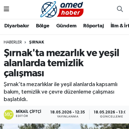
Diyarbakır
Diyarbakır
Diyarbakır Nöbetçi Eczaneler
Diyarbakır
Bölge
Gündem
Röportaj
İlim & İ
Bölge
Aile
Diyarbakır Hava Durumu
HABERLER
ŞIRNAK
Şırnak'ta mezarlık ve yeşil
Röportaj
Asayiş
Diyarbakır Namaz Vakitleri
alanlarda temizlik
Foto Galeri
Bilim & Teknoloji
Diyarbakır Trafik Yoğunluk Haritası
çalışması
Yazarlar
Bölge
Süper Lig Puan Durumu ve Fikstür
Şırnak'ta mezarlıklar ile yeşil alanlarda kapsamlı
bakım, temizlik ve çevre düzenleme çalışması
Dünya
Tüm Manşetler
başlatıldı.
Eğitim
Son Dakika Haberleri
MIKAIL ÇIFTÇI
18.05.2026 - 12:35
18.05.2026 - 13:0
EDITÖR
YAYINLANMA
GÜNCELLEME
Ekonomi
Haber Arşivi