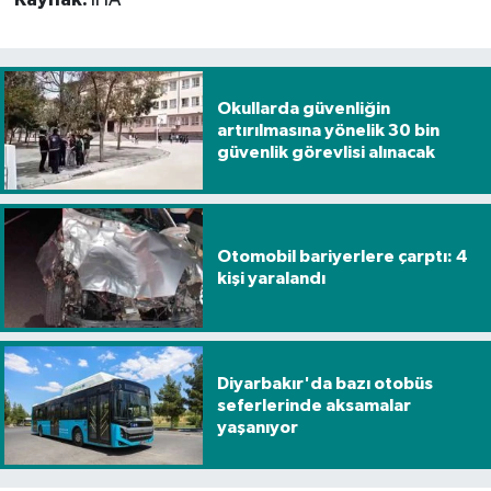
Okullarda güvenliğin
artırılmasına yönelik 30 bin
güvenlik görevlisi alınacak
Otomobil bariyerlere çarptı: 4
kişi yaralandı
Diyarbakır'da bazı otobüs
seferlerinde aksamalar
yaşanıyor