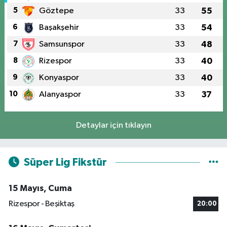
5
Göztepe
33
55
6
Başakşehir
33
54
7
Samsunspor
33
48
8
Rizespor
33
40
9
Konyaspor
33
40
10
Alanyaspor
33
37
Detaylar için tıklayın
Süper Lig Fikstür
15 Mayıs, Cuma
Rizespor - Beşiktaş
20:00