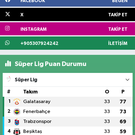
FACEBOOK
BEĞEN
X
TAKIP ET
INSTAGRAM
TAKIP ET
+905307924242
İLETIŞIM
Süper Lig Puan Durumu
Süper Lig
#
Takım
O
P
1
Galatasaray
33
77
2
Fenerbahçe
33
73
3
Trabzonspor
33
69
4
Beşiktaş
33
59