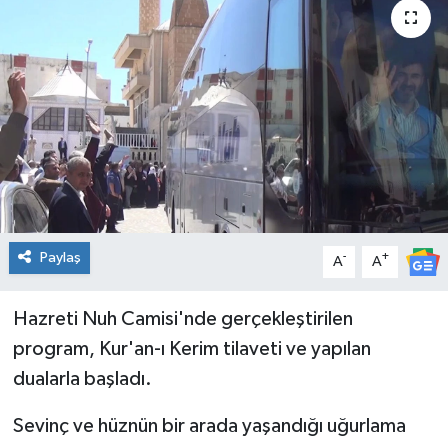
Genel
Güncel
Gündem
İlim & İrfan
Kültür & Sanat
Paylaş
-
+
A
A
KURDÎ
Hazreti Nuh Camisi'nde gerçekleştirilen
Sağlık
program, Kur'an-ı Kerim tilaveti ve yapılan
dualarla başladı.
Sağlık & Yaşam
Sevinç ve hüznün bir arada yaşandığı uğurlama
Siyaset