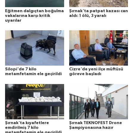
Eğitmen dalgıçtan boğulma
Şırnak'ta patpat kazası can
vakalarına karşı kritik
aldı: 1 ölü, 3 yaralı
uyarılar
Silopi'de 7 kilo
Cizre'de yeni ilçe müftüsü
metamfetamin ele geçirildi
göreve başladı
Şırnak'ta kıyafetlere
Şırnak TEKNOFEST Drone
emdirilmiş 7 kilo
Şampiyonasına hazır
metamfetamin ele geçirildi