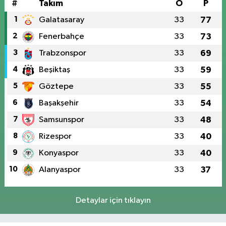
#
Takım
O
P
1
Galatasaray
33
77
2
Fenerbahçe
33
73
3
Trabzonspor
33
69
4
Beşiktaş
33
59
5
Göztepe
33
55
6
Başakşehir
33
54
7
Samsunspor
33
48
8
Rizespor
33
40
9
Konyaspor
33
40
10
Alanyaspor
33
37
Detaylar için tıklayın