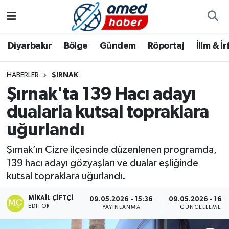
Diyarbakır
Diyarbakır
Diyarbakır Nöbetçi Eczaneler
Diyarbakır
Bölge
Gündem
Röportaj
İlim & İ
Bölge
Aile
Diyarbakır Hava Durumu
HABERLER
ŞIRNAK
Şırnak'ta 139 Hacı adayı
Röportaj
Asayiş
Diyarbakır Namaz Vakitleri
dualarla kutsal topraklara
Foto Galeri
Bilim & Teknoloji
Diyarbakır Trafik Yoğunluk Haritası
uğurlandı
Yazarlar
Bölge
Süper Lig Puan Durumu ve Fikstür
Şırnak’ın Cizre ilçesinde düzenlenen programda,
139 hacı adayı gözyaşları ve dualar eşliğinde
Dünya
Tüm Manşetler
kutsal topraklara uğurlandı.
Eğitim
Son Dakika Haberleri
MIKAIL ÇIFTÇI
09.05.2026 - 15:36
09.05.2026 - 16:3
EDITÖR
YAYINLANMA
GÜNCELLEME
Ekonomi
Haber Arşivi