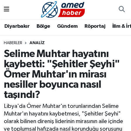
Diyarbakır
Diyarbakır
Diyarbakır Nöbetçi Eczaneler
Diyarbakır
Bölge
Gündem
Röportaj
İlim & İ
Bölge
Aile
Diyarbakır Hava Durumu
HABERLER
ANALIZ
Selime Muhtar hayatını
Röportaj
Asayiş
Diyarbakır Namaz Vakitleri
kaybetti: "Şehitler Şeyhi"
Foto Galeri
Bilim & Teknoloji
Diyarbakır Trafik Yoğunluk Haritası
Ömer Muhtar'ın mirası
Yazarlar
Bölge
Süper Lig Puan Durumu ve Fikstür
nesiller boyunca nasıl
taşındı?
Dünya
Tüm Manşetler
Libya'da Ömer Muhtar'ın torunlarından Selime
Eğitim
Son Dakika Haberleri
Muhtar'ın hayatını kaybetmesi, "Şehitler Şeyhi"
olarak bilinen direniş liderinin mirasının aile içinde
Ekonomi
Haber Arşivi
ve toplumsal hafızada nasıl korunduğu sorusunu