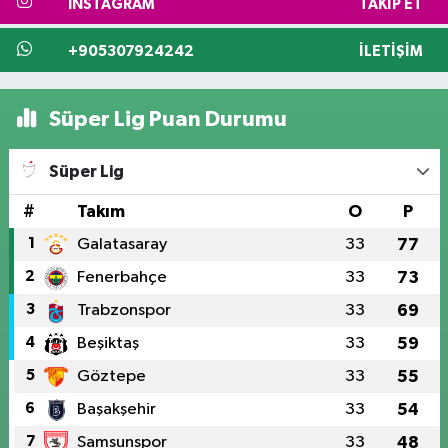
INSTAGRAM
TAKIP ET
+905307924242
İLETIŞIM
Süper Lig Puan Durumu
Süper Lig
#
Takım
O
P
1
Galatasaray
33
77
2
Fenerbahçe
33
73
3
Trabzonspor
33
69
4
Beşiktaş
33
59
5
Göztepe
33
55
6
Başakşehir
33
54
7
Samsunspor
33
48