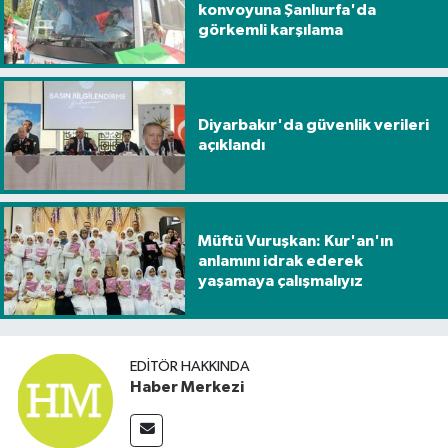
konvoyuna Şanlıurfa'da
görkemli karşılama
Diyarbakır'da güvenlik verileri
açıklandı
Müftü Vuruşkan: Kur'an'ın
anlamını idrak ederek
yaşamaya çalışmalıyız
EDITÖR HAKKINDA
Haber Merkezi