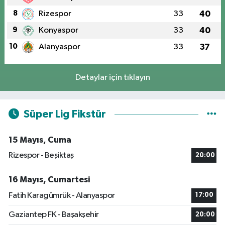
8
Rizespor
33
40
9
Konyaspor
33
40
10
Alanyaspor
33
37
Detaylar için tıklayın
Süper Lig Fikstür
15 Mayıs, Cuma
Rizespor - Beşiktaş
20:00
16 Mayıs, Cumartesi
Fatih Karagümrük - Alanyaspor
17:00
Gaziantep FK - Başakşehir
20:00