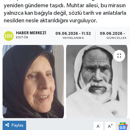
yeniden gündeme taşıdı. Muhtar ailesi, bu mirasın
Genel
yalnızca kan bağıyla değil, sözlü tarih ve anlatılarla
nesilden nesle aktarıldığını vurguluyor.
Güncel
HABER MERKEZI
09.06.2026 - 11:52
09.06.2026 - 1
EDITÖR
YAYINLANMA
GÜNCELLEME
Gündem
İlim & İrfan
Kültür & Sanat
KURDÎ
Sağlık
Sağlık & Yaşam
Paylaş
-
+
A
A
Siyaset