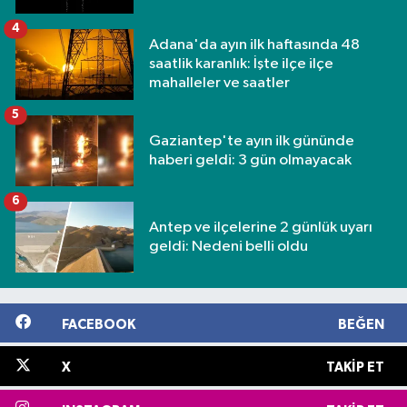
4
Adana'da ayın ilk haftasında 48
saatlik karanlık: İşte ilçe ilçe
mahalleler ve saatler
5
Gaziantep'te ayın ilk gününde
haberi geldi: 3 gün olmayacak
6
Antep ve ilçelerine 2 günlük uyarı
geldi: Nedeni belli oldu
FACEBOOK
BEĞEN
X
TAKIP ET