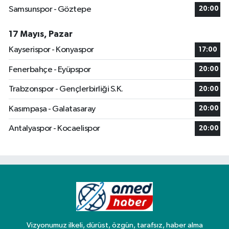
Samsunspor - Göztepe
20:00
17 Mayıs, Pazar
Kayserispor - Konyaspor
17:00
Fenerbahçe - Eyüpspor
20:00
Trabzonspor - Gençlerbirliği S.K.
20:00
Kasımpaşa - Galatasaray
20:00
Antalyaspor - Kocaelispor
20:00
Vizyonumuz ilkeli, dürüst, özgün, tarafsız, haber alma