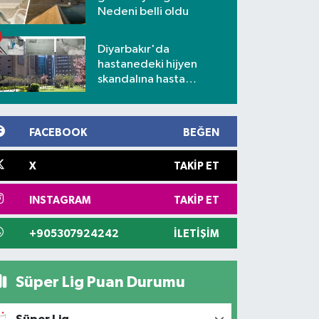
Nedeni belli oldu
Diyarbakır'da
hastanedeki hijyen
skandalına hasta
yakınlarından tepki
FACEBOOK
BEĞEN
X
TAKIP ET
INSTAGRAM
TAKIP ET
+905307924242
İLETIŞIM
Süper Lig Puan Durumu