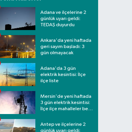
Adana ve ilçelerine 2
günlük uyarı geldi:
TEDAŞ duyurdu
Ankara'da yeni haftada
geri sayım başladı: 3
gün olmayacak
Adana'da 3 gün
elektrik kesintisi: İlçe
ilçe liste
Mersin'de yeni haftada
3 gün elektrik kesintisi:
İlçe ilçe mahalleler belli
oldu
Antep ve ilçelerine 2
günlük uyarı geldi: