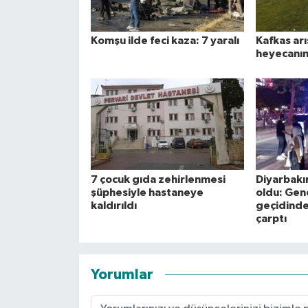
Komşu ilde feci kaza: 7 yaralı
Kafkas arı
heyecanına
7 çocuk gıda zehirlenmesi
Diyarbakı
şüphesiyle hastaneye
oldu: Gen
kaldırıldı
geçidinde
çarptı
Yorumlar