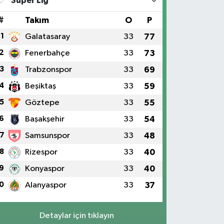
Süper Lig
#
Takım
O
P
1
Galatasaray
33
77
2
Fenerbahçe
33
73
3
Trabzonspor
33
69
4
Beşiktaş
33
59
5
Göztepe
33
55
6
Başakşehir
33
54
7
Samsunspor
33
48
8
Rizespor
33
40
9
Konyaspor
33
40
0
Alanyaspor
33
37
Detaylar için tıklayın