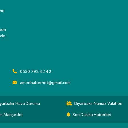
ine
eyen
zle
0530 792 42 42
amedhabernet@gmail.com
yarbakır Hava Durumu
Diyarbakır Namaz Vakitleri
m Manşetler
Son Dakika Haberleri