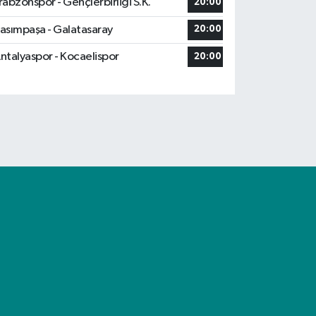
rabzonspor - Gençlerbirliği S.K.
20:00
asımpaşa - Galatasaray
20:00
ntalyaspor - Kocaelispor
20:00