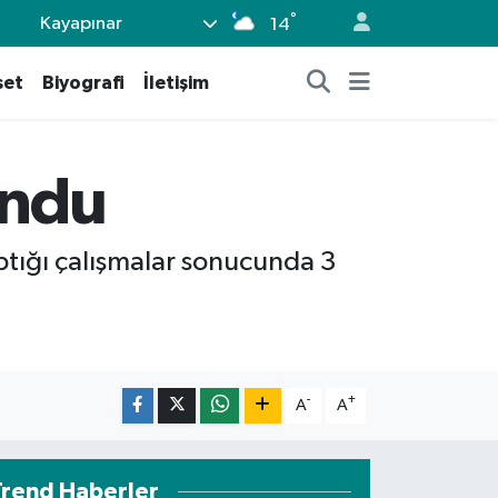
°
Kayapınar
14
set
Biyografi
İletişim
undu
ptığı çalışmalar sonucunda 3
-
+
A
A
Trend Haberler