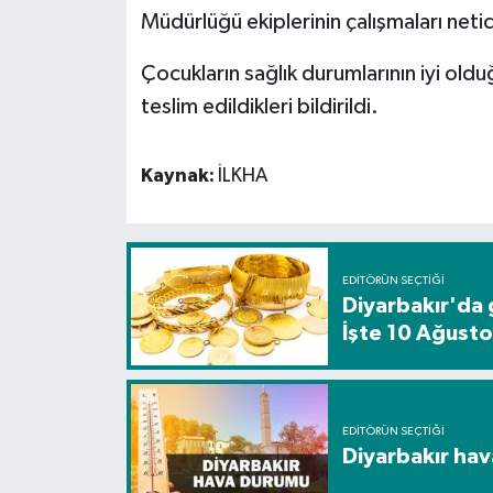
Müdürlüğü ekiplerinin çalışmaları net
Spor
Çocukların sağlık durumlarının iyi olduğ
teslim edildikleri bildirildi.
Yaşam
Kaynak:
İLKHA
EDITÖRÜN SEÇTIĞI
Diyarbakır'da 
İşte 10 Ağustos
EDITÖRÜN SEÇTIĞI
Diyarbakır hav