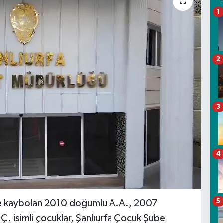
1
2
3
4
5
lerde kaybolan 2010 doğumlu A.A., 2007
 isimli çocuklar, Şanlıurfa Çocuk Şube