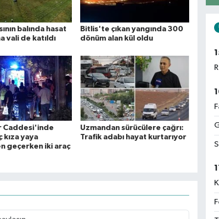
sının balında hasat
Bitlis'te çıkan yangında 300
 vali de katıldı
dönüm alan kül oldu
1
R
1
F
G
r Caddesi'inde
Uzmandan sürücülere çağrı:
ç kıza yaya
Trafik adabı hayat kurtarıyor
S
n geçerken iki araç
1
K
F