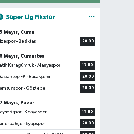
Süper Lig Fikstür
5 Mayıs, Cuma
izespor - Beşiktaş
20:00
6 Mayıs, Cumartesi
atih Karagümrük - Alanyaspor
17:00
aziantep FK - Başakşehir
20:00
amsunspor - Göztepe
20:00
7 Mayıs, Pazar
ayserispor - Konyaspor
17:00
enerbahçe - Eyüpspor
20:00