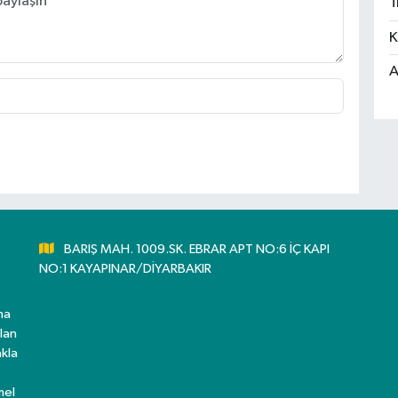
T
K
A
BARIŞ MAH. 1009.SK. EBRAR APT NO:6 İÇ KAPI
NO:1 KAYAPINAR/DİYARBAKIR
ma
lan
kla
mel