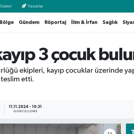
Galeri
Yazarlar
Bölge
Gündem
Röportaj
İlim & İrfan
Sağlık
Siya
 kayıp 3 çocuk bul
üğü ekipleri, kayıp çocuklar üzerinde ya
eslim etti.
11.11.2024 - 10:31
GÜNCELLEME