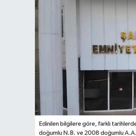
Genel
Güncel
Gündem
İlim & İrfan
Kültür & Sanat
KURDÎ
Sağlık
Sağlık & Yaşam
Edinilen bilgilere göre, farklı tarih
doğumlu N.B. ve 2008 doğumlu A.A.Ç.
Siyaset