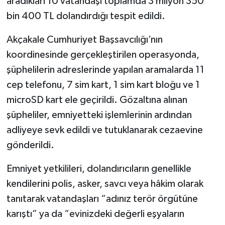
aradıkları 10 vatandaşı toplamda 3 milyon 350
bin 400 TL dolandırdığı tespit edildi.
Spor
Akçakale Cumhuriyet Başsavcılığı’nın
Yaşam
koordinesinde gerçekleştirilen operasyonda,
şüphelilerin adreslerinde yapılan aramalarda 11
cep telefonu, 7 sim kart, 1 sim kart bloğu ve 1
microSD kart ele geçirildi. Gözaltına alınan
şüpheliler, emniyetteki işlemlerinin ardından
adliyeye sevk edildi ve tutuklanarak cezaevine
gönderildi.
Emniyet yetkilileri, dolandırıcıların genellikle
kendilerini polis, asker, savcı veya hâkim olarak
tanıtarak vatandaşları “adınız terör örgütüne
karıştı” ya da “evinizdeki değerli eşyaların