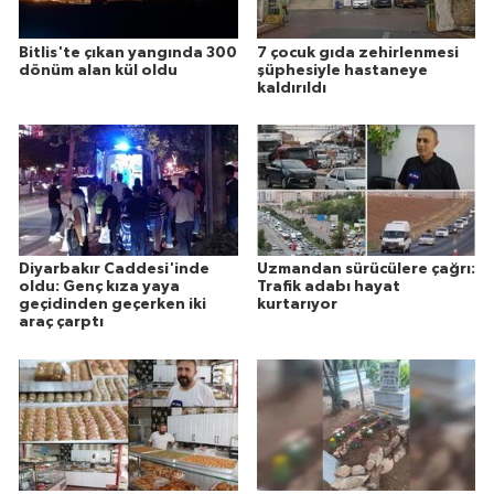
Bitlis'te çıkan yangında 300
7 çocuk gıda zehirlenmesi
dönüm alan kül oldu
şüphesiyle hastaneye
kaldırıldı
Diyarbakır Caddesi'inde
Uzmandan sürücülere çağrı:
oldu: Genç kıza yaya
Trafik adabı hayat
geçidinden geçerken iki
kurtarıyor
araç çarptı