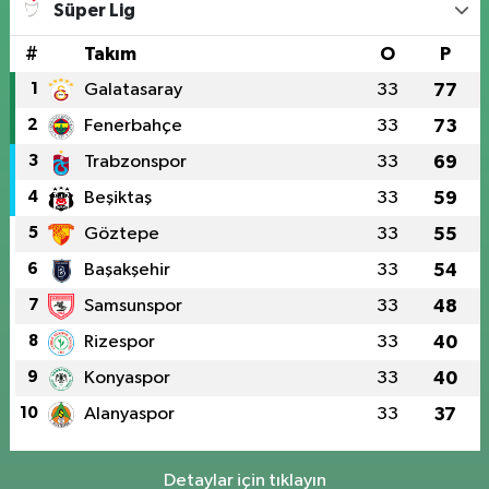
Süper Lig
#
Takım
O
P
1
Galatasaray
33
77
2
Fenerbahçe
33
73
3
Trabzonspor
33
69
4
Beşiktaş
33
59
5
Göztepe
33
55
6
Başakşehir
33
54
7
Samsunspor
33
48
8
Rizespor
33
40
9
Konyaspor
33
40
10
Alanyaspor
33
37
Detaylar için tıklayın