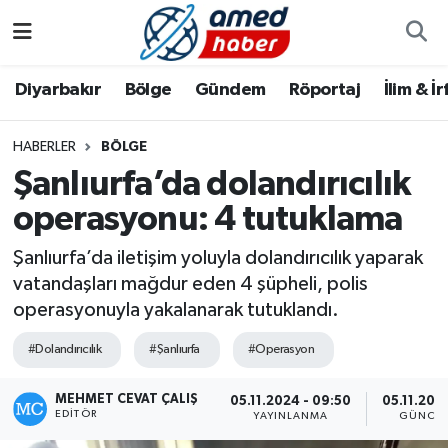
Diyarbakır
Diyarbakır
Diyarbakır Nöbetçi Eczaneler
Diyarbakır
Bölge
Gündem
Röportaj
İlim & İ
Bölge
Aile
Diyarbakır Hava Durumu
HABERLER
BÖLGE
Şanlıurfa’da dolandırıcılık
Röportaj
Asayiş
Diyarbakır Namaz Vakitleri
operasyonu: 4 tutuklama
Foto Galeri
Bilim & Teknoloji
Diyarbakır Trafik Yoğunluk Haritası
Şanlıurfa’da iletişim yoluyla dolandırıcılık yaparak
Yazarlar
Bölge
Süper Lig Puan Durumu ve Fikstür
vatandaşları mağdur eden 4 şüpheli, polis
operasyonuyla yakalanarak tutuklandı.
Dünya
Tüm Manşetler
#Dolandırıcılık
#Şanlıurfa
#Operasyon
Eğitim
Son Dakika Haberleri
MEHMET CEVAT ÇALIŞ
05.11.2024 - 09:50
05.11.2024
EDITÖR
YAYINLANMA
GÜNCEL
Ekonomi
Haber Arşivi