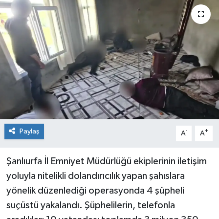
Genel
Güncel
Gündem
İlim & İrfan
Kültür & Sanat
Paylaş
-
+
A
A
KURDÎ
Şanlıurfa İl Emniyet Müdürlüğü ekiplerinin iletişim
Sağlık
yoluyla nitelikli dolandırıcılık yapan şahıslara
yönelik düzenlediği operasyonda 4 şüpheli
Sağlık & Yaşam
suçüstü yakalandı. Şüphelilerin, telefonla
Siyaset