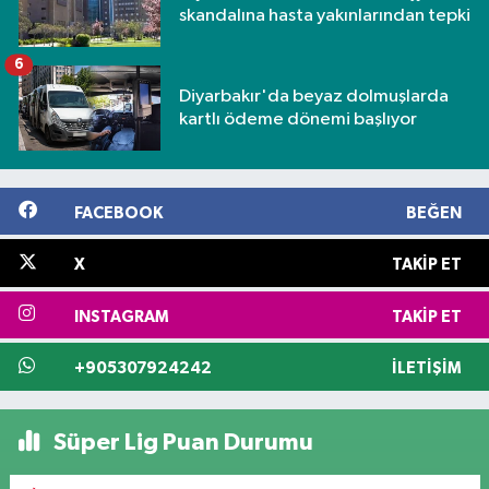
skandalına hasta yakınlarından tepki
6
Diyarbakır'da beyaz dolmuşlarda
kartlı ödeme dönemi başlıyor
FACEBOOK
BEĞEN
X
TAKIP ET
INSTAGRAM
TAKIP ET
+905307924242
İLETIŞIM
Süper Lig Puan Durumu