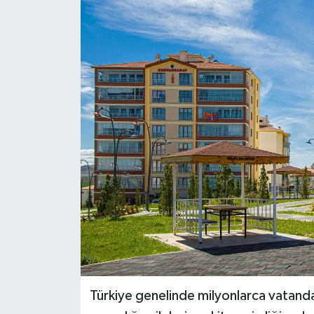
Genel
Güncel
Gündem
İlim & İrfan
Kültür & Sanat
KURDÎ
Sağlık
Sağlık & Yaşam
Türkiye genelinde milyonlarca vatandaş
Siyaset