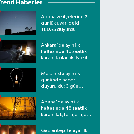
Trend Haberler
Adana ve ilçelerine 2
günlük uyarı geldi:
TEDAŞ duyurdu
Ankara'da ayın ilk
haftasında 48 saatlik
karanlık olacak: İşte ilçe
ilçe etkilenecek
mahalleler
Mersin'de ayın ilk
gününde haberi
duyuruldu: 3 gün
kesilecek
Adana'da ayın ilk
haftasında 48 saatlik
karanlık: İşte ilçe ilçe
mahalleler ve saatler
Gaziantep'te ayın ilk