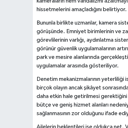
kameraların hem vandalizmi azaltmayı 
hissetmelerini amaçladığını belirtiyor.
Bununla birlikte uzmanlar, kamera sist
görüşünde. Emniyet birimlerinin ve zab
görevlilerinin varlığı, aydınlatma siste
görünür güvenlik uygulamalarının artırı
park ve mesire alanlarında gerçekleş
uygulamalar arasında gösteriliyor.
Denetim mekanizmalarının yeterliliği 
birçok olayın ancak şikâyet sonrasınd
daha etkin hale getirilmesi gerektiğin
bütçe ve geniş hizmet alanları nedeni
sağlanmasının zor olduğunu ifade edi
Ailelerin beklentileri ise oldukça net.