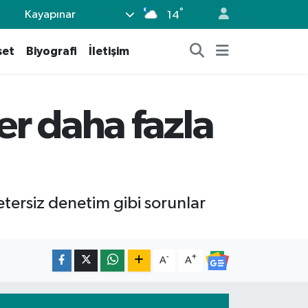
°
Kayapınar
14
set
Biyografi
İletişim
er daha fazla
tersiz denetim gibi sorunlar
-
+
A
A