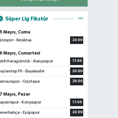
Süper Lig Fikstür
5 Mayıs, Cuma
izespor - Beşiktaş
20:00
6 Mayıs, Cumartesi
atih Karagümrük - Alanyaspor
17:00
aziantep FK - Başakşehir
20:00
amsunspor - Göztepe
20:00
7 Mayıs, Pazar
ayserispor - Konyaspor
17:00
enerbahçe - Eyüpspor
20:00