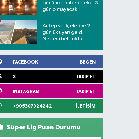
gününde haberi geldi: 3
gün olmayacak
Antep ve ilçelerine 2
günlük uyarı geldi:
Nedeni belli oldu
FACEBOOK
BEĞEN
X
TAKIP ET
INSTAGRAM
TAKIP ET
+905307924242
İLETIŞIM
Süper Lig Puan Durumu