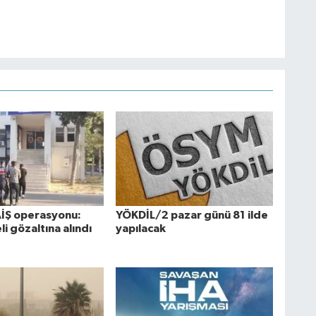
AİŞ operasyonu:
YÖKDİL/2 pazar günü 81 ilde
i gözaltına alındı
yapılacak