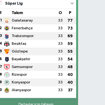
Süper Lig
#
Takım
O
P
1
Galatasaray
33
77
2
Fenerbahçe
33
73
3
Trabzonspor
33
69
4
Beşiktaş
33
59
5
Göztepe
33
55
6
Başakşehir
33
54
7
Samsunspor
33
48
8
Rizespor
33
40
9
Konyaspor
33
40
0
Alanyaspor
33
37
Detaylar için tıklayın