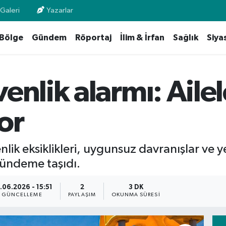
Galeri
Yazarlar
Bölge
Gündem
Röportaj
İlim & İrfan
Sağlık
Siya
enlik alarmı: Ailel
or
k eksiklikleri, uygunsuz davranışlar ve ye
gündeme taşıdı.
.06.2026 - 15:51
2
3 DK
GÜNCELLEME
PAYLAŞIM
OKUNMA SÜRESI