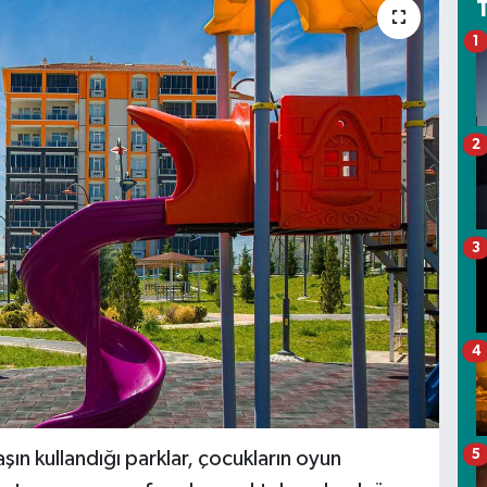
1
2
3
4
5
ın kullandığı parklar, çocukların oyun