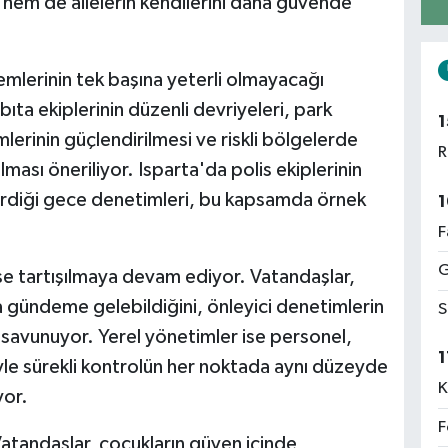
hem de ailelerin kendilerini daha güvende
emlerinin tek başına yeterli olmayacağı
ıta ekiplerinin düzenli devriyeleri, park
1
mlerinin güçlendirilmesi ve riskli bölgelerde
R
lması öneriliyor. Isparta'da polis ekiplerinin
tirdiği gece denetimleri, bu kapsamda örnek
1
F
G
ise tartışılmaya devam ediyor. Vatandaşlar,
a gündeme gelebildiğini, önleyici denetimlerin
S
i savunuyor. Yerel yönetimler ise personel,
1
yle sürekli kontrolün her noktada aynı düzeyde
K
yor.
F
 Vatandaşlar, çocukların güven içinde