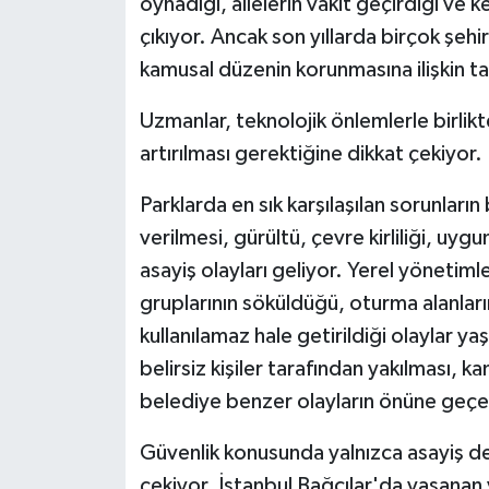
oynadığı, ailelerin vakit geçirdiği ve 
çıkıyor. Ancak son yıllarda birçok şehi
Spor
kamusal düzenin korunmasına ilişkin tar
Yaşam
Uzmanlar, teknolojik önlemlerle birlik
artırılması gerektiğine dikkat çekiyor.
Parklarda en sık karşılaşılan sorunları
verilmesi, gürültü, çevre kirliliği, u
asayiş olayları geliyor. Yerel yönetim
gruplarının söküldüğü, oturma alanların
kullanılamaz hale getirildiği olaylar y
belirsiz kişiler tarafından yakılması,
belediye benzer olayların önüne geçeb
Güvenlik konusunda yalnızca asayiş değil
çekiyor. İstanbul Bağcılar'da yaşanan