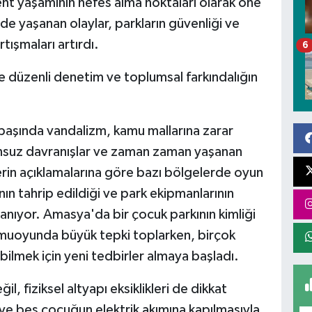
kent yaşamının nefes alma noktaları olarak öne
rde yaşanan olaylar, parkların güvenliği ve
tışmaları artırdı.
6
te düzenli denetim ve toplumsal farkındalığın
n başında vandalizm, kamu mallarına zarar
ygunsuz davranışlar ve zaman zaman yaşanan
lerin açıklamalarına göre bazı bölgelerde oyun
ın tahrip edildiği ve park ekipmanlarının
aşanıyor. Amasya'da bir çocuk parkının kimliği
 kamuoyunda büyük tepki toplarken, birçok
ilmek için yeni tedbirler almaya başladı.
, fiziksel altyapı eksiklikleri de dikkat
 ve beş çocuğun elektrik akımına kapılmasıyla