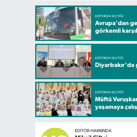
EDITÖRÜN SEÇTIĞI
Avrupa'dan gel
görkemli karş
EDITÖRÜN SEÇTIĞI
Diyarbakır'da g
EDITÖRÜN SEÇTIĞI
Müftü Vuruşkan
yaşamaya çalış
EDITÖR HAKKINDA