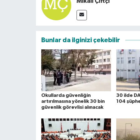
Mikail Çiftçi
Bunlar da ilginizi çekebilir
Okullarda güvenliğin
30 ilde D
artırılmasına yönelik 30 bin
104 şüphel
güvenlik görevlisi alınacak