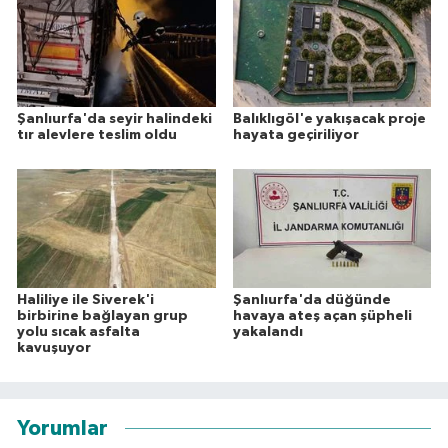
Şanlıurfa'da seyir halindeki
Balıklıgöl'e yakışacak proje
tır alevlere teslim oldu
hayata geçiriliyor
Haliliye ile Siverek'i
Şanlıurfa'da düğünde
birbirine bağlayan grup
havaya ateş açan şüpheli
yolu sıcak asfalta
yakalandı
kavuşuyor
Yorumlar