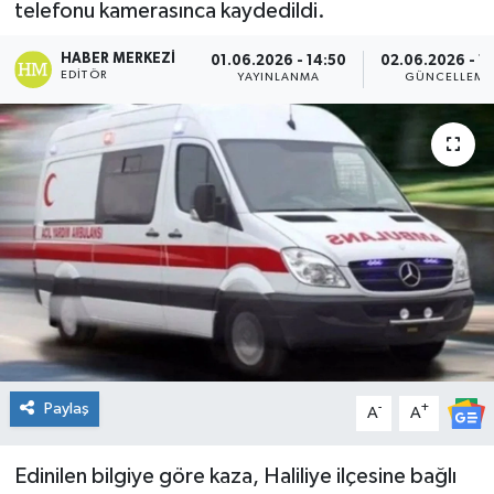
telefonu kamerasınca kaydedildi.
Genel
HABER MERKEZI
01.06.2026 - 14:50
02.06.2026 - 1
EDITÖR
YAYINLANMA
GÜNCELLEME
Güncel
Gündem
İlim & İrfan
Kültür & Sanat
KURDÎ
Sağlık
Paylaş
-
+
A
A
Sağlık & Yaşam
Edinilen bilgiye göre kaza, Haliliye ilçesine bağlı
Siyaset