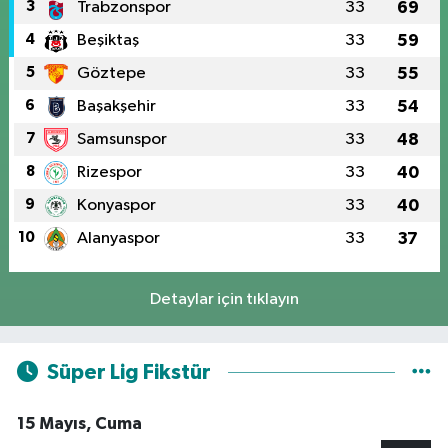
3
Trabzonspor
33
69
4
Beşiktaş
33
59
5
Göztepe
33
55
6
Başakşehir
33
54
7
Samsunspor
33
48
8
Rizespor
33
40
9
Konyaspor
33
40
10
Alanyaspor
33
37
Detaylar için tıklayın
Süper Lig Fikstür
15 Mayıs, Cuma