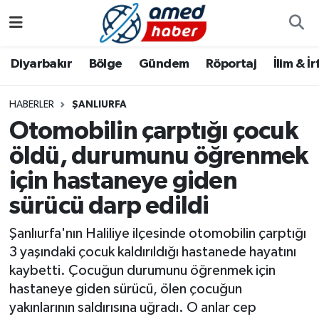
Diyarbakır
Diyarbakır
Diyarbakır Nöbetçi Eczaneler
Diyarbakır
Bölge
Gündem
Röportaj
İlim & İ
Bölge
Aile
Diyarbakır Hava Durumu
HABERLER
ŞANLIURFA
Otomobilin çarptığı çocuk
Röportaj
Asayiş
Diyarbakır Namaz Vakitleri
öldü, durumunu öğrenmek
Foto Galeri
Bilim & Teknoloji
Diyarbakır Trafik Yoğunluk Haritası
için hastaneye giden
Yazarlar
Bölge
Süper Lig Puan Durumu ve Fikstür
sürücü darp edildi
Şanlıurfa'nın Haliliye ilçesinde otomobilin çarptığı
Dünya
Tüm Manşetler
3 yaşındaki çocuk kaldırıldığı hastanede hayatını
kaybetti. Çocuğun durumunu öğrenmek için
Eğitim
Son Dakika Haberleri
hastaneye giden sürücü, ölen çocuğun
yakınlarının saldırısına uğradı. O anlar cep
Ekonomi
Haber Arşivi