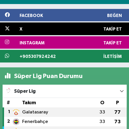
FACEBOOK
BEĞEN
X
TAKIP ET
INSTAGRAM
TAKIP ET
+905307924242
İLETIŞIM
Süper Lig Puan Durumu
Süper Lig
#
Takım
O
P
1
Galatasaray
33
77
2
Fenerbahçe
33
73