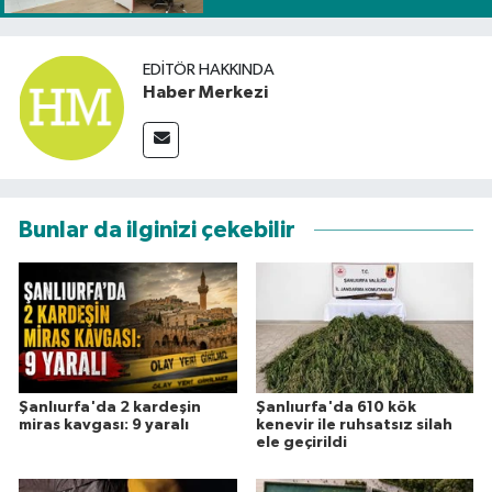
EDITÖR HAKKINDA
Haber Merkezi
Bunlar da ilginizi çekebilir
Şanlıurfa'da 2 kardeşin
Şanlıurfa'da 610 kök
miras kavgası: 9 yaralı
kenevir ile ruhsatsız silah
ele geçirildi