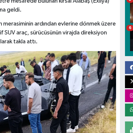
etre mesafede bulunan kırsal Alabaş (Êxliya)
na geldi.
nişan merasiminin ardından evlerine dönmek üzere
6
fif SUV araç, sürücüsünün virajda direksiyon
arak takla attı.