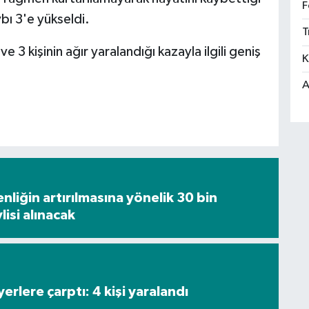
F
bı 3'e yükseldi.
T
e 3 kişinin ağır yaralandığı kazayla ilgili geniş
K
A
nliğin artırılmasına yönelik 30 bin
isi alınacak
rlere çarptı: 4 kişi yaralandı