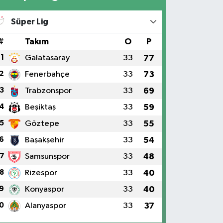
Süper Lig
#
Takım
O
P
1
Galatasaray
33
77
2
Fenerbahçe
33
73
3
Trabzonspor
33
69
4
Beşiktaş
33
59
5
Göztepe
33
55
6
Başakşehir
33
54
7
Samsunspor
33
48
8
Rizespor
33
40
9
Konyaspor
33
40
0
Alanyaspor
33
37