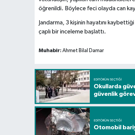
öğrenildi. Böylece feci olayda can kay
Jandarma, 3 kişinin hayatını kaybettiği v
çaplı bir inceleme başlattı.
Muhabir:
Ahmet Bilal Damar
EDITÖRÜN SEÇTIĞI
Okullarda güve
güvenlik görevl
EDITÖRÜN SEÇTIĞI
Otomobil bariye