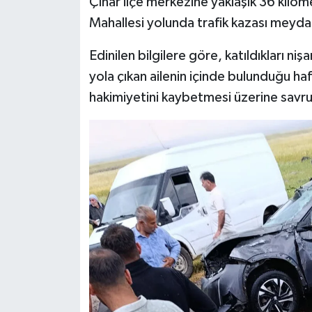
Çınar ilçe merkezine yaklaşık 36 kilom
Mahallesi yolunda trafik kazası meyda
Spor
Edinilen bilgilere göre, katıldıkları 
Yaşam
yola çıkan ailenin içinde bulunduğu ha
hakimiyetini kaybetmesi üzerine savrul