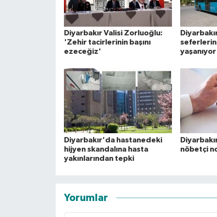
Diyarbakır Valisi Zorluoğlu:
Diyarbakı
'Zehir tacirlerinin başını
seferleri
ezeceğiz'
yaşanıyor
Diyarbakır'da hastanedeki
Diyarbakı
hijyen skandalına hasta
nöbetçi no
yakınlarından tepki
Yorumlar