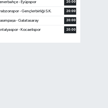
enerbahçe - Eyüpspor
20:00
rabzonspor - Gençlerbirliği S.K.
20:00
asımpaşa - Galatasaray
20:00
ntalyaspor - Kocaelispor
20:00