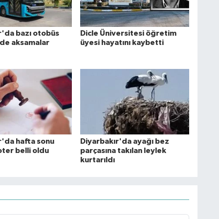
r'da bazı otobüs
Dicle Üniversitesi öğretim
nde aksamalar
üyesi hayatını kaybetti
r'da hafta sonu
Diyarbakır'da ayağı bez
ter belli oldu
parçasına takılan leylek
kurtarıldı