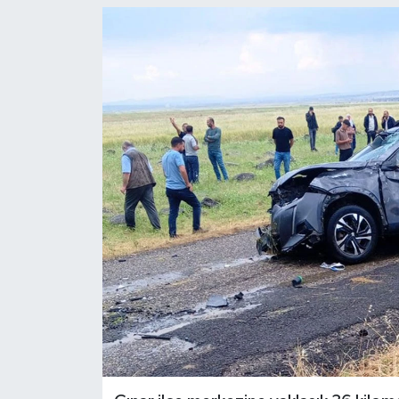
Genel
Güncel
Gündem
İlim & İrfan
Kültür & Sanat
KURDÎ
Sağlık
Sağlık & Yaşam
Siyaset