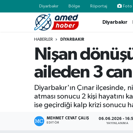
Diyarbakır
Bölge
Röportaj
Foto 
Diyarbakır
Diyarbakır
Diyarbakır
Diyarbakır Nöbetçi Eczaneler
Bölge
Aile
Diyarbakır Hava Durumu
HABERLER
DIYARBAKIR
Nişan dönüşü 
Röportaj
Asayiş
Diyarbakır Namaz Vakitleri
aileden 3 can
Foto Galeri
Bilim & Teknoloji
Diyarbakır Trafik Yoğunluk Haritası
Yazarlar
Bölge
Süper Lig Puan Durumu ve Fikstür
Diyarbakır'ın Çınar ilçesinde, 
atması sonucu 2 kişi hayatını kay
Dünya
Tüm Manşetler
ise geçirdiği kalp krizi sonucu h
Eğitim
Son Dakika Haberleri
MEHMET CEVAT ÇALIŞ
06.06.2026 - 16:
EDITÖR
YAYINLANMA
Ekonomi
Haber Arşivi