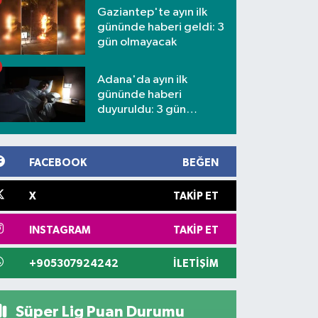
Gaziantep'te ayın ilk
gününde haberi geldi: 3
gün olmayacak
Adana'da ayın ilk
gününde haberi
duyuruldu: 3 gün
kesilecek
FACEBOOK
BEĞEN
X
TAKIP ET
INSTAGRAM
TAKIP ET
+905307924242
İLETIŞIM
Süper Lig Puan Durumu