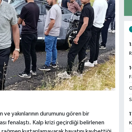
1
R
1
F
G
S
n ve yakınlarının durumunu gören bir
1
ı fenalaştı. Kalp krizi geçirdiği belirlenen
K
 rağmen kurtarılamayarak hayatını kaybettiği