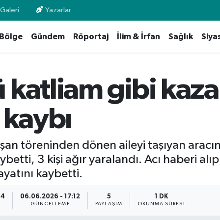
Galeri
Yazarlar
Bölge
Gündem
Röportaj
İlim & İrfan
Sağlık
Siya
katliam gibi kaza
 kaybı
nişan töreninden dönen aileyi taşıyan aracı
betti, 3 kişi ağır yaralandı. Acı haberi alıp
ayatını kaybetti.
54
06.06.2026 - 17:12
5
1 DK
GÜNCELLEME
PAYLAŞIM
OKUNMA SÜRESI