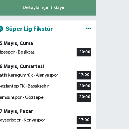
Detaylar için tıklayın
Süper Lig Fikstür
5 Mayıs, Cuma
izespor - Beşiktaş
20:00
6 Mayıs, Cumartesi
atih Karagümrük - Alanyaspor
17:00
aziantep FK - Başakşehir
20:00
amsunspor - Göztepe
20:00
7 Mayıs, Pazar
ayserispor - Konyaspor
17:00