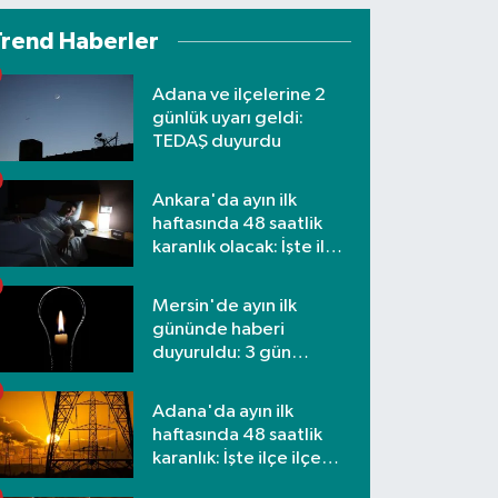
Trend Haberler
Adana ve ilçelerine 2
günlük uyarı geldi:
TEDAŞ duyurdu
Ankara'da ayın ilk
haftasında 48 saatlik
karanlık olacak: İşte ilçe
ilçe etkilenecek
mahalleler
Mersin'de ayın ilk
gününde haberi
duyuruldu: 3 gün
kesilecek
Adana'da ayın ilk
haftasında 48 saatlik
karanlık: İşte ilçe ilçe
mahalleler ve saatler