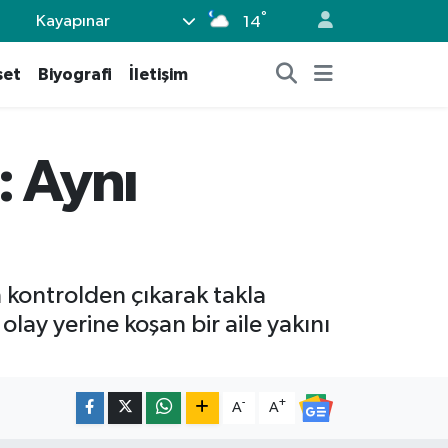
°
Kayapınar
14
set
Biyografi
İletişim
: Aynı
n kontrolden çıkarak takla
 olay yerine koşan bir aile yakını
-
+
A
A