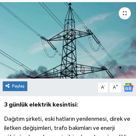
Genel
Güncel
Gündem
İlim & İrfan
Kültür & Sanat
Paylaş
-
+
A
A
KURDÎ
Sağlık
3 günlük elektrik kesintisi:
Dağıtım şirketi, eski hatların yenilenmesi, direk ve
Sağlık & Yaşam
iletken değişimleri, trafo bakımları ve enerji
Siyaset