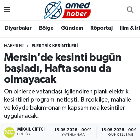
Diyarbakır
Diyarbakır
Diyarbakır Nöbetçi Eczaneler
Diyarbakır
Bölge
Gündem
Röportaj
İlim & İ
Bölge
Aile
Diyarbakır Hava Durumu
HABERLER
ELEKTRIK KESINTILERI
Mersin'de kesinti bugün
Röportaj
Asayiş
Diyarbakır Namaz Vakitleri
başladı, Hafta sonu da
Foto Galeri
Bilim & Teknoloji
Diyarbakır Trafik Yoğunluk Haritası
olmayacak
Yazarlar
Bölge
Süper Lig Puan Durumu ve Fikstür
On binlerce vatandaşı ilgilendiren planlı elektrik
kesintileri programı netleşti. Birçok ilçe, mahalle
Dünya
Tüm Manşetler
ve köyde bakım-onarım kapsamında kesintiler
uygulanacak.
Eğitim
Son Dakika Haberleri
MIKAIL ÇIFTÇI
15.05.2026 - 00:11
15.05.2026 - 00:18
EDITÖR
Ekonomi
Haber Arşivi
YAYINLANMA
GÜNCELLEME