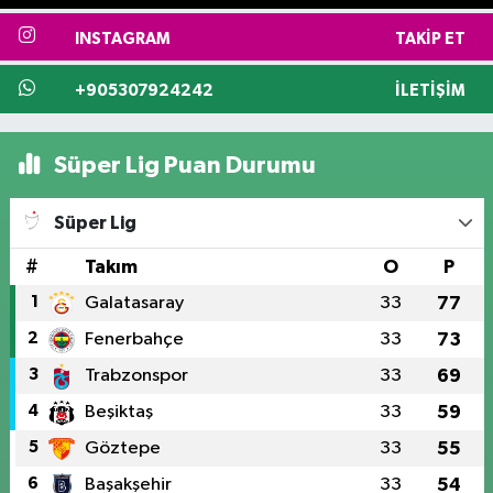
INSTAGRAM
TAKIP ET
+905307924242
İLETIŞIM
Süper Lig Puan Durumu
Süper Lig
#
Takım
O
P
1
Galatasaray
33
77
2
Fenerbahçe
33
73
3
Trabzonspor
33
69
4
Beşiktaş
33
59
5
Göztepe
33
55
6
Başakşehir
33
54