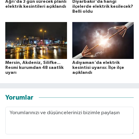
Ağrı'da 3 gün sürecek planlı
Diyarbakır'da hangi
elektrik kesintileri açıklandı
ilçelerde elektrik kesilecek?
Belli oldu
Mersin, Akdeniz, Silifke...
Adıyaman'da elektrik
Resmi kurumdan 48 saatlik
kesintisi uyarısı: İlçe ilçe
uyarı
açıklandı
Yorumlar