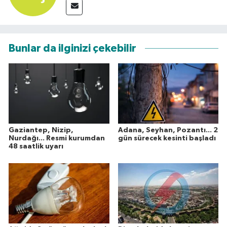
Bunlar da ilginizi çekebilir
Gaziantep, Nizip,
Adana, Seyhan, Pozantı... 2
Nurdağı... Resmi kurumdan
gün sürecek kesinti başladı
48 saatlik uyarı