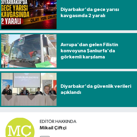
Diyarbakır'da gece yarısı
kavgasında 2 yaralı
Avrupa'dan gelen Filistin
konvoyuna Şanlıurfa'da
görkemli karşılama
Diyarbakır'da güvenlik verileri
açıklandı
EDITÖR HAKKINDA
Mikail Çiftçi