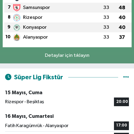
7
Samsunspor
33
48
8
Rizespor
33
40
9
Konyaspor
33
40
10
Alanyaspor
33
37
Detaylar için tıklayın
Süper Lig Fikstür
15 Mayıs, Cuma
Rizespor - Beşiktaş
20:00
16 Mayıs, Cumartesi
Fatih Karagümrük - Alanyaspor
17:00