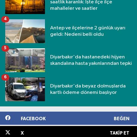
saatlik karanlık: İşte ilçe ilçe
mahalleler ve saatler
4
Antep ve ilçelerine 2 günlük uyarı
geldi: Nedeni belli oldu
5
Diyarbakır'da hastanedeki hijyen
skandalına hasta yakınlarından tepki
6
Diyarbakır'da beyaz dolmuşlarda
kartlı ödeme dönemi başlıyor
FACEBOOK
BEĞEN
X
TAKIP ET