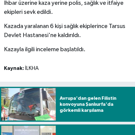
İhbar üzerine kaza yerine polis, sağlık ve itfaiye
ekipleri sevk edildi.
Spor
Kazada yaralanan 6 kişi sağlık ekiplerince Tarsus
Yaşam
Devlet Hastanesi'ne kaldırıldı.
Kazayla ilgili inceleme başlatıldı.
Kaynak:
İLKHA
Avrupa'dan gelen Filistin
konvoyuna Şanlıurfa'da
görkemli karşılama