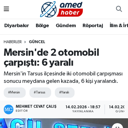
Diyarbakır
Diyarbakır
Diyarbakır Nöbetçi Eczaneler
Diyarbakır
Bölge
Gündem
Röportaj
İlim & İ
Bölge
Aile
Diyarbakır Hava Durumu
HABERLER
GÜNCEL
Mersin'de 2 otomobil
Röportaj
Asayiş
Diyarbakır Namaz Vakitleri
çarpıştı: 6 yaralı
Foto Galeri
Bilim & Teknoloji
Diyarbakır Trafik Yoğunluk Haritası
Mersin'in Tarsus ilçesinde iki otomobil çarpışması
Yazarlar
Bölge
Süper Lig Puan Durumu ve Fikstür
sonucu meydana gelen kazada, 6 kişi yaralandı.
#Mersin
#Tarsus
#Yaralı
Dünya
Tüm Manşetler
MEHMET CEVAT ÇALIŞ
14.02.2026 - 18:57
14.02.202
Eğitim
Son Dakika Haberleri
EDITÖR
YAYINLANMA
GÜNCE
Ekonomi
Haber Arşivi