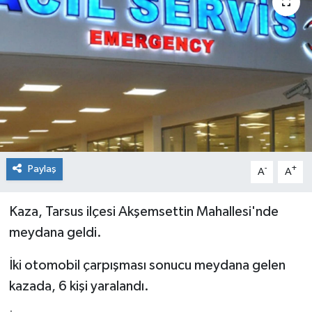
Genel
Güncel
Gündem
İlim & İrfan
Kültür & Sanat
Paylaş
-
+
A
A
KURDÎ
Kaza, Tarsus ilçesi
Akşemsettin Mahallesi'nde
meydana geldi.
Sağlık
İki otomobil çarpışması sonucu meydana gelen
Sağlık & Yaşam
kazada, 6 kişi yaralandı.
Siyaset