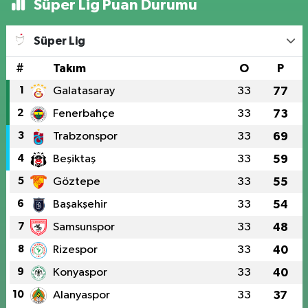
Süper Lig Puan Durumu
Süper Lig
#
Takım
O
P
1
Galatasaray
33
77
2
Fenerbahçe
33
73
3
Trabzonspor
33
69
4
Beşiktaş
33
59
5
Göztepe
33
55
6
Başakşehir
33
54
7
Samsunspor
33
48
8
Rizespor
33
40
9
Konyaspor
33
40
10
Alanyaspor
33
37