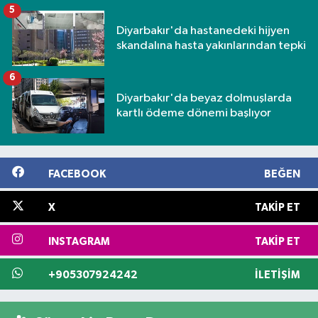
5
Diyarbakır'da hastanedeki hijyen
skandalına hasta yakınlarından tepki
6
Diyarbakır'da beyaz dolmuşlarda
kartlı ödeme dönemi başlıyor
FACEBOOK
BEĞEN
X
TAKIP ET
INSTAGRAM
TAKIP ET
+905307924242
İLETIŞIM