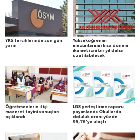
YKS tercihlerinde son gün
Yükseköğrenim
yarın
mezunlarının kısa dönem
ikamet izni bir yıl daha
uzatılabilecek
Öğretmenlerin il içi
LGS yerleştirme raporu
mazeret tayini sonuçları
yayımlandı: Okullarda
açıklandı
doluluk oranı yüzde
95,76'ya ulaştı