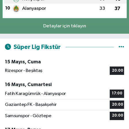
10
Alanyaspor
33
37
Detaylar için tıklayın
Süper Lig Fikstür
15 Mayıs, Cuma
Rizespor - Beşiktaş
20:00
16 Mayıs, Cumartesi
Fatih Karagümrük - Alanyaspor
17:00
Gaziantep FK - Başakşehir
20:00
Samsunspor - Göztepe
20:00