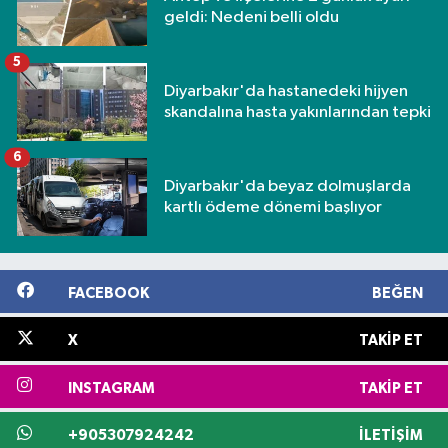
geldi: Nedeni belli oldu
5
Diyarbakır'da hastanedeki hijyen
skandalına hasta yakınlarından tepki
6
Diyarbakır'da beyaz dolmuşlarda
kartlı ödeme dönemi başlıyor
FACEBOOK
BEĞEN
X
TAKIP ET
INSTAGRAM
TAKIP ET
+905307924242
İLETIŞIM