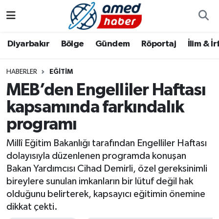
Diyarbakır
Diyarbakır
Diyarbakır Nöbetçi Eczaneler
Diyarbakır
Bölge
Gündem
Röportaj
İlim & İ
Bölge
Aile
Diyarbakır Hava Durumu
HABERLER
EĞITIM
MEB’den Engelliler Haftası
Röportaj
Asayiş
Diyarbakır Namaz Vakitleri
kapsamında farkındalık
Foto Galeri
Bilim & Teknoloji
Diyarbakır Trafik Yoğunluk Haritası
programı
Yazarlar
Bölge
Süper Lig Puan Durumu ve Fikstür
Millî Eğitim Bakanlığı tarafından Engelliler Haftası
dolayısıyla düzenlenen programda konuşan
Dünya
Tüm Manşetler
Bakan Yardımcısı Cihad Demirli, özel gereksinimli
bireylere sunulan imkanların bir lütuf değil hak
Eğitim
Son Dakika Haberleri
olduğunu belirterek, kapsayıcı eğitimin önemine
dikkat çekti.
Ekonomi
Haber Arşivi