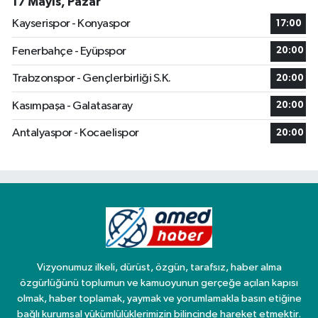
17 Mayıs, Pazar
Kayserispor - Konyaspor
17:00
Fenerbahçe - Eyüpspor
20:00
Trabzonspor - Gençlerbirliği S.K.
20:00
Kasımpaşa - Galatasaray
20:00
Antalyaspor - Kocaelispor
20:00
Vizyonumuz ilkeli, dürüst, özgün, tarafsız, haber alma
özgürlüğünü toplumun ve kamuoyunun gerçeğe açılan kapısı
olmak, haber toplamak, yaymak ve yorumlamakla basın etiğine
bağlı kurumsal yükümlülüklerimizin bilincinde hareket etmektir.