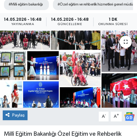
#Milli eğitim bakanlığı
#Özel eğitim ve rehberlik hizmetleri genel müdürl
Genel
14.05.2026 - 16:48
14.05.2026 - 16:48
1 DK
YAYINLANMA
GÜNCELLEME
OKUNMA SÜRESI
Güncel
Gündem
İlim & İrfan
Kültür & Sanat
KURDÎ
Sağlık
Paylaş
-
+
A
A
Sağlık & Yaşam
Millî Eğitim Bakanlığı Özel Eğitim ve Rehberlik
Siyaset