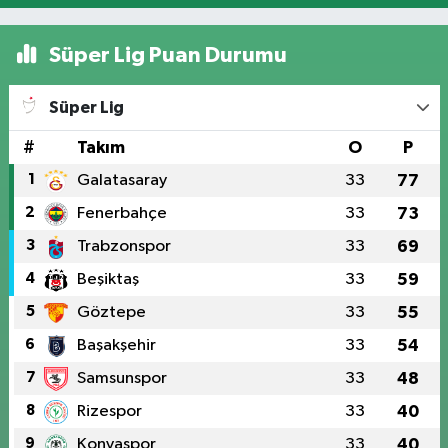
Süper Lig Puan Durumu
Süper Lig
#
Takım
O
P
1
Galatasaray
33
77
2
Fenerbahçe
33
73
3
Trabzonspor
33
69
4
Beşiktaş
33
59
5
Göztepe
33
55
6
Başakşehir
33
54
7
Samsunspor
33
48
8
Rizespor
33
40
9
Konyaspor
33
40