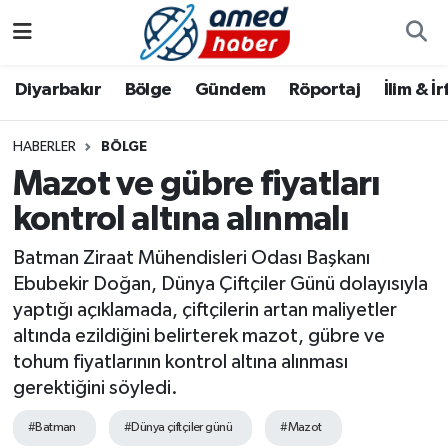
Diyarbakır
Diyarbakır
Diyarbakır Nöbetçi Eczaneler
Diyarbakır
Bölge
Gündem
Röportaj
İlim & İ
Bölge
Aile
Diyarbakır Hava Durumu
HABERLER
BÖLGE
Mazot ve gübre fiyatları
Röportaj
Asayiş
Diyarbakır Namaz Vakitleri
kontrol altına alınmalı
Foto Galeri
Bilim & Teknoloji
Diyarbakır Trafik Yoğunluk Haritası
Batman Ziraat Mühendisleri Odası Başkanı
Yazarlar
Bölge
Süper Lig Puan Durumu ve Fikstür
Ebubekir Doğan, Dünya Çiftçiler Günü dolayısıyla
yaptığı açıklamada, çiftçilerin artan maliyetler
Dünya
Tüm Manşetler
altında ezildiğini belirterek mazot, gübre ve
tohum fiyatlarının kontrol altına alınması
Eğitim
Son Dakika Haberleri
gerektiğini söyledi.
#Batman
#Dünya çiftçiler günü
#Mazot
Ekonomi
Haber Arşivi