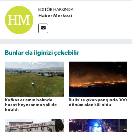
EDITÖR HAKKINDA
Haber Merkezi
Bunlar da ilginizi çekebilir
Kafkas arısının balında
Bitlis'te çıkan yangında 300
hasat heyecanına vali de
dönüm alan kül oldu
katıldı