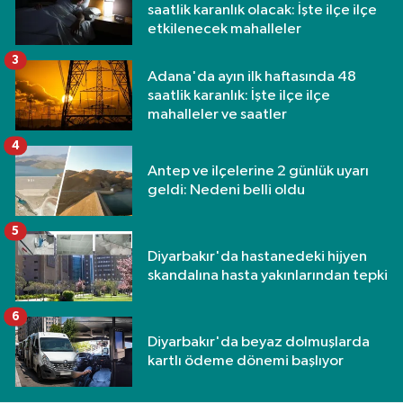
saatlik karanlık olacak: İşte ilçe ilçe
etkilenecek mahalleler
3
Adana'da ayın ilk haftasında 48
saatlik karanlık: İşte ilçe ilçe
mahalleler ve saatler
4
Antep ve ilçelerine 2 günlük uyarı
geldi: Nedeni belli oldu
5
Diyarbakır'da hastanedeki hijyen
skandalına hasta yakınlarından tepki
6
Diyarbakır'da beyaz dolmuşlarda
kartlı ödeme dönemi başlıyor