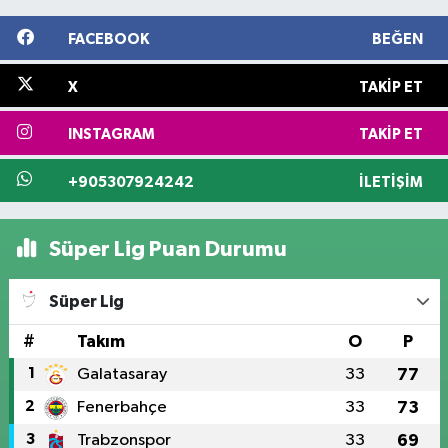
FACEBOOK
BEĞEN
X
TAKIP ET
INSTAGRAM
TAKIP ET
+905307924242
İLETIŞIM
Süper Lig Puan Durumu
Süper Lig
#
Takım
O
P
1
Galatasaray
33
77
2
Fenerbahçe
33
73
3
Trabzonspor
33
69