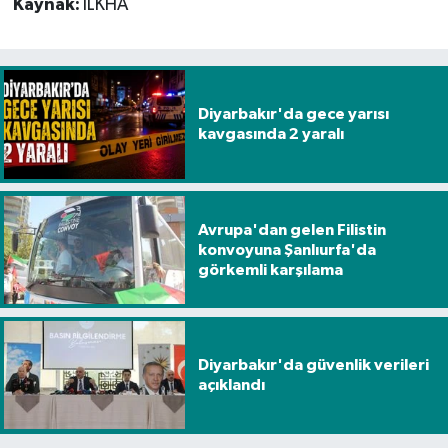
Kaynak:
İLKHA
Diyarbakır'da gece yarısı
kavgasında 2 yaralı
Avrupa'dan gelen Filistin
konvoyuna Şanlıurfa'da
görkemli karşılama
Diyarbakır'da güvenlik verileri
açıklandı