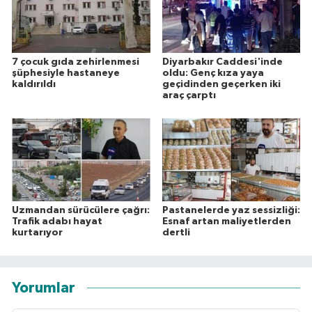
7 çocuk gıda zehirlenmesi
Diyarbakır Caddesi'inde
şüphesiyle hastaneye
oldu: Genç kıza yaya
kaldırıldı
geçidinden geçerken iki
araç çarptı
Uzmandan sürücülere çağrı:
Pastanelerde yaz sessizliği:
Trafik adabı hayat
Esnaf artan maliyetlerden
kurtarıyor
dertli
Yorumlar