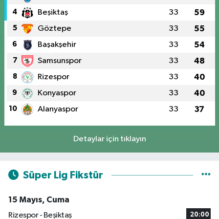
4
Beşiktaş
33
59
5
Göztepe
33
55
6
Başakşehir
33
54
7
Samsunspor
33
48
8
Rizespor
33
40
9
Konyaspor
33
40
10
Alanyaspor
33
37
Detaylar için tıklayın
Süper Lig Fikstür
15 Mayıs, Cuma
Rizespor - Beşiktaş
20:00