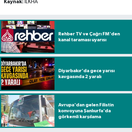
Kaynak:
İLKHA
Rehber TV ve Çağrı FM'den
kanal taraması uyarısı
Diyarbakır'da gece yarısı
kavgasında 2 yaralı
Avrupa'dan gelen Filistin
konvoyuna Şanlıurfa'da
görkemli karşılama