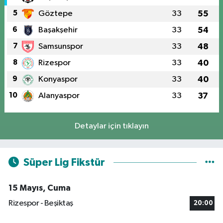
5
Göztepe
33
55
6
Başakşehir
33
54
7
Samsunspor
33
48
8
Rizespor
33
40
9
Konyaspor
33
40
10
Alanyaspor
33
37
Detaylar için tıklayın
Süper Lig Fikstür
15 Mayıs, Cuma
Rizespor - Beşiktaş
20:00