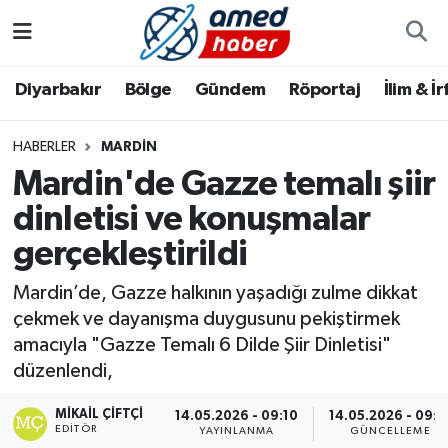
Diyarbakır
Diyarbakır
Diyarbakır Nöbetçi Eczaneler
Diyarbakır
Bölge
Gündem
Röportaj
İlim & İ
Bölge
Aile
Diyarbakır Hava Durumu
HABERLER
MARDIN
Mardin'de Gazze temalı şiir
Röportaj
Asayiş
Diyarbakır Namaz Vakitleri
dinletisi ve konuşmalar
Foto Galeri
Bilim & Teknoloji
Diyarbakır Trafik Yoğunluk Haritası
gerçekleştirildi
Yazarlar
Bölge
Süper Lig Puan Durumu ve Fikstür
Mardin’de, Gazze halkının yaşadığı zulme dikkat
çekmek ve dayanışma duygusunu pekiştirmek
Dünya
Tüm Manşetler
amacıyla "Gazze Temalı 6 Dilde Şiir Dinletisi"
düzenlendi,
Eğitim
Son Dakika Haberleri
MIKAIL ÇIFTÇI
14.05.2026 - 09:10
14.05.2026 - 09:1
EDITÖR
Ekonomi
Haber Arşivi
YAYINLANMA
GÜNCELLEME