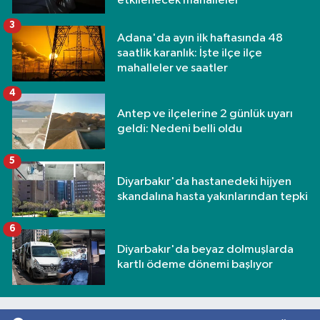
etkilenecek mahalleler
3
Adana'da ayın ilk haftasında 48
saatlik karanlık: İşte ilçe ilçe
mahalleler ve saatler
4
Antep ve ilçelerine 2 günlük uyarı
geldi: Nedeni belli oldu
5
Diyarbakır'da hastanedeki hijyen
skandalına hasta yakınlarından tepki
6
Diyarbakır'da beyaz dolmuşlarda
kartlı ödeme dönemi başlıyor