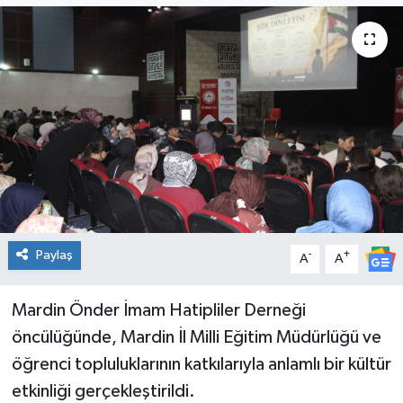
Genel
Güncel
Gündem
İlim & İrfan
Kültür & Sanat
Paylaş
-
+
A
A
KURDÎ
Sağlık
Mardin Önder İmam Hatipliler Derneği
öncülüğünde, Mardin İl Milli Eğitim Müdürlüğü ve
Sağlık & Yaşam
öğrenci topluluklarının katkılarıyla anlamlı bir kültür
etkinliği gerçekleştirildi.
Siyaset