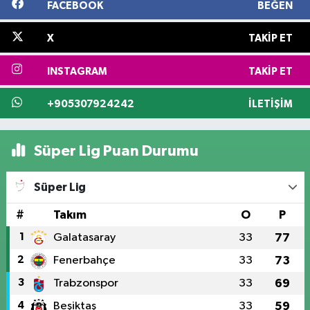
FACEBOOK
BEĞEN
X
TAKIP ET
INSTAGRAM
TAKIP ET
+905307924242
İLETIŞIM
Süper Lig Puan Durumu
Süper Lig
#
Takım
O
P
1
Galatasaray
33
77
2
Fenerbahçe
33
73
3
Trabzonspor
33
69
4
Beşiktaş
33
59