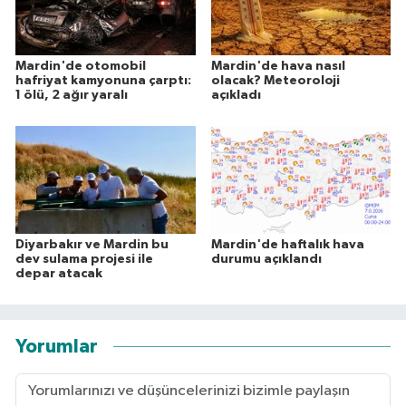
Mardin'de otomobil
Mardin'de hava nasıl
hafriyat kamyonuna çarptı:
olacak? Meteoroloji
1 ölü, 2 ağır yaralı
açıkladı
Diyarbakır ve Mardin bu
Mardin'de haftalık hava
dev sulama projesi ile
durumu açıklandı
depar atacak
Yorumlar