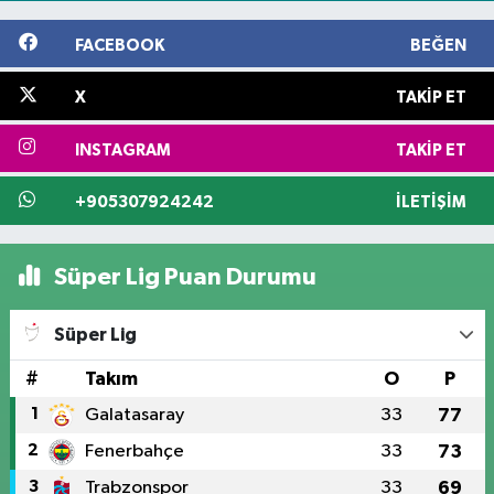
FACEBOOK
BEĞEN
X
TAKIP ET
INSTAGRAM
TAKIP ET
+905307924242
İLETIŞIM
Süper Lig Puan Durumu
Süper Lig
#
Takım
O
P
1
Galatasaray
33
77
2
Fenerbahçe
33
73
3
Trabzonspor
33
69