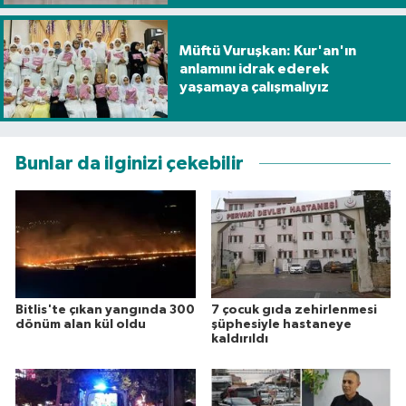
Müftü Vuruşkan: Kur'an'ın
anlamını idrak ederek
yaşamaya çalışmalıyız
Bunlar da ilginizi çekebilir
Bitlis'te çıkan yangında 300
7 çocuk gıda zehirlenmesi
dönüm alan kül oldu
şüphesiyle hastaneye
kaldırıldı