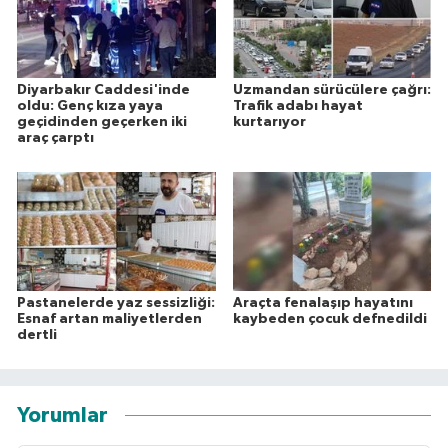
Diyarbakır Caddesi'inde
Uzmandan sürücülere çağrı:
oldu: Genç kıza yaya
Trafik adabı hayat
geçidinden geçerken iki
kurtarıyor
araç çarptı
Pastanelerde yaz sessizliği:
Araçta fenalaşıp hayatını
Esnaf artan maliyetlerden
kaybeden çocuk defnedildi
dertli
Yorumlar