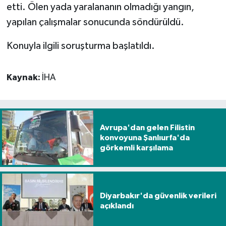
etti. Ölen yada yaralananın olmadığı yangın,
yapılan çalışmalar sonucunda söndürüldü.
Spor
Konuyla ilgili soruşturma başlatıldı.
Yaşam
Kaynak:
İHA
Avrupa'dan gelen Filistin
konvoyuna Şanlıurfa'da
görkemli karşılama
Diyarbakır'da güvenlik verileri
açıklandı