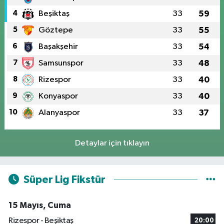
4
Beşiktaş
33
59
5
Göztepe
33
55
6
Başakşehir
33
54
7
Samsunspor
33
48
8
Rizespor
33
40
9
Konyaspor
33
40
10
Alanyaspor
33
37
Detaylar için tıklayın
Süper Lig Fikstür
15 Mayıs, Cuma
Rizespor - Beşiktaş
20:00