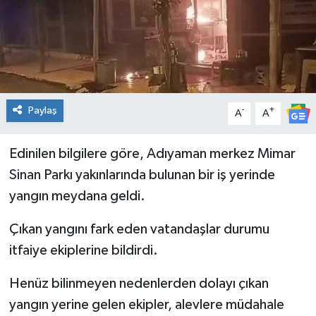
Genel
Güncel
Gündem
Paylaş
-
+
A
A
İlim & İrfan
Edinilen bilgilere göre, Adıyaman merkez Mimar
Kültür & Sanat
Sinan Parkı yakınlarında bulunan bir iş yerinde
yangın meydana geldi.
KURDÎ
Çıkan yangını fark eden vatandaşlar durumu
Sağlık
itfaiye ekiplerine bildirdi.
Sağlık & Yaşam
Henüz bilinmeyen nedenlerden dolayı çıkan
yangın yerine gelen ekipler, alevlere müdahale
Siyaset