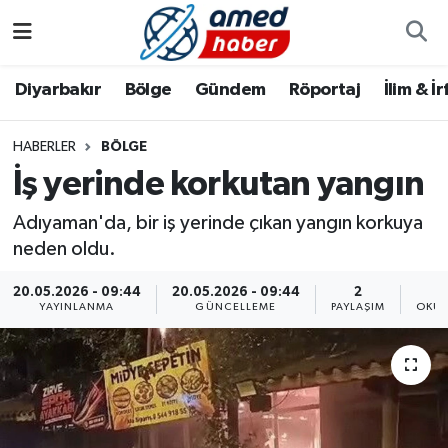
Diyarbakır
Diyarbakır
Diyarbakır Nöbetçi Eczaneler
Diyarbakır
Bölge
Gündem
Röportaj
İlim & İ
Bölge
Aile
Diyarbakır Hava Durumu
HABERLER
BÖLGE
İş yerinde korkutan yangın
Röportaj
Asayiş
Diyarbakır Namaz Vakitleri
Adıyaman'da, bir iş yerinde çıkan yangın korkuya
Foto Galeri
Bilim & Teknoloji
Diyarbakır Trafik Yoğunluk Haritası
neden oldu.
Yazarlar
Bölge
Süper Lig Puan Durumu ve Fikstür
20.05.2026 - 09:44
20.05.2026 - 09:44
2
YAYINLANMA
GÜNCELLEME
PAYLAŞIM
OKUN
Dünya
Tüm Manşetler
Eğitim
Son Dakika Haberleri
Ekonomi
Haber Arşivi