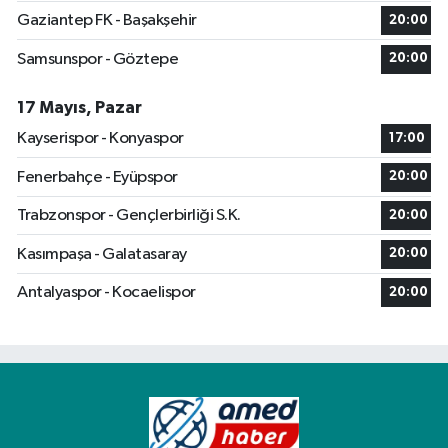
Gaziantep FK - Başakşehir
20:00
Samsunspor - Göztepe
20:00
17 Mayıs, Pazar
Kayserispor - Konyaspor
17:00
Fenerbahçe - Eyüpspor
20:00
Trabzonspor - Gençlerbirliği S.K.
20:00
Kasımpaşa - Galatasaray
20:00
Antalyaspor - Kocaelispor
20:00