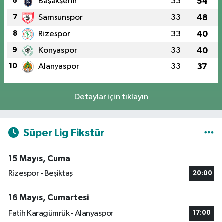
6
Başakşehir
33
54
7
Samsunspor
33
48
8
Rizespor
33
40
9
Konyaspor
33
40
10
Alanyaspor
33
37
Detaylar için tıklayın
Süper Lig Fikstür
15 Mayıs, Cuma
Rizespor - Beşiktaş
20:00
16 Mayıs, Cumartesi
Fatih Karagümrük - Alanyaspor
17:00