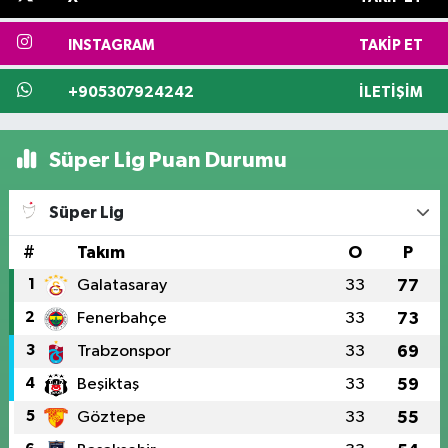
INSTAGRAM
TAKIP ET
+905307924242
İLETIŞIM
Süper Lig Puan Durumu
Süper Lig
#
Takım
O
P
1
Galatasaray
33
77
2
Fenerbahçe
33
73
3
Trabzonspor
33
69
4
Beşiktaş
33
59
5
Göztepe
33
55