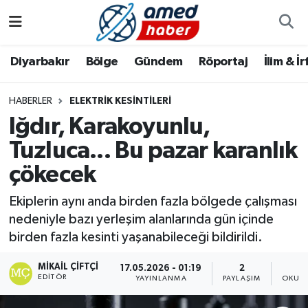
Diyarbakır
Diyarbakır
Diyarbakır Nöbetçi Eczaneler
Diyarbakır
Bölge
Gündem
Röportaj
İlim & İ
Bölge
Aile
Diyarbakır Hava Durumu
HABERLER
ELEKTRIK KESINTILERI
Iğdır, Karakoyunlu,
Röportaj
Asayiş
Diyarbakır Namaz Vakitleri
Tuzluca... Bu pazar karanlık
Foto Galeri
Bilim & Teknoloji
Diyarbakır Trafik Yoğunluk Haritası
çökecek
Yazarlar
Bölge
Süper Lig Puan Durumu ve Fikstür
Ekiplerin aynı anda birden fazla bölgede çalışması
nedeniyle bazı yerleşim alanlarında gün içinde
Dünya
Tüm Manşetler
birden fazla kesinti yaşanabileceği bildirildi.
Eğitim
Son Dakika Haberleri
MIKAIL ÇIFTÇI
17.05.2026 - 01:19
2
EDITÖR
YAYINLANMA
PAYLAŞIM
OKUNM
Ekonomi
Haber Arşivi