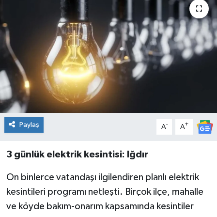
Genel
Güncel
Gündem
İlim & İrfan
Kültür & Sanat
Paylaş
-
+
A
A
KURDÎ
3 günlük elektrik kesintisi: Iğdır
Sağlık
On binlerce vatandaşı ilgilendiren planlı elektrik
Sağlık & Yaşam
kesintileri programı netleşti. Birçok ilçe, mahalle
ve köyde bakım-onarım kapsamında kesintiler
Siyaset