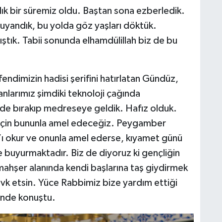
llık bir süremiz oldu. Baştan sona ezberledik.
 uyandık, bu yolda göz yaşları döktük.
ştık. Tabii sonunda elhamdülillah biz de bu
endimizin hadisi şerifini hatırlatan Gündüz,
anlarımız şimdiki teknoloji çağında
ride bırakıp medreseye geldik. Hafız olduk.
k için bununla amel edeceğiz. Peygamber
n’ı okur ve onunla amel ederse, kıyamet günü
ye buyurmaktadır. Biz de diyoruz ki gençliğin
ahşer alanında kendi başlarına taş giydirmek
sevk etsin. Yüce Rabbimiz bize yardım ettiği
linde konuştu.