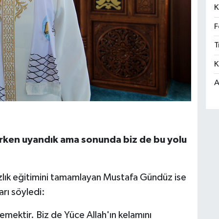
K
F
T
K
A
 erken uyandık ama sonunda biz de bu yolu
zlık eğitimini tamamlayan Mustafa Gündüz ise
arı söyledi:
lemektir. Biz de Yüce Allah'ın kelamını