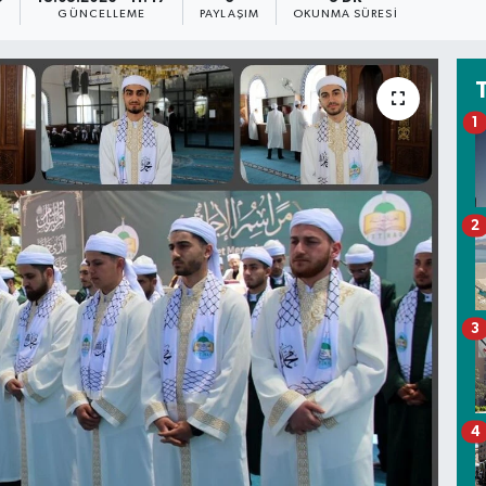
GÜNCELLEME
PAYLAŞIM
OKUNMA SÜRESI
1
2
3
4