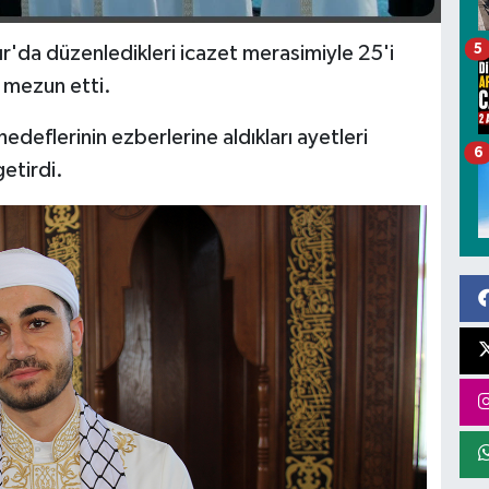
5
ır'da düzenledikleri icazet merasimiyle 25'i
 mezun etti.
hedeflerinin ezberlerine aldıkları ayetleri
6
etirdi.