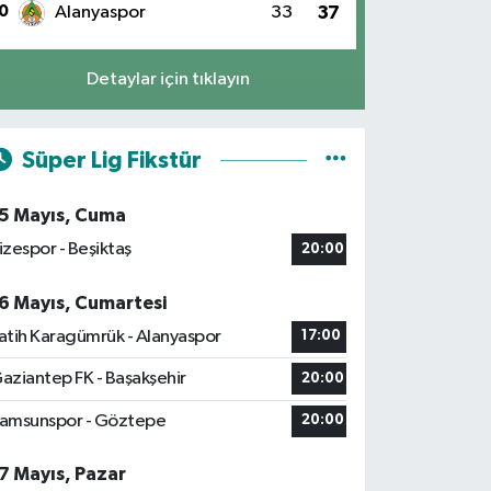
0
Alanyaspor
33
37
Detaylar için tıklayın
Süper Lig Fikstür
5 Mayıs, Cuma
izespor - Beşiktaş
20:00
6 Mayıs, Cumartesi
atih Karagümrük - Alanyaspor
17:00
aziantep FK - Başakşehir
20:00
amsunspor - Göztepe
20:00
7 Mayıs, Pazar