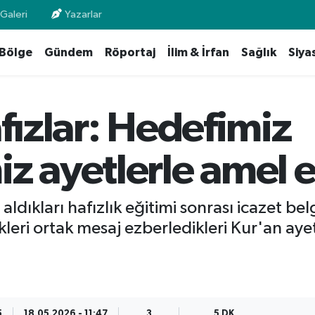
Galeri
Yazarlar
Bölge
Gündem
Röportaj
İlim & İrfan
Sağlık
Siya
afızlar: Hedefimiz
iz ayetlerle amel
kları hafızlık eğitimi sonrası icazet belg
kleri ortak mesaj ezberledikleri Kur'an ay
5
18.05.2026 - 11:47
3
5 DK