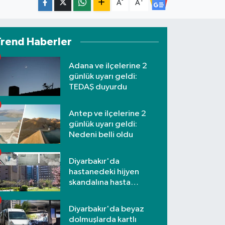
-
+
A
A
Trend Haberler
Adana ve ilçelerine 2
günlük uyarı geldi:
TEDAŞ duyurdu
Antep ve ilçelerine 2
günlük uyarı geldi:
Nedeni belli oldu
Diyarbakır'da
hastanedeki hijyen
skandalına hasta
yakınlarından tepki
Diyarbakır'da beyaz
dolmuşlarda kartlı