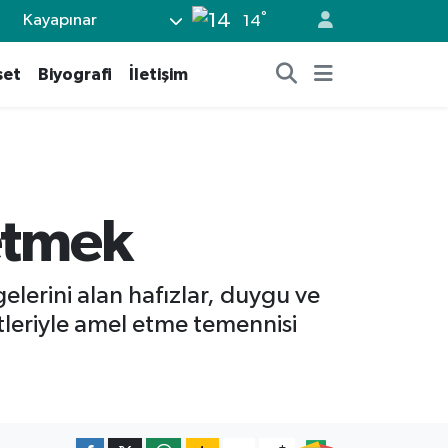
°
Kayapınar
14
set
Biyografi
İletişim
 etmek
elerini alan hafızlar, duygu ve
etleriyle amel etme temennisi