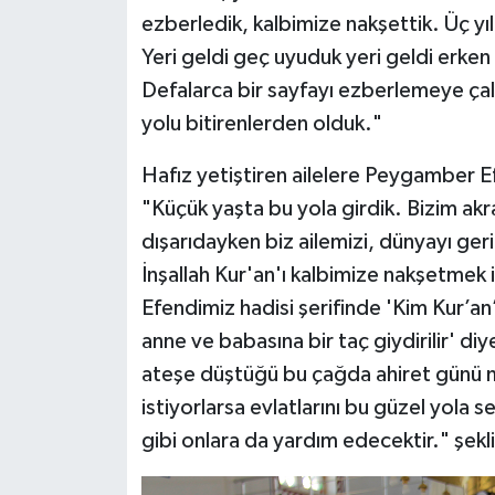
ezberledik, kalbimize nakşettik. Üç yı
Yeri geldi geç uyuduk yeri geldi erken
Defalarca bir sayfayı ezberlemeye çalı
yolu bitirenlerden olduk."
Hafız yetiştiren ailelere Peygamber Ef
"Küçük yaşta bu yola girdik. Bizim akr
dışarıdayken biz ailemizi, dünyayı ge
İnşallah Kur'an'ı kalbimize nakşetme
Efendimiz hadisi şerifinde 'Kim Kur’a
anne ve babasına bir taç giydirilir' di
ateşe düştüğü bu çağda ahiret günü m
istiyorlarsa evlatlarını bu güzel yola 
gibi onlara da yardım edecektir." şek