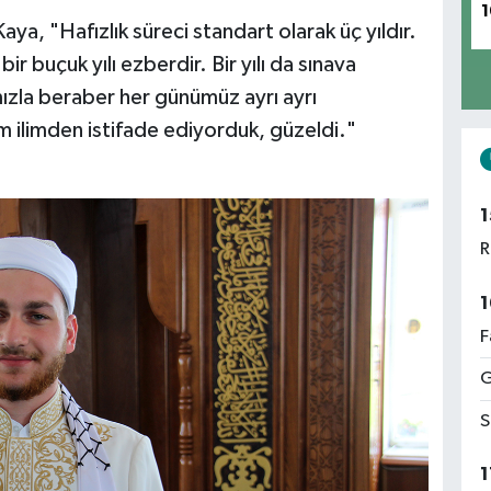
1
ya, "Hafızlık süreci standart olarak üç yıldır.
 bir buçuk yılı ezberdir. Bir yılı da sınava
ımızla beraber her günümüz ayrı ayrı
 ilimden istifade ediyorduk, güzeldi."
1
R
1
F
G
S
1