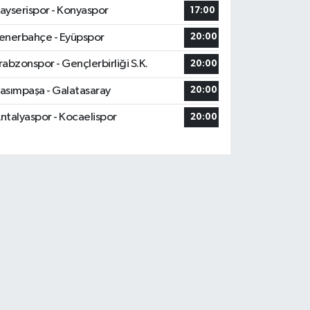
ayserispor - Konyaspor
17:00
enerbahçe - Eyüpspor
20:00
rabzonspor - Gençlerbirliği S.K.
20:00
asımpaşa - Galatasaray
20:00
ntalyaspor - Kocaelispor
20:00