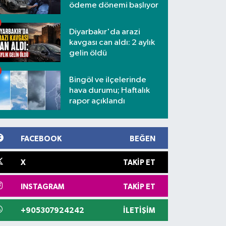
ödeme dönemi başlıyor
Diyarbakır'da arazi
kavgası can aldı: 2 aylık
gelin öldü
Bingöl ve ilçelerinde
hava durumu; Haftalık
rapor açıklandı
FACEBOOK
BEĞEN
X
TAKIP ET
INSTAGRAM
TAKIP ET
+905307924242
İLETIŞIM