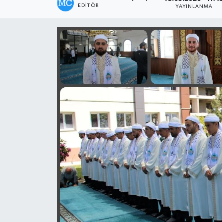
EDITÖR
YAYINLANMA
Genel
Güncel
Gündem
İlim & İrfan
Kültür & Sanat
KURDÎ
Sağlık
Sağlık & Yaşam
Siyaset