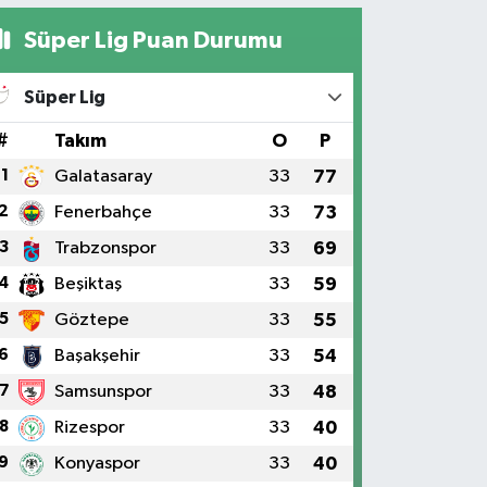
Süper Lig Puan Durumu
Süper Lig
#
Takım
O
P
1
Galatasaray
33
77
2
Fenerbahçe
33
73
3
Trabzonspor
33
69
4
Beşiktaş
33
59
5
Göztepe
33
55
6
Başakşehir
33
54
7
Samsunspor
33
48
8
Rizespor
33
40
9
Konyaspor
33
40