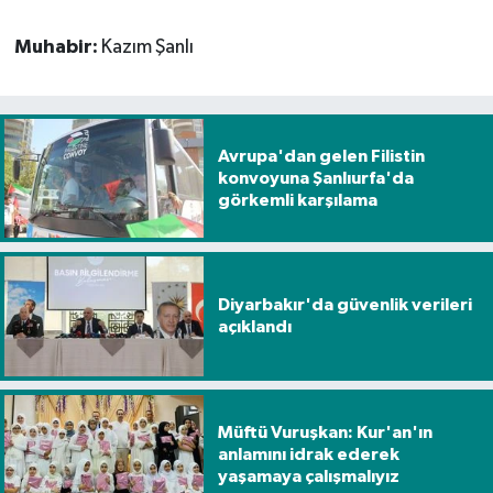
Muhabir:
Kazım Şanlı
Avrupa'dan gelen Filistin
konvoyuna Şanlıurfa'da
görkemli karşılama
Diyarbakır'da güvenlik verileri
açıklandı
Müftü Vuruşkan: Kur'an'ın
anlamını idrak ederek
yaşamaya çalışmalıyız