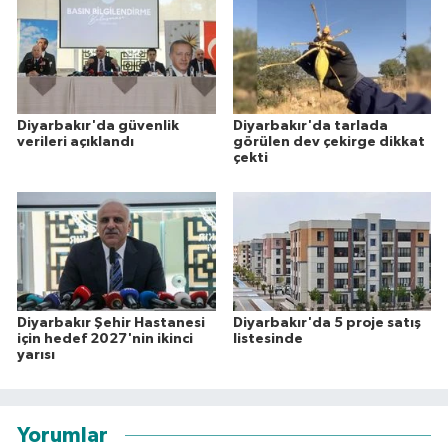
Diyarbakır'da güvenlik
Diyarbakır'da tarlada
verileri açıklandı
görülen dev çekirge dikkat
çekti
Diyarbakır Şehir Hastanesi
Diyarbakır'da 5 proje satış
için hedef 2027'nin ikinci
listesinde
yarısı
Yorumlar