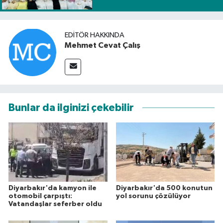
EDITÖR HAKKINDA
Mehmet Cevat Çalış
Bunlar da ilginizi çekebilir
Diyarbakır'da kamyon ile
Diyarbakır'da 500 konutun
otomobil çarpıştı:
yol sorunu çözülüyor
Vatandaşlar seferber oldu