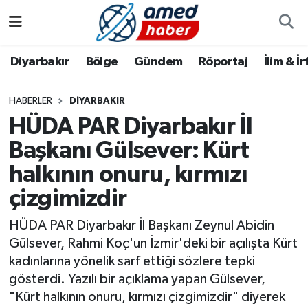
Diyarbakır
Diyarbakır
Diyarbakır Nöbetçi Eczaneler
Diyarbakır
Bölge
Gündem
Röportaj
İlim & İ
Bölge
Aile
Diyarbakır Hava Durumu
HABERLER
DIYARBAKIR
HÜDA PAR Diyarbakır İl
Röportaj
Asayiş
Diyarbakır Namaz Vakitleri
Başkanı Gülsever: Kürt
Foto Galeri
Bilim & Teknoloji
Diyarbakır Trafik Yoğunluk Haritası
halkının onuru, kırmızı
Yazarlar
Bölge
Süper Lig Puan Durumu ve Fikstür
çizgimizdir
HÜDA PAR Diyarbakır İl Başkanı Zeynul Abidin
Dünya
Tüm Manşetler
Gülsever, Rahmi Koç'un İzmir'deki bir açılışta Kürt
kadınlarına yönelik sarf ettiği sözlere tepki
Eğitim
Son Dakika Haberleri
gösterdi. Yazılı bir açıklama yapan Gülsever,
"Kürt halkının onuru, kırmızı çizgimizdir" diyerek
Ekonomi
Haber Arşivi