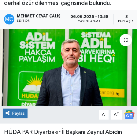
derhal özür dilenmesi çağrısında bulundu.
Genel
MEHMET CEVAT ÇALIŞ
06.06.2026 - 13:58
3
EDITÖR
YAYINLANMA
PAYLAŞIM
Güncel
Gündem
İlim & İrfan
Kültür & Sanat
KURDÎ
Sağlık
Paylaş
-
+
A
A
Sağlık & Yaşam
HÜDA PAR Diyarbakır İl Başkanı Zeynul Abidin
Siyaset