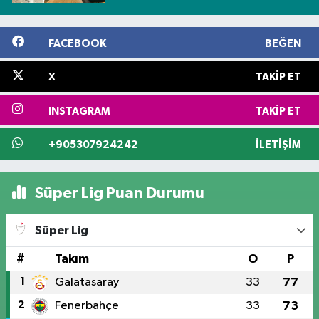
FACEBOOK
BEĞEN
X
TAKIP ET
INSTAGRAM
TAKIP ET
+905307924242
İLETIŞIM
Süper Lig Puan Durumu
Süper Lig
#
Takım
O
P
1
Galatasaray
33
77
2
Fenerbahçe
33
73