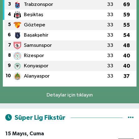
3
Trabzonspor
33
69
4
Beşiktaş
33
59
5
Göztepe
33
55
6
Başakşehir
33
54
7
Samsunspor
33
48
8
Rizespor
33
40
9
Konyaspor
33
40
10
Alanyaspor
33
37
Detaylar için tıklayın
Süper Lig Fikstür
15 Mayıs, Cuma