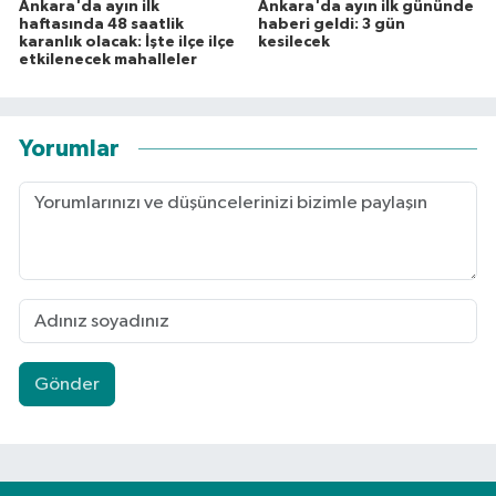
Ankara'da ayın ilk
Ankara'da ayın ilk gününde
haftasında 48 saatlik
haberi geldi: 3 gün
karanlık olacak: İşte ilçe ilçe
kesilecek
etkilenecek mahalleler
Yorumlar
Gönder