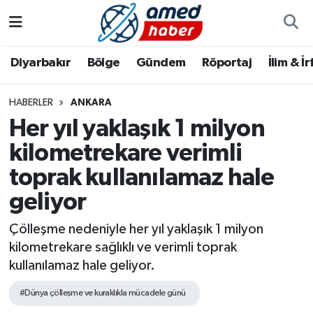
Diyarbakır
Diyarbakır
Diyarbakır Nöbetçi Eczaneler
Diyarbakır
Bölge
Gündem
Röportaj
İlim & İ
Bölge
Aile
Diyarbakır Hava Durumu
HABERLER
ANKARA
Her yıl yaklaşık 1 milyon
Röportaj
Asayiş
Diyarbakır Namaz Vakitleri
kilometrekare verimli
Foto Galeri
Bilim & Teknoloji
Diyarbakır Trafik Yoğunluk Haritası
toprak kullanılamaz hale
Yazarlar
Bölge
Süper Lig Puan Durumu ve Fikstür
geliyor
Çölleşme nedeniyle her yıl yaklaşık 1 milyon
Dünya
Tüm Manşetler
kilometrekare sağlıklı ve verimli toprak
kullanılamaz hale geliyor.
Eğitim
Son Dakika Haberleri
#Dünya çölleşme ve kuraklıkla mücadele günü
Ekonomi
Haber Arşivi