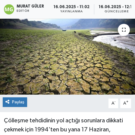
MURAT GÜLER
16.06.2025 - 11:02
16.06.2025 - 12:17
Genel
EDITÖR
YAYINLANMA
GÜNCELLEME
Güncel
Gündem
İlim & İrfan
Kültür & Sanat
KURDÎ
Paylaş
-
+
Sağlık
A
A
Sağlık & Yaşam
Çölleşme tehdidinin yol açtığı sorunlara dikkati
çekmek için 1994'ten bu yana 17 Haziran,
Siyaset