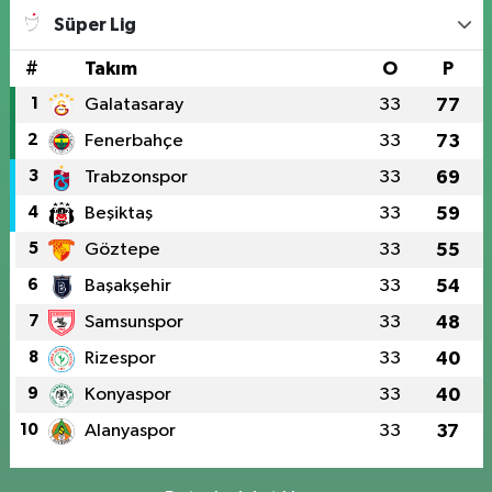
Süper Lig
#
Takım
O
P
1
Galatasaray
33
77
2
Fenerbahçe
33
73
3
Trabzonspor
33
69
4
Beşiktaş
33
59
5
Göztepe
33
55
6
Başakşehir
33
54
7
Samsunspor
33
48
8
Rizespor
33
40
9
Konyaspor
33
40
10
Alanyaspor
33
37