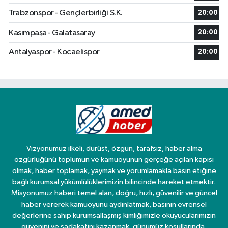
Trabzonspor - Gençlerbirliği S.K.
20:00
Kasımpaşa - Galatasaray
20:00
Antalyaspor - Kocaelispor
20:00
Vizyonumuz ilkeli, dürüst, özgün, tarafsız, haber alma
özgürlüğünü toplumun ve kamuoyunun gerçeğe açılan kapısı
olmak, haber toplamak, yaymak ve yorumlamakla basın etiğine
bağlı kurumsal yükümlülüklerimizin bilincinde hareket etmektir.
Misyonumuz haberi temel alan, doğru, hızlı, güvenilir ve güncel
haber vererek kamuoyunu aydınlatmak, basının evrensel
değerlerine sahip kurumsallaşmış kimliğimizle okuyucularımızın
güvenini ve sadakatini kazanmak, günümüz koşullarında,