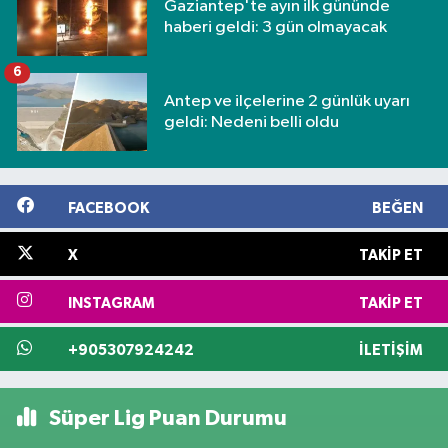
Gaziantep'te ayın ilk gününde
haberi geldi: 3 gün olmayacak
6
Antep ve ilçelerine 2 günlük uyarı
geldi: Nedeni belli oldu
FACEBOOK
BEĞEN
X
TAKIP ET
INSTAGRAM
TAKIP ET
+905307924242
İLETIŞIM
Süper Lig Puan Durumu