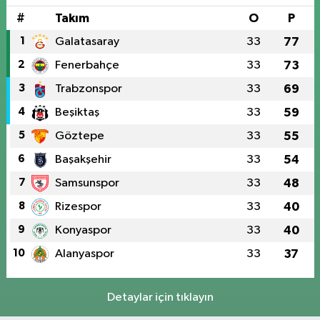
#
Takım
O
P
1
Galatasaray
33
77
2
Fenerbahçe
33
73
3
Trabzonspor
33
69
4
Beşiktaş
33
59
5
Göztepe
33
55
6
Başakşehir
33
54
7
Samsunspor
33
48
8
Rizespor
33
40
9
Konyaspor
33
40
10
Alanyaspor
33
37
Detaylar için tıklayın