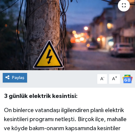
Genel
Güncel
Gündem
İlim & İrfan
Kültür & Sanat
Paylaş
-
+
A
A
KURDÎ
3 günlük elektrik kesintisi:
Sağlık
On binlerce vatandaşı ilgilendiren planlı elektrik
Sağlık & Yaşam
kesintileri programı netleşti. Birçok ilçe, mahalle
ve köyde bakım-onarım kapsamında kesintiler
Siyaset