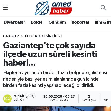
Diyarbakır
Diyarbakır
Diyarbakır Nöbetçi Eczaneler
Diyarbakır
Bölge
Gündem
Röportaj
İlim & İ
Bölge
Aile
Diyarbakır Hava Durumu
HABERLER
ELEKTRIK KESINTILERI
Gaziantep'te çok sayıda
Röportaj
Asayiş
Diyarbakır Namaz Vakitleri
ilçede uzun süreli kesinti
Foto Galeri
Bilim & Teknoloji
Diyarbakır Trafik Yoğunluk Haritası
haberi...
Yazarlar
Bölge
Süper Lig Puan Durumu ve Fikstür
Ekiplerin aynı anda birden fazla bölgede çalışması
nedeniyle bazı yerleşim alanlarında gün içinde
Dünya
Tüm Manşetler
birden fazla kesinti yaşanabileceği bildirildi.
Eğitim
Son Dakika Haberleri
MIKAIL ÇIFTÇI
20.05.2026 - 00:27
2
EDITÖR
YAYINLANMA
PAYLAŞIM
OKUN
Ekonomi
Haber Arşivi