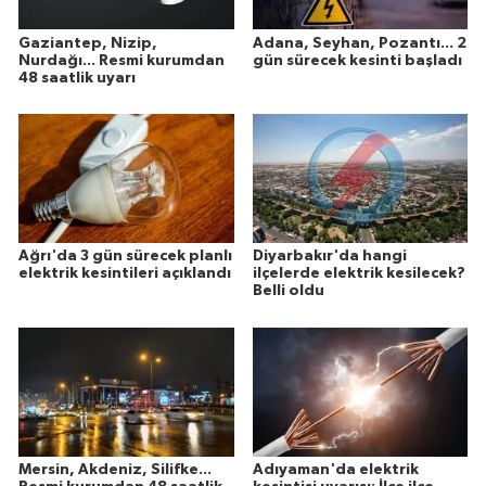
Gaziantep, Nizip,
Adana, Seyhan, Pozantı... 2
Nurdağı... Resmi kurumdan
gün sürecek kesinti başladı
48 saatlik uyarı
Ağrı'da 3 gün sürecek planlı
Diyarbakır'da hangi
elektrik kesintileri açıklandı
ilçelerde elektrik kesilecek?
Belli oldu
Mersin, Akdeniz, Silifke...
Adıyaman'da elektrik