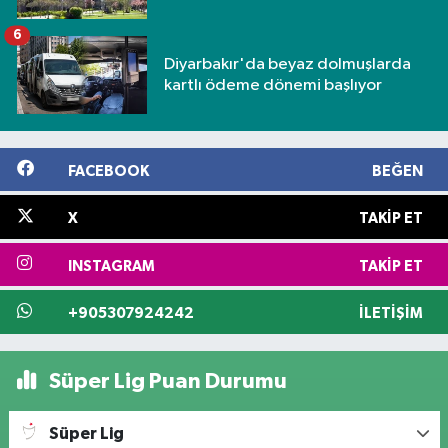
6
Diyarbakır'da beyaz dolmuşlarda
kartlı ödeme dönemi başlıyor
FACEBOOK
BEĞEN
X
TAKIP ET
INSTAGRAM
TAKIP ET
+905307924242
İLETIŞIM
Süper Lig Puan Durumu
Süper Lig