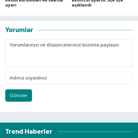
Resmi kurumdan 48 saatlik
kesintisi uyarısı: İlçe ilçe
uyarı
açıklandı
Yorumlar
Gönder
Trend Haberler