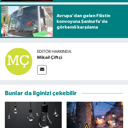
Avrupa'dan gelen Filistin
konvoyuna Şanlıurfa'da
görkemli karşılama
EDITÖR HAKKINDA
Mikail Çiftçi
Bunlar da ilginizi çekebilir