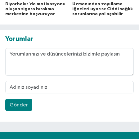
Diyarbakır'da motivasyonu
Uzmanından zayıflama
oluşan sigara bırakma
iğneleri uyarısı: Ciddi sağlık
merkezine başvuruyor
sorunlarına yol açabilir
Yorumlar
Gönder