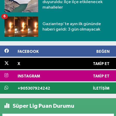
duyuruldu: İlçe ilçe etkilenecek
mahalleler
6
Gaziantep'te ayın ilk gününde
haberi geldi: 3 gün olmayacak
FACEBOOK
BEĞEN
X
TAKIP ET
INSTAGRAM
TAKIP ET
+905307924242
İLETIŞIM
Süper Lig Puan Durumu