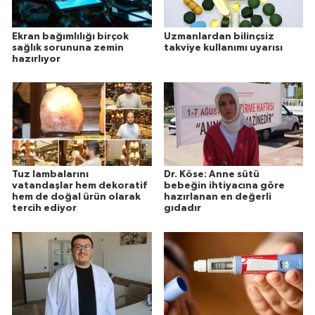
Ekran bağımlılığı birçok
Uzmanlardan bilinçsiz
sağlık sorununa zemin
takviye kullanımı uyarısı
hazırlıyor
Tuz lambalarını
Dr. Köse: Anne sütü
vatandaşlar hem dekoratif
bebeğin ihtiyacına göre
hem de doğal ürün olarak
hazırlanan en değerli
tercih ediyor
gıdadır