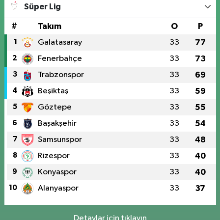
Süper Lig
#
Takım
O
P
1
Galatasaray
33
77
2
Fenerbahçe
33
73
3
Trabzonspor
33
69
4
Beşiktaş
33
59
5
Göztepe
33
55
6
Başakşehir
33
54
7
Samsunspor
33
48
8
Rizespor
33
40
9
Konyaspor
33
40
10
Alanyaspor
33
37
Detaylar için tıklayın