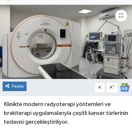
Genel
Güncel
Gündem
İlim & İrfan
Kültür & Sanat
KURDÎ
Paylaş
-
+
A
A
Sağlık
Klinikte modern radyoterapi yöntemleri ve
brakiterapi uygulamalarıyla çeşitli kanser türlerinin
Sağlık & Yaşam
tedavisi gerçekleştiriliyor.
Siyaset