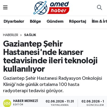
Diyarbakır
Diyarbakır
Diyarbakır Nöbetçi Eczaneler
Diyarbakır
Bölge
Gündem
Röportaj
İlim & İ
Bölge
Aile
Diyarbakır Hava Durumu
HABERLER
SAĞLIK
Gaziantep Şehir
Röportaj
Asayiş
Diyarbakır Namaz Vakitleri
Hastanesi'nde kanser
Foto Galeri
Bilim & Teknoloji
Diyarbakır Trafik Yoğunluk Haritası
tedavisinde ileri teknoloji
Yazarlar
Bölge
Süper Lig Puan Durumu ve Fikstür
kullanılıyor
Gaziantep Şehir Hastanesi Radyasyon Onkolojisi
Dünya
Tüm Manşetler
Kliniği'nde günlük ortalama 100 hasta
radyoterapi tedavisi görüyor.
Eğitim
Son Dakika Haberleri
HABER MERKEZI
02.06.2026 - 11:31
02.06.2026 - 15
Ekonomi
Haber Arşivi
EDITÖR
YAYINLANMA
GÜNCELLEME