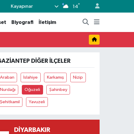
°
Kayapınar
14
set
Biyografi
İletişim
GAZIANTEP DIĞER İLÇELER
Araban
İslahiye
Karkamış
Nizip
Nurdağı
Oğuzeli
Şahinbey
Şehitkamil
Yavuzeli
DIYARBAKIR