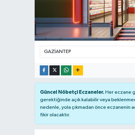
Genel
Güncel
Gündem
İlim & İrfan
Kültür & Sanat
KURDÎ
Güncel Nöbetçi Eczaneler.
Her eczane ge
gerektiğinde açık kalabilir veya beklenme
Sağlık
nedenle, yola çıkmadan önce eczanenin açık
fikir olacaktır.
Sağlık & Yaşam
Siyaset