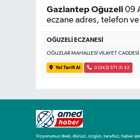
Gaziantep Oğuzeli
09 A
Spor
eczane adres, telefon ve
Yaşam
OĞUZELİ ECZANESİ
OĞUZLAR MAHALLESİ VİLAYET CADDESİ NO
Yol Tarifi Al
0 (342) 571 31 43
Vizyonumuz ilkeli, dürüst, özgün, tarafsız, haber al