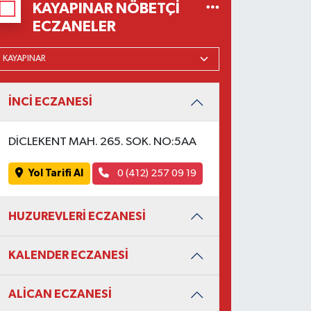
KAYAPINAR NÖBETÇI
ECZANELER
İNCİ ECZANESİ
DİCLEKENT MAH. 265. SOK. NO:5AA
Yol Tarifi Al
0 (412) 257 09 19
HUZUREVLERİ ECZANESİ
KALENDER ECZANESİ
ALİCAN ECZANESİ