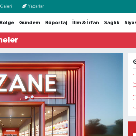
Galeri
Yazarlar
Bölge
Gündem
Röportaj
İlim & İrfan
Sağlık
Siya
neler