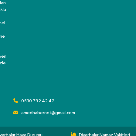
lan
kla
mel
ine
eyen
zle
0530 792 42 42
amedhabernet@gmail.com
yarbakır Hava Durumu
Diyarbakır Namaz Vakitleri