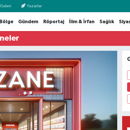
Galeri
Yazarlar
Bölge
Gündem
Röportaj
İlim & İrfan
Sağlık
Siya
neler