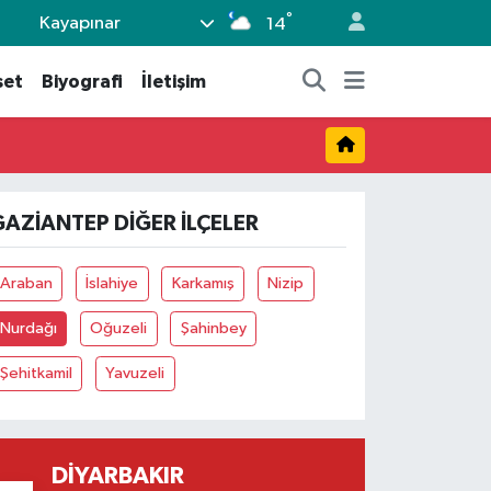
°
Kayapınar
14
set
Biyografi
İletişim
GAZIANTEP DIĞER İLÇELER
Araban
İslahiye
Karkamış
Nizip
Nurdağı
Oğuzeli
Şahinbey
Şehitkamil
Yavuzeli
DIYARBAKIR