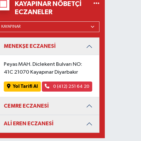
KAYAPINAR NÖBETÇI
ECZANELER
MENEKŞE ECZANESİ
Peyas MAH. Diclekent Bulvarı NO:
41C 21070 Kayapınar Diyarbakır
Yol Tarifi Al
0 (412) 251 64 20
CEMRE ECZANESİ
ALİ EREN ECZANESİ