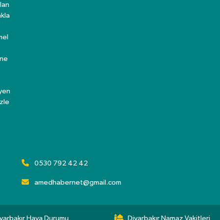
lan
kla
mel
ine
eyen
zle
0530 792 42 42
amedhabernet@gmail.com
yarbakır Hava Durumu
Diyarbakır Namaz Vakitleri