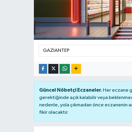
Genel
Güncel
Gündem
İlim & İrfan
Kültür & Sanat
KURDÎ
Güncel Nöbetçi Eczaneler.
Her eczane ge
gerektiğinde açık kalabilir veya beklenme
Sağlık
nedenle, yola çıkmadan önce eczanenin açık
fikir olacaktır.
Sağlık & Yaşam
Siyaset