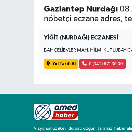
Gaziantep Nurdağı
08 
Spor
nöbetçi eczane adres, te
Yaşam
YİĞİT (NURDAĞI) ECZANESİ
BAHÇELİEVLER MAH. HİLMİ KUTLUBAY C
Yol Tarifi Al
0 (342) 671 30 00
Vizyonumuz ilkeli, dürüst, özgün, tarafsız, haber al