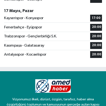
17 Mayıs, Pazar
Kayserispor - Konyaspor
17:00
Fenerbahçe - Eyüpspor
20:00
Trabzonspor - Gençlerbirliği S.K.
20:00
Kasımpaşa - Galatasaray
20:00
Antalyaspor - Kocaelispor
20:00
Vizyonumuz ilkeli, dürüst, özgün, tarafsız, haber alma
özgürlüğünü toplumun ve kamuoyunun gerçeğe açılan kapısı