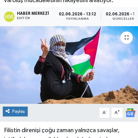
varoluş mücadelesinin hikâyesini anlatıyor.
Genel
HABER MERKEZI
02.06.2026 - 13:12
02.06.2026 - 14
EDITÖR
YAYINLANMA
GÜNCELLEME
Güncel
Gündem
İlim & İrfan
Kültür & Sanat
KURDÎ
Sağlık
Paylaş
-
+
A
A
Sağlık & Yaşam
Filistin direnişi çoğu zaman yalnızca savaşlar,
Siyaset