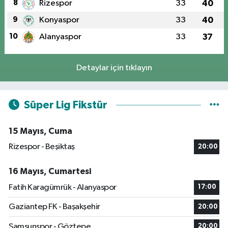
8
Rizespor
33
40
9
Konyaspor
33
40
10
Alanyaspor
33
37
Detaylar için tıklayın
Süper Lig Fikstür
15 Mayıs, Cuma
Rizespor - Beşiktaş
20:00
16 Mayıs, Cumartesi
Fatih Karagümrük - Alanyaspor
17:00
Gaziantep FK - Başakşehir
20:00
Samsunspor - Göztepe
20:00