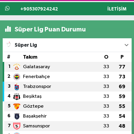
+905307924242
İLETIŞIM
Süper Lig Puan Durumu
Süper Lig
#
Takım
O
P
1
Galatasaray
33
77
2
Fenerbahçe
33
73
3
Trabzonspor
33
69
4
Beşiktaş
33
59
5
Göztepe
33
55
6
Başakşehir
33
54
7
Samsunspor
33
48