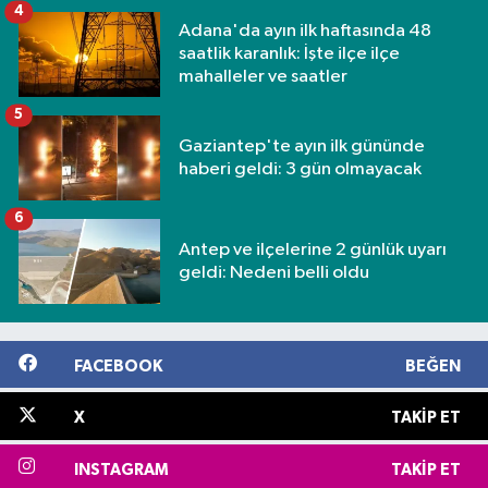
4
Adana'da ayın ilk haftasında 48
saatlik karanlık: İşte ilçe ilçe
mahalleler ve saatler
5
Gaziantep'te ayın ilk gününde
haberi geldi: 3 gün olmayacak
6
Antep ve ilçelerine 2 günlük uyarı
geldi: Nedeni belli oldu
FACEBOOK
BEĞEN
X
TAKIP ET
INSTAGRAM
TAKIP ET