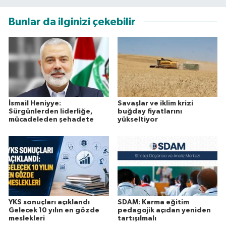
Bunlar da ilginizi çekebilir
İsmail Heniyye:
Savaşlar ve iklim krizi
Sürgünlerden liderliğe,
buğday fiyatlarını
mücadeleden şehadete
yükseltiyor
YKS sonuçları açıklandı
SDAM: Karma eğitim
Gelecek 10 yılın en gözde
pedagojik açıdan yeniden
meslekleri
tartışılmalı