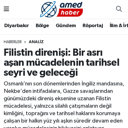
Diyarbakır
Diyarbakır
Diyarbakır Nöbetçi Eczaneler
Diyarbakır
Bölge
Gündem
Röportaj
İlim & İ
Bölge
Aile
Diyarbakır Hava Durumu
HABERLER
ANALIZ
Filistin direnişi: Bir asrı
Röportaj
Asayiş
Diyarbakır Namaz Vakitleri
aşan mücadelenin tarihsel
Foto Galeri
Bilim & Teknoloji
Diyarbakır Trafik Yoğunluk Haritası
seyri ve geleceği
Yazarlar
Bölge
Süper Lig Puan Durumu ve Fikstür
Osmanlı'nın son dönemlerinden İngiliz mandasına,
Nekbe'den intifadalara, Gazze savaşlarından
Dünya
Tüm Manşetler
günümüzdeki direniş eksenine uzanan Filistin
mücadelesi, yalnızca silahlı çatışmaların değil
Eğitim
Son Dakika Haberleri
kimliğini, toprağını ve tarihsel haklarını korumaya
çalışan bir halkın yüz yılı aşkın süredir devam eden
Ekonomi
Haber Arşivi