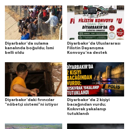
Diyarbakır'da sulama
Diyarbakır'da Uluslararası
kanalında boğuldu; İsmi
Filistin Dayanışma
belli oldu
Konvoyu'na destek
Diyarbakır'daki fırıncılar
Diyarbakır'da 2 kişiyi
"nöbetçi sistemi"ni istiyor
bacağından vurdu;
Kıskıvrak yakalanıp
tutuklandı