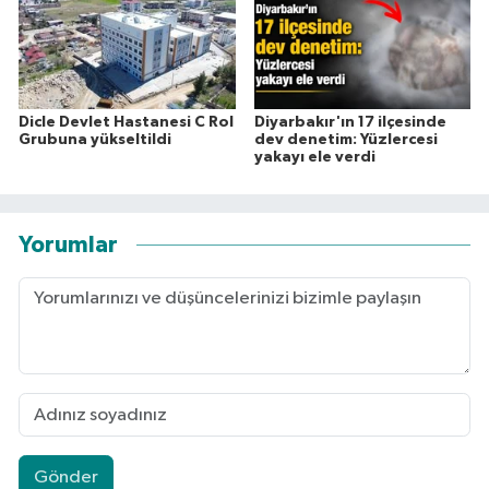
Dicle Devlet Hastanesi C Rol
Diyarbakır'ın 17 ilçesinde
Grubuna yükseltildi
dev denetim: Yüzlercesi
yakayı ele verdi
Yorumlar
Gönder