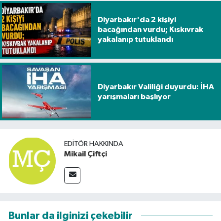
Diyarbakır'da 2 kişiyi
bacağından vurdu; Kıskıvrak
yakalanıp tutuklandı
Diyarbakır Valiliği duyurdu: İHA
yarışmaları başlıyor
EDITÖR HAKKINDA
Mikail Çiftçi
Bunlar da ilginizi çekebilir