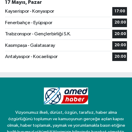
17 Mayıs, Pazar
Kayserispor - Konyaspor
17:00
Fenerbahçe - Eyüpspor
20:00
Trabzonspor - Gençlerbirliği S.K.
20:00
Kasımpaşa - Galatasaray
20:00
Antalyaspor - Kocaelispor
20:00
Vizyonumuz ilkeli, dürüst, özgün, tarafsız, haber alma
özgürlüğünü toplumun ve kamuoyunun gerçeğe açılan kapısı
olmak, haber toplamak, yaymak ve yorumlamakla basın etiğine
bağlı kurumsal yükümlülüklerimizin bilincinde hareket etmektir.