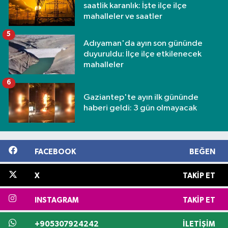
saatlik karanlık: İşte ilçe ilçe
mahalleler ve saatler
5
Adıyaman'da ayın son gününde
duyuruldu: İlçe ilçe etkilenecek
mahalleler
6
Gaziantep'te ayın ilk gününde
haberi geldi: 3 gün olmayacak
FACEBOOK
BEĞEN
X
TAKIP ET
INSTAGRAM
TAKIP ET
+905307924242
İLETIŞIM