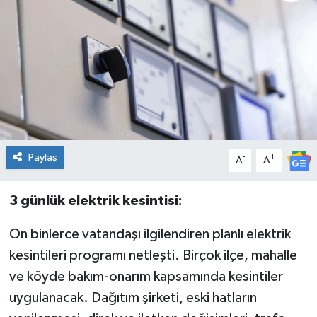
Genel
Güncel
Gündem
İlim & İrfan
Paylaş
-
+
A
A
Kültür & Sanat
3 günlük elektrik kesintisi:
KURDÎ
On binlerce vatandaşı ilgilendiren planlı elektrik
Sağlık
kesintileri programı netleşti. Birçok ilçe, mahalle
ve köyde bakım-onarım kapsamında kesintiler
Sağlık & Yaşam
uygulanacak. Dağıtım şirketi, eski hatların
Siyaset