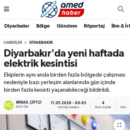
Diyarbakır
Diyarbakır
Diyarbakır Nöbetçi Eczaneler
Diyarbakır
Bölge
Gündem
Röportaj
İlim & İ
Bölge
Aile
Diyarbakır Hava Durumu
HABERLER
DIYARBAKIR
Diyarbakır'da yeni haftada
Röportaj
Asayiş
Diyarbakır Namaz Vakitleri
elektrik kesintisi
Foto Galeri
Bilim & Teknoloji
Diyarbakır Trafik Yoğunluk Haritası
Ekiplerin aynı anda birden fazla bölgede çalışması
Yazarlar
Bölge
Süper Lig Puan Durumu ve Fikstür
nedeniyle bazı yerleşim alanlarında gün içinde
birden fazla kesinti yaşanabileceği bildirildi.
Dünya
Tüm Manşetler
MIKAIL ÇIFTÇI
11.05.2026 - 00:03
4
EDITÖR
YAYINLANMA
PAYLAŞIM
OKUN
Eğitim
Son Dakika Haberleri
Ekonomi
Haber Arşivi