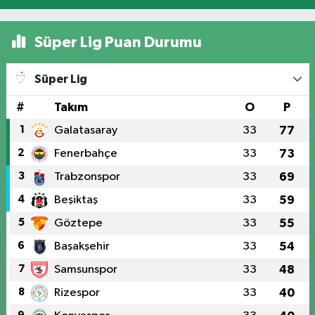
Süper Lig Puan Durumu
Süper Lig
#
Takım
O
P
1
Galatasaray
33
77
2
Fenerbahçe
33
73
3
Trabzonspor
33
69
4
Beşiktaş
33
59
5
Göztepe
33
55
6
Başakşehir
33
54
7
Samsunspor
33
48
8
Rizespor
33
40