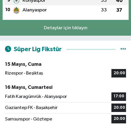
9
Konyaspor
33
40
10
Alanyaspor
33
37
Detaylar için tıklayın
Süper Lig Fikstür
15 Mayıs, Cuma
Rizespor - Beşiktaş
20:00
16 Mayıs, Cumartesi
Fatih Karagümrük - Alanyaspor
17:00
Gaziantep FK - Başakşehir
20:00
Samsunspor - Göztepe
20:00