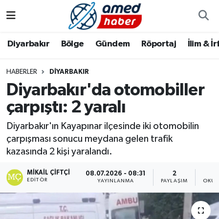
Diyarbakır
Diyarbakır
Diyarbakır Nöbetçi Eczaneler
Diyarbakır
Bölge
Gündem
Röportaj
İlim & İ
Bölge
Aile
Diyarbakır Hava Durumu
HABERLER
DIYARBAKIR
Diyarbakır'da otomobiller
Röportaj
Asayiş
Diyarbakır Namaz Vakitleri
çarpıştı: 2 yaralı
Foto Galeri
Bilim & Teknoloji
Diyarbakır Trafik Yoğunluk Haritası
Diyarbakır'ın Kayapınar ilçesinde iki otomobilin
Yazarlar
Bölge
Süper Lig Puan Durumu ve Fikstür
çarpışması sonucu meydana gelen trafik
kazasında 2 kişi yaralandı.
Dünya
Tüm Manşetler
MIKAIL ÇIFTÇI
08.07.2026 - 08:31
2
EDITÖR
YAYINLANMA
PAYLAŞIM
OKUN
Eğitim
Son Dakika Haberleri
Ekonomi
Haber Arşivi