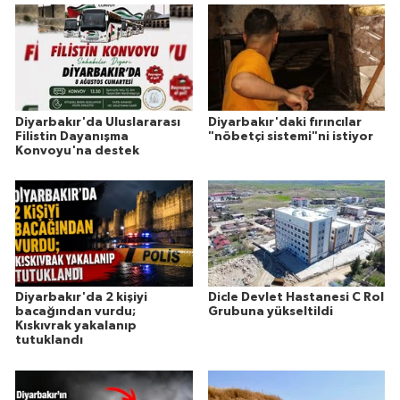
Diyarbakır'da Uluslararası
Diyarbakır'daki fırıncılar
Filistin Dayanışma
"nöbetçi sistemi"ni istiyor
Konvoyu'na destek
Diyarbakır'da 2 kişiyi
Dicle Devlet Hastanesi C Rol
bacağından vurdu;
Grubuna yükseltildi
Kıskıvrak yakalanıp
tutuklandı