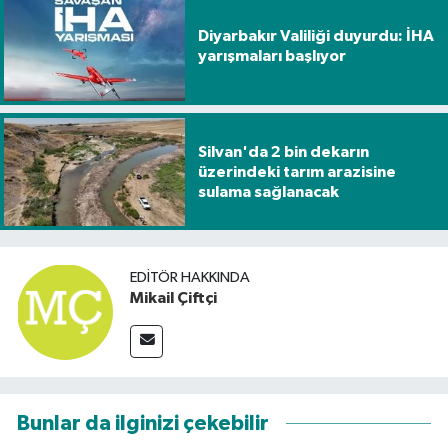
Diyarbakır Valiliği duyurdu: İHA
yarışmaları başlıyor
Silvan'da 2 bin dekarın
üzerindeki tarım arazisine
sulama sağlanacak
EDITÖR HAKKINDA
Mikail Çiftçi
Bunlar da ilginizi çekebilir