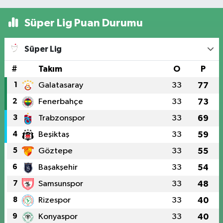
Süper Lig Puan Durumu
Süper Lig
#
Takım
O
P
1
Galatasaray
33
77
2
Fenerbahçe
33
73
3
Trabzonspor
33
69
4
Beşiktaş
33
59
5
Göztepe
33
55
6
Başakşehir
33
54
7
Samsunspor
33
48
8
Rizespor
33
40
9
Konyaspor
33
40