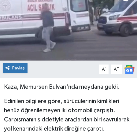
Genel
Güncel
Gündem
İlim & İrfan
Paylaş
-
+
A
A
Kültür & Sanat
Kaza, Memursen Bulvarı'nda meydana geldi.
KURDÎ
Edinilen bilgilere göre, sürücülerinin kimlikleri
Sağlık
henüz öğrenilemeyen iki otomobil çarpıştı.
Çarpışmanın şiddetiyle araçlardan biri savrularak
Sağlık & Yaşam
yol kenarındaki elektrik direğine çarptı.
Siyaset