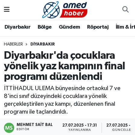
Diyarbakır
Diyarbakır
Diyarbakır Nöbetçi Eczaneler
Diyarbakır
Bölge
Gündem
Röportaj
İlim & İ
Bölge
Aile
Diyarbakır Hava Durumu
HABERLER
DIYARBAKIR
Diyarbakır'da çocuklara
Röportaj
Asayiş
Diyarbakır Namaz Vakitleri
yönelik yaz kampının final
Foto Galeri
Bilim & Teknoloji
Diyarbakır Trafik Yoğunluk Haritası
programı düzenlendi
Yazarlar
Bölge
Süper Lig Puan Durumu ve Fikstür
İTTİHADUL ULEMA bünyesinde ortaokul 7 ve
8'inci sınıf düzeyindeki çocuklara yönelik
Dünya
Tüm Manşetler
gerçekleştirilen yaz kampı, düzenlenen final
programı ile taçlandırıldı.
Eğitim
Son Dakika Haberleri
MEHMET SAIT BAL
27.07.2025 - 17:31
27.07.2025 - 1
EDITÖR
Ekonomi
Haber Arşivi
YAYINLANMA
GÜNCELLEM