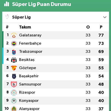
Süper Lig Puan Durumu
Süper Lig
#
Takım
O
P
1
Galatasaray
33
77
2
Fenerbahçe
33
73
3
Trabzonspor
33
69
4
Beşiktaş
33
59
5
Göztepe
33
55
6
Başakşehir
33
54
7
Samsunspor
33
48
8
Rizespor
33
40
9
Konyaspor
33
40
10
Alanyaspor
33
37