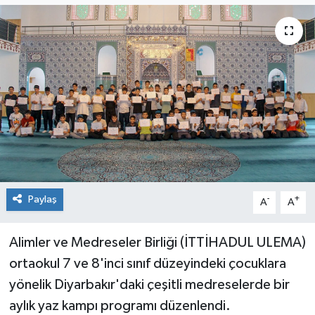
Genel
Güncel
Gündem
İlim & İrfan
Kültür & Sanat
Paylaş
-
+
A
A
KURDÎ
Sağlık
Alimler ve Medreseler Birliği (İTTİHADUL ULEMA)
ortaokul 7 ve 8'inci sınıf düzeyindeki çocuklara
Sağlık & Yaşam
yönelik Diyarbakır'daki çeşitli medreselerde bir
aylık yaz kampı programı düzenlendi.
Siyaset