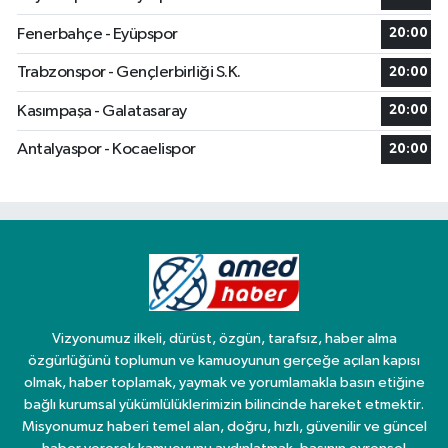
Fenerbahçe - Eyüpspor
20:00
Trabzonspor - Gençlerbirliği S.K.
20:00
Kasımpaşa - Galatasaray
20:00
Antalyaspor - Kocaelispor
20:00
Vizyonumuz ilkeli, dürüst, özgün, tarafsız, haber alma
özgürlüğünü toplumun ve kamuoyunun gerçeğe açılan kapısı
olmak, haber toplamak, yaymak ve yorumlamakla basın etiğine
bağlı kurumsal yükümlülüklerimizin bilincinde hareket etmektir.
Misyonumuz haberi temel alan, doğru, hızlı, güvenilir ve güncel