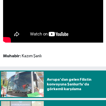
Muhabir:
Kazım Şanlı
Avrupa'dan gelen Filistin
konvoyuna Şanlıurfa'da
görkemli karşılama