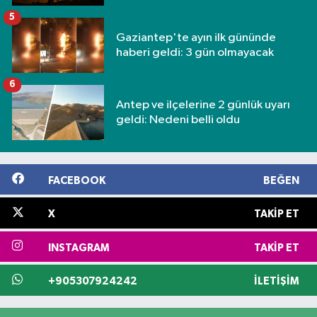
5
Gaziantep'te ayın ilk gününde
haberi geldi: 3 gün olmayacak
6
Antep ve ilçelerine 2 günlük uyarı
geldi: Nedeni belli oldu
FACEBOOK
BEĞEN
X
TAKIP ET
INSTAGRAM
TAKIP ET
+905307924242
İLETIŞIM