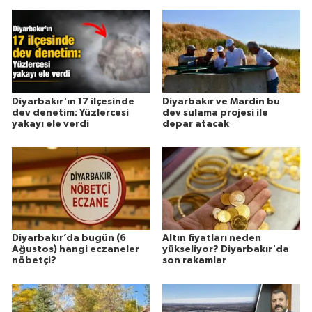
Diyarbakır'ın 17 ilçesinde
Diyarbakır ve Mardin bu
dev denetim: Yüzlercesi
dev sulama projesi ile
yakayı ele verdi
depar atacak
Diyarbakır’da bugün (6
Altın fiyatları neden
Ağustos) hangi eczaneler
yükseliyor? Diyarbakır'da
nöbetçi?
son rakamlar