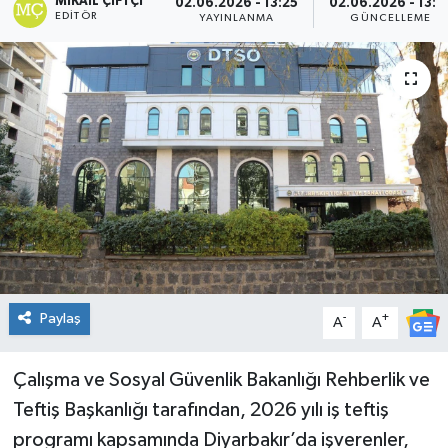
MIKAIL ÇIFTÇI
02.06.2026 - 13:25
02.06.2026 - 13:2
EDITÖR
YAYINLANMA
GÜNCELLEME
Genel
Güncel
Gündem
İlim & İrfan
Kültür & Sanat
KURDÎ
Paylaş
-
+
A
A
Sağlık
Çalışma ve Sosyal Güvenlik Bakanlığı Rehberlik ve
Sağlık & Yaşam
Teftiş Başkanlığı tarafından, 2026 yılı iş teftiş
programı kapsamında Diyarbakır’da işverenler,
Siyaset