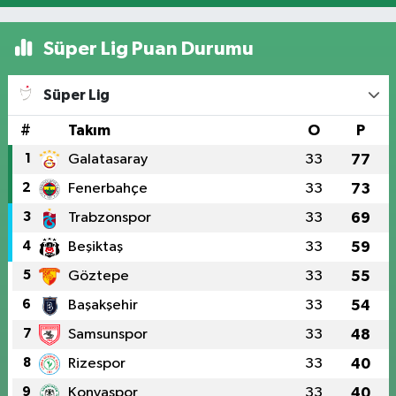
Süper Lig Puan Durumu
Süper Lig
#
Takım
O
P
1
Galatasaray
33
77
2
Fenerbahçe
33
73
3
Trabzonspor
33
69
4
Beşiktaş
33
59
5
Göztepe
33
55
6
Başakşehir
33
54
7
Samsunspor
33
48
8
Rizespor
33
40
9
Konyaspor
33
40