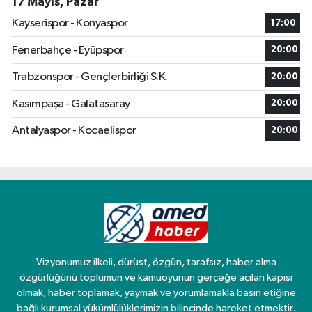
17 Mayıs, Pazar
Kayserispor - Konyaspor
17:00
Fenerbahçe - Eyüpspor
20:00
Trabzonspor - Gençlerbirliği S.K.
20:00
Kasımpaşa - Galatasaray
20:00
Antalyaspor - Kocaelispor
20:00
Vizyonumuz ilkeli, dürüst, özgün, tarafsız, haber alma
özgürlüğünü toplumun ve kamuoyunun gerçeğe açılan kapısı
olmak, haber toplamak, yaymak ve yorumlamakla basın etiğine
bağlı kurumsal yükümlülüklerimizin bilincinde hareket etmektir.