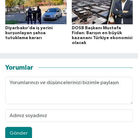
Diyarbakır’da iş yerini
DOSB Başkanı Mustafa
kurşunlayan şahsa
Fidan: Barışın en büyük
tutuklama kararı
kazananı Türkiye ekonomisi
olacak
Yorumlar
Gönder