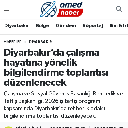
Diyarbakır
Diyarbakır
Diyarbakır Nöbetçi Eczaneler
Diyarbakır
Bölge
Gündem
Röportaj
İlim & İ
Bölge
Aile
Diyarbakır Hava Durumu
HABERLER
DIYARBAKIR
Diyarbakır’da çalışma
Röportaj
Asayiş
Diyarbakır Namaz Vakitleri
hayatına yönelik
Foto Galeri
Bilim & Teknoloji
Diyarbakır Trafik Yoğunluk Haritası
bilgilendirme toplantısı
Yazarlar
Bölge
Süper Lig Puan Durumu ve Fikstür
düzenlenecek
Çalışma ve Sosyal Güvenlik Bakanlığı Rehberlik ve
Dünya
Tüm Manşetler
Teftiş Başkanlığı, 2026 iş teftiş programı
kapsamında Diyarbakır’da rehberlik odaklı
Eğitim
Son Dakika Haberleri
bilgilendirme toplantısı düzenleyecek.
Ekonomi
Haber Arşivi