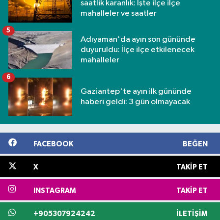
saatlik karanlık: İşte ilçe ilçe
mahalleler ve saatler
5
Adıyaman'da ayın son gününde
duyuruldu: İlçe ilçe etkilenecek
mahalleler
6
Gaziantep'te ayın ilk gününde
haberi geldi: 3 gün olmayacak
FACEBOOK
BEĞEN
X
TAKIP ET
INSTAGRAM
TAKIP ET
+905307924242
İLETIŞIM