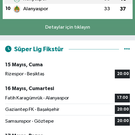
10
Alanyaspor
33
37
Detaylar için tıklayın
Süper Lig Fikstür
15 Mayıs, Cuma
Rizespor - Beşiktaş
20:00
16 Mayıs, Cumartesi
Fatih Karagümrük - Alanyaspor
17:00
Gaziantep FK - Başakşehir
20:00
Samsunspor - Göztepe
20:00