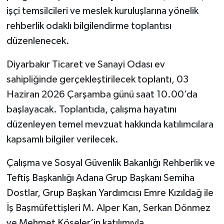
işçi temsilcileri ve meslek kuruluşlarına yönelik
Spor
rehberlik odaklı bilgilendirme toplantısı
düzenlenecek.
Yaşam
Diyarbakır Ticaret ve Sanayi Odası ev
sahipliğinde gerçekleştirilecek toplantı, 03
Haziran 2026 Çarşamba günü saat 10.00’da
başlayacak. Toplantıda, çalışma hayatını
düzenleyen temel mevzuat hakkında katılımcılara
kapsamlı bilgiler verilecek.
Çalışma ve Sosyal Güvenlik Bakanlığı Rehberlik ve
Teftiş Başkanlığı Adana Grup Başkanı Semiha
Dostlar, Grup Başkan Yardımcısı Emre Kızıldağ ile
İş Başmüfettişleri M. Alper Kan, Serkan Dönmez
ve Mehmet Köseler’in katılımıyla