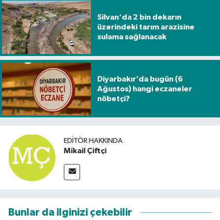
Silvan'da 2 bin dekarın
üzerindeki tarım arazisine
sulama sağlanacak
Diyarbakır’da bugün (6
Ağustos) hangi eczaneler
nöbetçi?
EDITÖR HAKKINDA
Mikail Çiftçi
Bunlar da ilginizi çekebilir