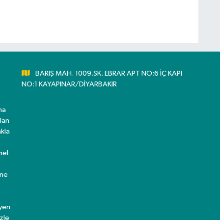
BARIŞ MAH. 1009.SK. EBRAR APT NO:6 İÇ KAPI
NO:1 KAYAPINAR/DİYARBAKIR
ma
lan
kla
mel
ine
eyen
zle