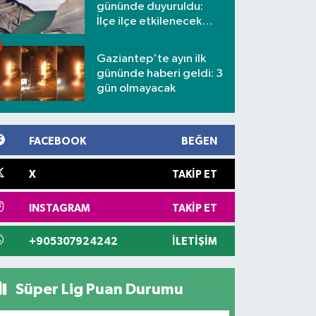
gününde duyuruldu:
İlçe ilçe etkilenecek
mahalleler
Gaziantep'te ayın ilk
gününde haberi geldi: 3
gün olmayacak
FACEBOOK
BEĞEN
X
TAKIP ET
INSTAGRAM
TAKIP ET
+905307924242
İLETIŞIM
Süper Lig Puan Durumu