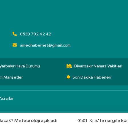
0530 792 42 42
amedhabernet@gmail.com
yarbakır Hava Durumu
Diyarbakır Namaz Vakitleri
m Manşetler
Son Dakika Haberleri
Yazarlar
lacak? Meteoroloji açıkladı
Kilis'te nargile kö
01:01