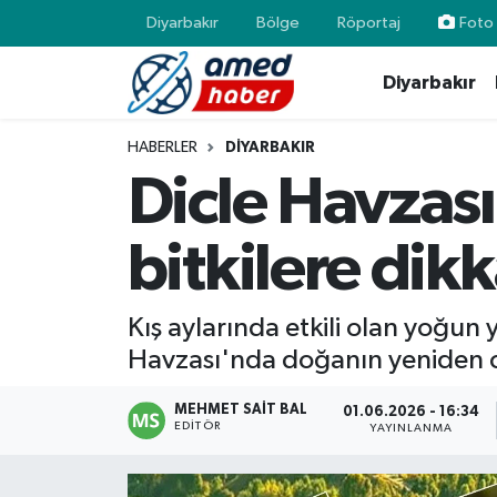
Diyarbakır
Bölge
Röportaj
Foto 
Diyarbakır
Diyarbakır
Diyarbakır
Diyarbakır Nöbetçi Eczaneler
Bölge
Aile
Diyarbakır Hava Durumu
HABERLER
DIYARBAKIR
Dicle Havzası
Röportaj
Asayiş
Diyarbakır Namaz Vakitleri
bitkilere dikk
Foto Galeri
Bilim & Teknoloji
Diyarbakır Trafik Yoğunluk Haritası
Yazarlar
Bölge
Süper Lig Puan Durumu ve Fikstür
Kış aylarında etkili olan yoğun
Havzası'nda doğanın yeniden c
Dünya
Tüm Manşetler
MEHMET SAIT BAL
01.06.2026 - 16:34
Eğitim
Son Dakika Haberleri
EDITÖR
YAYINLANMA
Ekonomi
Haber Arşivi