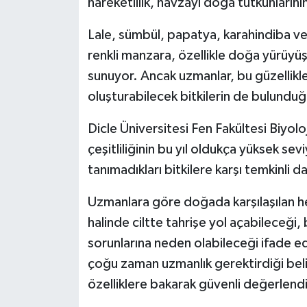
hareketlilik, havzayı doğa tutkunlarının
Spor
Lale, sümbül, papatya, karahindiba ve ç
renkli manzara, özellikle doğa yürüyü
Yaşam
sunuyor. Ancak uzmanlar, bu güzellikler
oluşturabilecek bitkilerin de bulunduğ
Dicle Üniversitesi Fen Fakültesi Biyol
çeşitliliğinin bu yıl oldukça yüksek sev
tanımadıkları bitkilere karşı temkinli 
Uzmanlara göre doğada karşılaşılan her
halinde ciltte tahrişe yol açabileceği, 
sorunlarına neden olabileceği ifade edil
çoğu zaman uzmanlık gerektirdiği belir
özelliklere bakarak güvenli değerlen