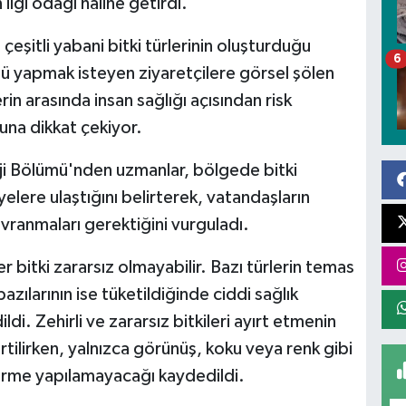
 ilgi odağı haline getirdi.
eşitli yabani bitki türlerinin oluşturduğu
6
şü yapmak isteyen ziyaretçilere görsel şölen
in arasında insan sağlığı açısından risk
una dikkat çekiyor.
oji Bölümü'nden uzmanlar, bölgede bitki
iyelere ulaştığını belirterek, vatandaşların
davranmaları gerektiğini vurguladı.
 bitki zararsız olmayabilir. Bazı türlerin temas
bazılarının ise tüketildiğinde ciddi sağlık
di. Zehirli ve zararsız bitkileri ayırt etmenin
tilirken, yalnızca görünüş, koku veya renk gibi
dirme yapılamayacağı kaydedildi.