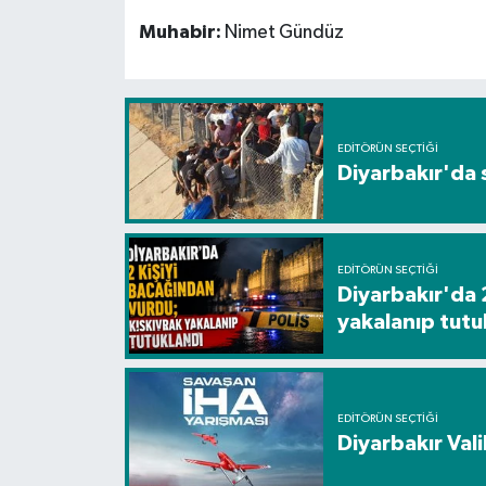
Muhabir:
Nimet Gündüz
EDITÖRÜN SEÇTIĞI
Diyarbakır'da 
EDITÖRÜN SEÇTIĞI
Diyarbakır'da 
yakalanıp tutu
EDITÖRÜN SEÇTIĞI
Diyarbakır Vali