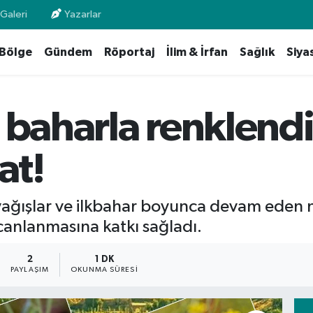
Galeri
Yazarlar
Bölge
Gündem
Röportaj
İlim & İrfan
Sağlık
Siya
 baharla renklendi:
at!
 yağışlar ve ilkbahar boyunca devam eden n
anlanmasına katkı sağladı.
2
1 DK
PAYLAŞIM
OKUNMA SÜRESI