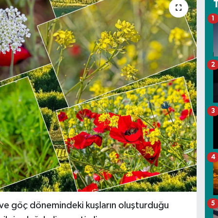
1
2
3
4
5
 ve göç dönemindeki kuşların oluşturduğu