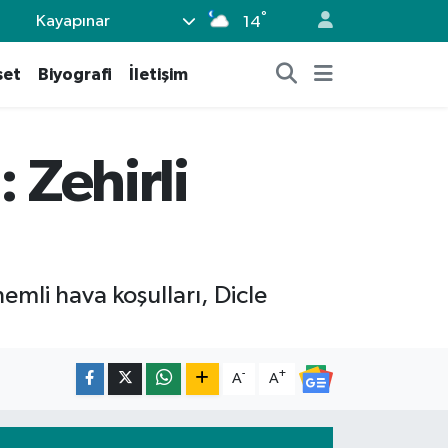
°
Kayapınar
14
set
Biyografi
İletişim
 Zehirli
emli hava koşulları, Dicle
-
+
A
A