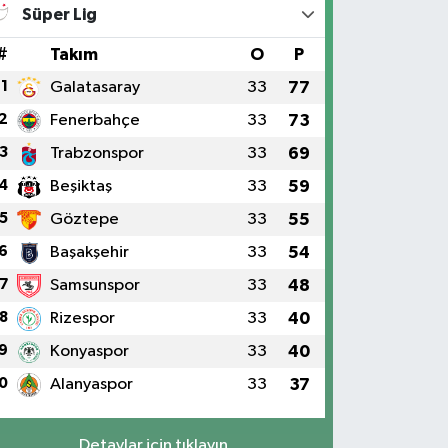
Süper Lig
#
Takım
O
P
1
Galatasaray
33
77
2
Fenerbahçe
33
73
3
Trabzonspor
33
69
4
Beşiktaş
33
59
5
Göztepe
33
55
6
Başakşehir
33
54
7
Samsunspor
33
48
8
Rizespor
33
40
9
Konyaspor
33
40
0
Alanyaspor
33
37
Detaylar için tıklayın