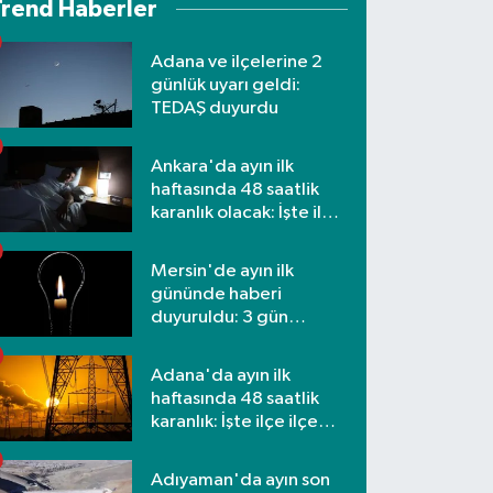
Trend Haberler
Adana ve ilçelerine 2
günlük uyarı geldi:
TEDAŞ duyurdu
Ankara'da ayın ilk
haftasında 48 saatlik
karanlık olacak: İşte ilçe
ilçe etkilenecek
mahalleler
Mersin'de ayın ilk
gününde haberi
duyuruldu: 3 gün
kesilecek
Adana'da ayın ilk
haftasında 48 saatlik
karanlık: İşte ilçe ilçe
mahalleler ve saatler
Adıyaman'da ayın son