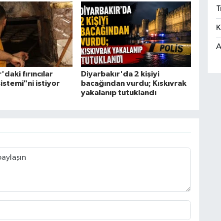
T
K
A
'daki fırıncılar
Diyarbakır'da 2 kişiyi
istemi"ni istiyor
bacağından vurdu; Kıskıvrak
yakalanıp tutuklandı