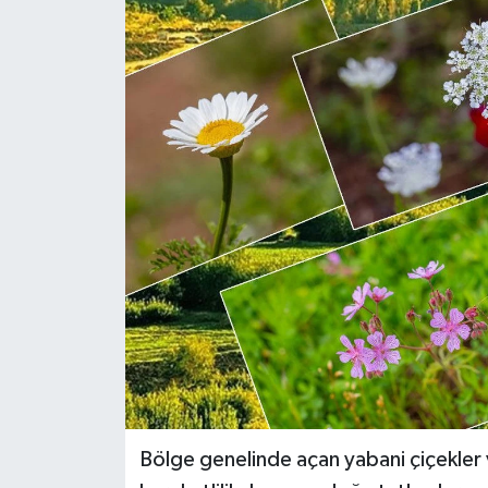
Genel
Güncel
Gündem
İlim & İrfan
Kültür & Sanat
KURDÎ
Sağlık
Sağlık & Yaşam
Bölge genelinde açan yabani çiçekler
Siyaset