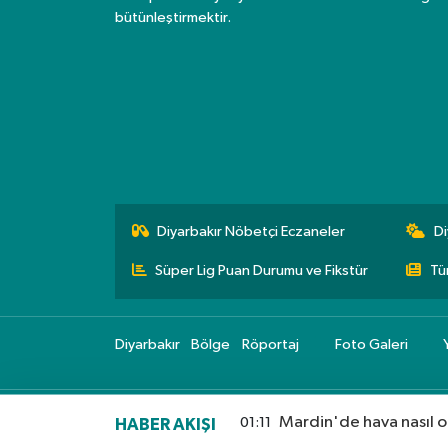
bütünleştirmektir.
Diyarbakır Nöbetçi Eczaneler
Di
Süper Lig Puan Durumu ve Fikstür
Tü
Diyarbakır
Bölge
Röportaj
Foto Galeri
Mardin'de hava nasıl o
01:11
HABER AKIŞI