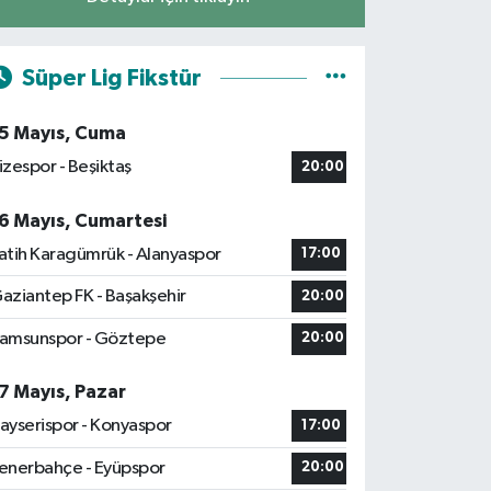
Süper Lig Fikstür
5 Mayıs, Cuma
izespor - Beşiktaş
20:00
6 Mayıs, Cumartesi
atih Karagümrük - Alanyaspor
17:00
aziantep FK - Başakşehir
20:00
amsunspor - Göztepe
20:00
7 Mayıs, Pazar
ayserispor - Konyaspor
17:00
enerbahçe - Eyüpspor
20:00