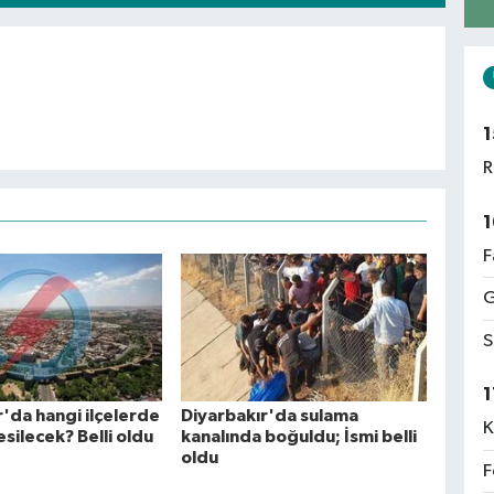
1
R
1
F
G
S
1
r'da hangi ilçelerde
Diyarbakır'da sulama
K
esilecek? Belli oldu
kanalında boğuldu; İsmi belli
oldu
F