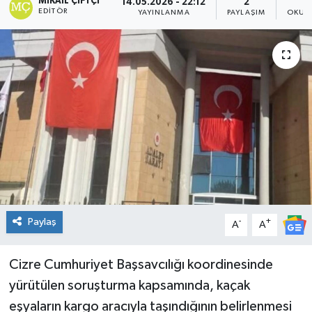
MIKAIL ÇIFTÇI
14.05.2026 - 22:12
2
EDITÖR
YAYINLANMA
PAYLAŞIM
OKUN
Genel
Güncel
Gündem
İlim & İrfan
Kültür & Sanat
KURDÎ
Paylaş
-
+
A
A
Sağlık
Cizre Cumhuriyet Başsavcılığı koordinesinde
Sağlık & Yaşam
yürütülen soruşturma kapsamında, kaçak
eşyaların kargo aracıyla taşındığının belirlenmesi
Siyaset