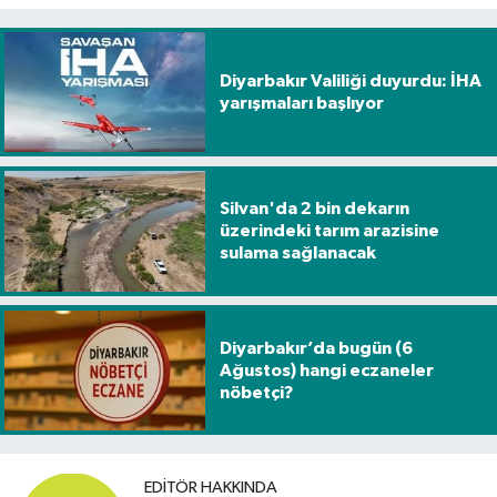
Diyarbakır Valiliği duyurdu: İHA
yarışmaları başlıyor
Silvan'da 2 bin dekarın
üzerindeki tarım arazisine
sulama sağlanacak
Diyarbakır’da bugün (6
Ağustos) hangi eczaneler
nöbetçi?
EDITÖR HAKKINDA