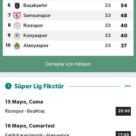
6
Başakşehir
33
54
7
Samsunspor
33
48
8
Rizespor
33
40
9
Konyaspor
33
40
10
Alanyaspor
33
37
Detaylar için tıklayın
Süper Lig Fikstür
15 Mayıs, Cuma
Rizespor - Beşiktaş
20:00
16 Mayıs, Cumartesi
Fatih Karagümrük - Alanyaspor
17:00