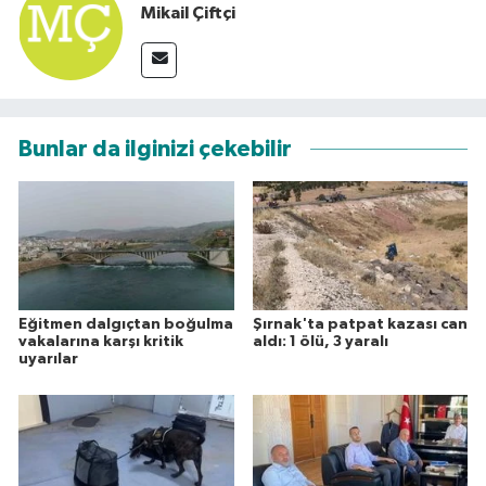
Mikail Çiftçi
Bunlar da ilginizi çekebilir
Eğitmen dalgıçtan boğulma
Şırnak'ta patpat kazası can
vakalarına karşı kritik
aldı: 1 ölü, 3 yaralı
uyarılar