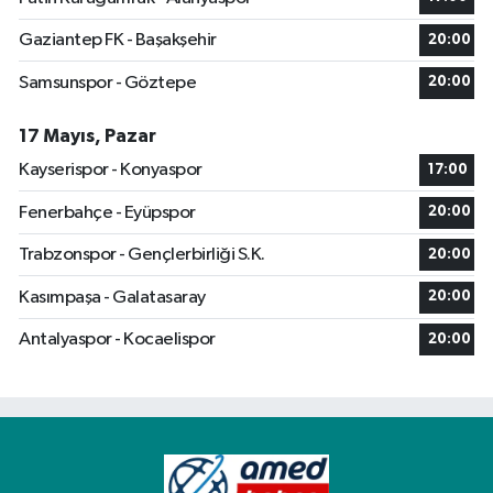
Gaziantep FK - Başakşehir
20:00
Samsunspor - Göztepe
20:00
17 Mayıs, Pazar
Kayserispor - Konyaspor
17:00
Fenerbahçe - Eyüpspor
20:00
Trabzonspor - Gençlerbirliği S.K.
20:00
Kasımpaşa - Galatasaray
20:00
Antalyaspor - Kocaelispor
20:00