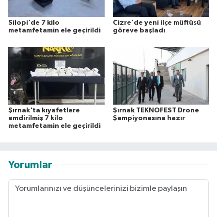
Silopi'de 7 kilo
Cizre'de yeni ilçe müftüsü
metamfetamin ele geçirildi
göreve başladı
Şırnak'ta kıyafetlere
Şırnak TEKNOFEST Drone
emdirilmiş 7 kilo
Şampiyonasına hazır
metamfetamin ele geçirildi
Yorumlar