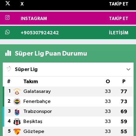
X
TAKIP ET
INSTAGRAM
TAKIP ET
+905307924242
İLETIŞIM
Süper Lig Puan Durumu
Süper Lig
#
Takım
O
P
1
Galatasaray
33
77
2
Fenerbahçe
33
73
3
Trabzonspor
33
69
4
Beşiktaş
33
59
5
Göztepe
33
55