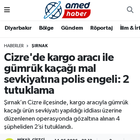
Diyarbakır
Diyarbakır
Diyarbakır Nöbetçi Eczaneler
Diyarbakır
Bölge
Gündem
Röportaj
İlim & İ
Bölge
Aile
Diyarbakır Hava Durumu
HABERLER
ŞIRNAK
Cizre'de kargo aracı ile
Röportaj
Asayiş
Diyarbakır Namaz Vakitleri
gümrük kaçağı mal
Foto Galeri
Bilim & Teknoloji
Diyarbakır Trafik Yoğunluk Haritası
sevkiyatına polis engeli: 2
Yazarlar
Bölge
Süper Lig Puan Durumu ve Fikstür
tutuklama
Şırnak’ın Cizre ilçesinde, kargo aracıyla gümrük
Dünya
Tüm Manşetler
kaçağı ürün sevkiyatı yapıldığı iddiası üzerine
düzenlenen operasyonda gözaltına alınan 4
Eğitim
Son Dakika Haberleri
şüpheliden 2’si tutuklandı.
Ekonomi
Haber Arşivi