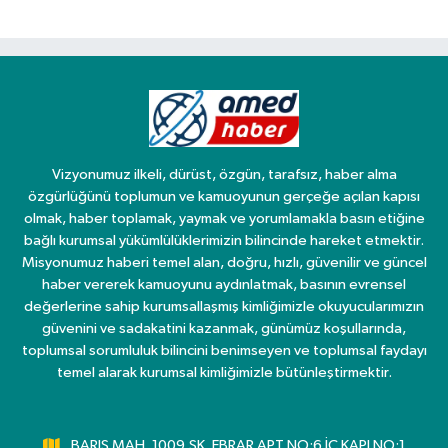
Vizyonumuz ilkeli, dürüst, özgün, tarafsız, haber alma
özgürlüğünü toplumun ve kamuoyunun gerçeğe açılan kapısı
olmak, haber toplamak, yaymak ve yorumlamakla basın etiğine
bağlı kurumsal yükümlülüklerimizin bilincinde hareket etmektir.
Misyonumuz haberi temel alan, doğru, hızlı, güvenilir ve güncel
haber vererek kamuoyunu aydınlatmak, basının evrensel
değerlerine sahip kurumsallaşmış kimliğimizle okuyucularımızın
güvenini ve sadakatini kazanmak, günümüz koşullarında,
toplumsal sorumluluk bilincini benimseyen ve toplumsal faydayı
temel alarak kurumsal kimliğimizle bütünleştirmektir.
BARIŞ MAH. 1009.SK. EBRAR APT NO:6 İÇ KAPI NO:1