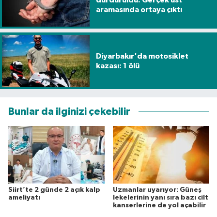
durduruldu: Gerçek üst
aramasında ortaya çıktı
Diyarbakır'da motosiklet
kazası: 1 ölü
Bunlar da ilginizi çekebilir
Siirt’te 2 günde 2 açık kalp
Uzmanlar uyarıyor: Güneş
ameliyatı
lekelerinin yanı sıra bazı cilt
kanserlerine de yol açabilir