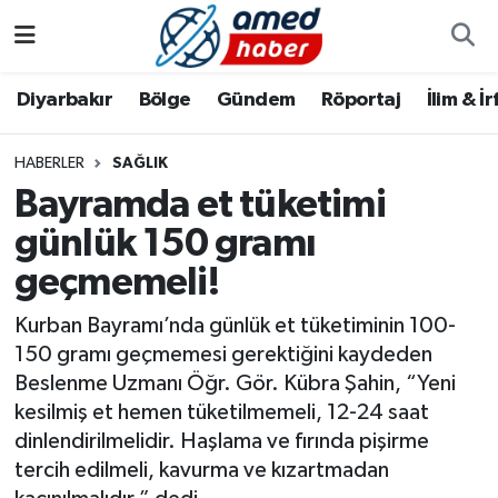
Diyarbakır
Diyarbakır
Diyarbakır Nöbetçi Eczaneler
Diyarbakır
Bölge
Gündem
Röportaj
İlim & İ
Bölge
Aile
Diyarbakır Hava Durumu
HABERLER
SAĞLIK
Bayramda et tüketimi
Röportaj
Asayiş
Diyarbakır Namaz Vakitleri
günlük 150 gramı
Foto Galeri
Bilim & Teknoloji
Diyarbakır Trafik Yoğunluk Haritası
geçmemeli!
Yazarlar
Bölge
Süper Lig Puan Durumu ve Fikstür
Kurban Bayramı’nda günlük et tüketiminin 100-
150 gramı geçmemesi gerektiğini kaydeden
Dünya
Tüm Manşetler
Beslenme Uzmanı Öğr. Gör. Kübra Şahin, “Yeni
kesilmiş et hemen tüketilmemeli, 12-24 saat
Eğitim
Son Dakika Haberleri
dinlendirilmelidir. Haşlama ve fırında pişirme
tercih edilmeli, kavurma ve kızartmadan
Ekonomi
Haber Arşivi