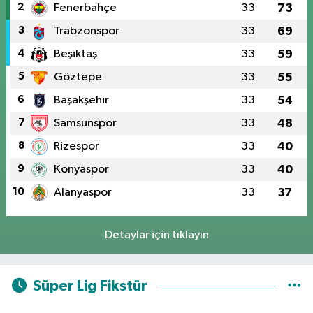
2
Fenerbahçe
33
73
3
Trabzonspor
33
69
4
Beşiktaş
33
59
5
Göztepe
33
55
6
Başakşehir
33
54
7
Samsunspor
33
48
8
Rizespor
33
40
9
Konyaspor
33
40
10
Alanyaspor
33
37
Detaylar için tıklayın
Süper Lig Fikstür