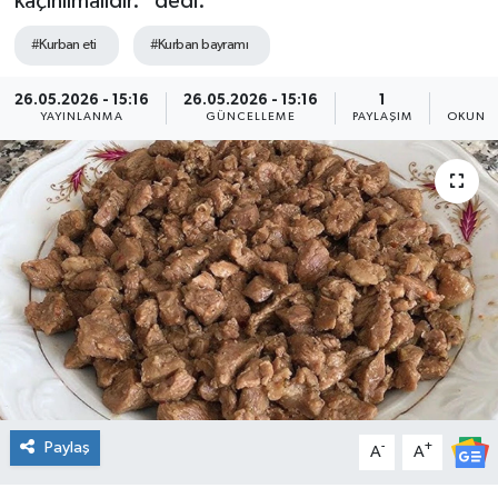
kaçınılmalıdır.” dedi.
Genel
#Kurban eti
#Kurban bayramı
Güncel
26.05.2026 - 15:16
26.05.2026 - 15:16
1
6
YAYINLANMA
GÜNCELLEME
PAYLAŞIM
OKUNMA
Gündem
İlim & İrfan
Kültür & Sanat
KURDÎ
Sağlık
Sağlık & Yaşam
Paylaş
-
+
A
A
Siyaset