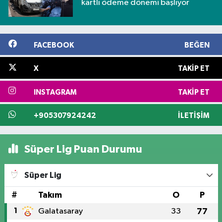
kartlı ödeme dönemi başlıyor
FACEBOOK
BEĞEN
X
TAKIP ET
INSTAGRAM
TAKIP ET
+905307924242
İLETIŞIM
Süper Lig Puan Durumu
Süper Lig
#
Takım
O
P
1
Galatasaray
33
77