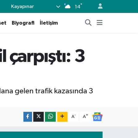
°
Kayapınar
14
set
Biyografi
İletişim
çarpıştı: 3
ana gelen trafik kazasında 3
-
+
A
A