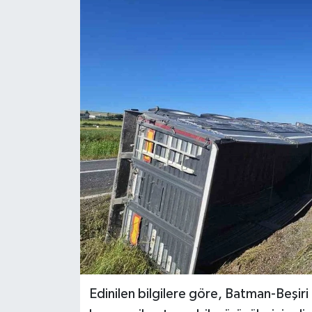
Genel
Güncel
Gündem
İlim & İrfan
Kültür & Sanat
KURDÎ
Sağlık
Sağlık & Yaşam
Edinilen bilgilere göre, Batman-Beşiri
Siyaset