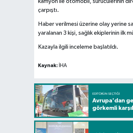
kamyon ile otomobil, sürücülerinin di
çarpıştı.
Spor
Haber verilmesi üzerine olay yerine sa
Yaşam
yaralanan 3 kişi, sağlık ekiplerinin il
Kazayla ilgili inceleme başlatıldı.
Kaynak:
İHA
EDITÖRÜN SEÇTIĞI
Avrupa'dan gel
görkemli karş