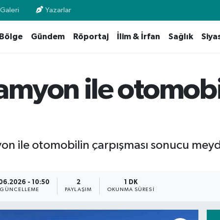
Galeri
Yazarlar
Bölge
Gündem
Röportaj
İlim & İrfan
Sağlık
Siya
myon ile otomobil 
yon ile otomobilin çarpışması sonucu meyd
06.2026 - 10:50
2
1 DK
GÜNCELLEME
PAYLAŞIM
OKUNMA SÜRESI