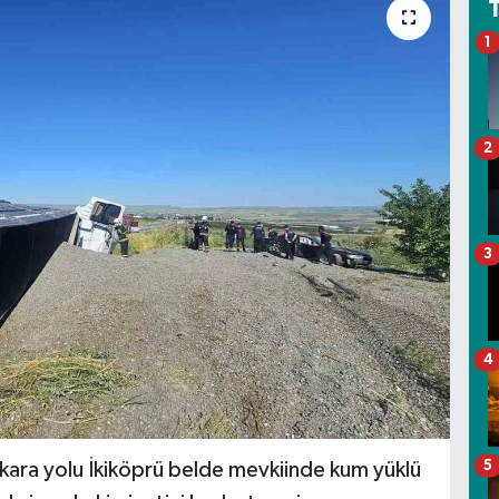
1
2
3
4
5
 kara yolu İkiköprü belde mevkiinde kum yüklü