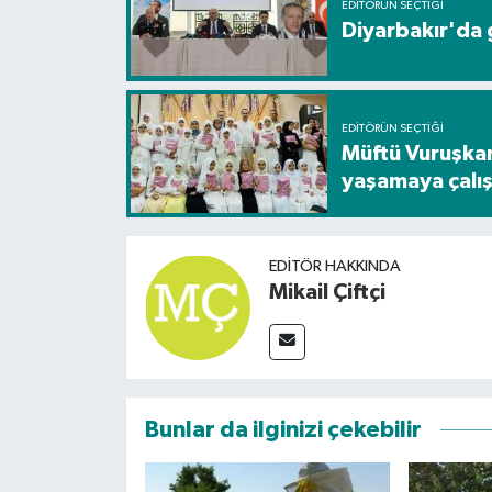
EDITÖRÜN SEÇTIĞI
Diyarbakır'da g
EDITÖRÜN SEÇTIĞI
Müftü Vuruşkan
yaşamaya çalış
EDITÖR HAKKINDA
Mikail Çiftçi
Bunlar da ilginizi çekebilir