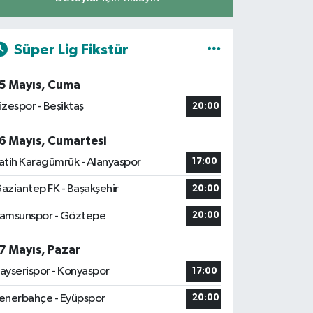
Süper Lig Fikstür
5 Mayıs, Cuma
izespor - Beşiktaş
20:00
6 Mayıs, Cumartesi
atih Karagümrük - Alanyaspor
17:00
aziantep FK - Başakşehir
20:00
amsunspor - Göztepe
20:00
7 Mayıs, Pazar
ayserispor - Konyaspor
17:00
enerbahçe - Eyüpspor
20:00