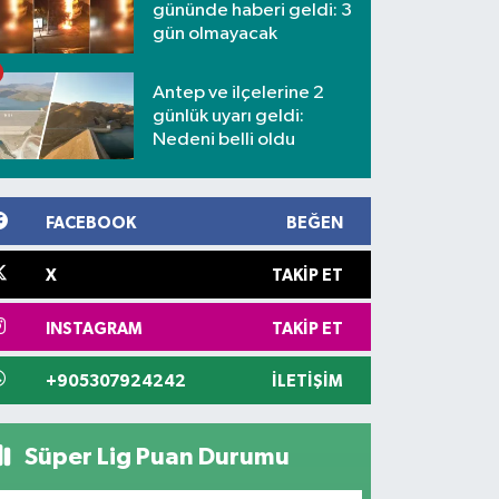
gününde haberi geldi: 3
gün olmayacak
Antep ve ilçelerine 2
günlük uyarı geldi:
Nedeni belli oldu
FACEBOOK
BEĞEN
X
TAKIP ET
INSTAGRAM
TAKIP ET
+905307924242
İLETIŞIM
Süper Lig Puan Durumu