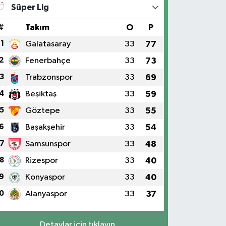
Süper Lig
#
Takım
O
P
1
Galatasaray
33
77
2
Fenerbahçe
33
73
3
Trabzonspor
33
69
4
Beşiktaş
33
59
5
Göztepe
33
55
6
Başakşehir
33
54
7
Samsunspor
33
48
8
Rizespor
33
40
9
Konyaspor
33
40
0
Alanyaspor
33
37
Detaylar için tıklayın