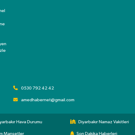
mel
ine
eyen
zle
0530 792 42 42
amedhabernet@gmail.com
yarbakır Hava Durumu
Diyarbakır Namaz Vakitleri
m Manşetler
Son Dakika Haberleri