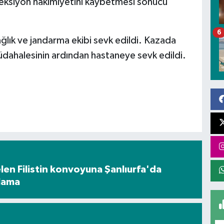
reksiyon hakimiyetini kaybetmesi sonucu
6
ğlık ve jandarma ekibi sevk edildi. Kazada
k müdahalesinin ardından hastaneye sevk edildi.
en Filistin konvoyuna Şanlıurfa'da
ılama