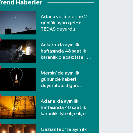
Trend Haberler
Adana ve ilçelerine 2
günlük uyarı geldi:
TEDAŞ duyurdu
Ankara'da ayın ilk
haftasında 48 saatlik
karanlık olacak: İşte ilçe
ilçe etkilenecek
mahalleler
Mersin'de ayın ilk
gününde haberi
duyuruldu: 3 gün
kesilecek
Adana'da ayın ilk
haftasında 48 saatlik
karanlık: İşte ilçe ilçe
mahalleler ve saatler
Gaziantep'te ayın ilk