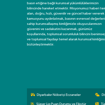
basın etiğine bağlı kurumsal yükümlülüklerimizin
bilincinde hareket etmektir. Misyonumuz haberi te
alan, doğru, hızlı, güvenilir ve güncel haber vererek
kamuoyunu aydınlatmak, basının evrensel değerler
sahip kurumsallaşmış kimliğimizle okuyucularımızın
güvenini ve sadakatini kazanmak, günümüz
koşullarında, toplumsal sorumluluk bilincini benims
ve toplumsal faydayı temel alarak kurumsal kimliğimi
bütünleştirmektir.
Diyarbakır Nöbetçi Eczaneler
Di
Süper Lig Puan Durumu ve Fikstür
Tü