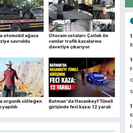
a otomobil ağaca
Otocam ustaları: Çatlak ön
1
aziye savruldu
camlar trafik kazalarına
R
davetiye çıkarıyor
1
F
G
S
 organik sütleğen
Batman'da Hasankeyf Tüneli
1
ı yapıldı
girişinde feci kaza: 12 yaralı
K
F