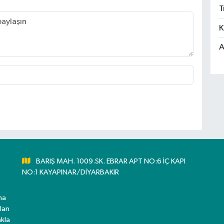
T
K
A
BARIŞ MAH. 1009.SK. EBRAR APT NO:6 İÇ KAPI
NO:1 KAYAPINAR/DİYARBAKIR
ma
lan
kla