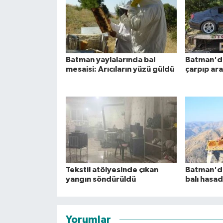
Batman yaylalarında bal
Batman'd
mesaisi: Arıcıların yüzü güldü
çarpıp ar
Tekstil atölyesinde çıkan
Batman'da
yangın söndürüldü
balı hasad
Yorumlar