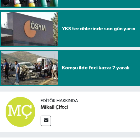
YKS tercihlerinde son gün yarın
Komşu ilde feci kaza: 7 yaralı
EDITÖR HAKKINDA
Mikail Çiftçi