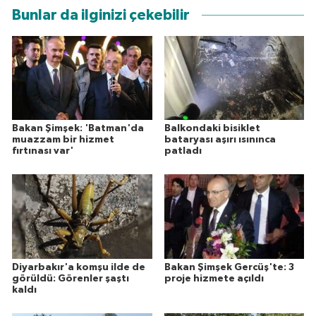
Bunlar da ilginizi çekebilir
Bakan Şimşek: 'Batman'da
Balkondaki bisiklet
muazzam bir hizmet
bataryası aşırı ısınınca
fırtınası var'
patladı
Diyarbakır'a komşu ilde de
Bakan Şimşek Gercüş'te: 3
görüldü: Görenler şaştı
proje hizmete açıldı
kaldı