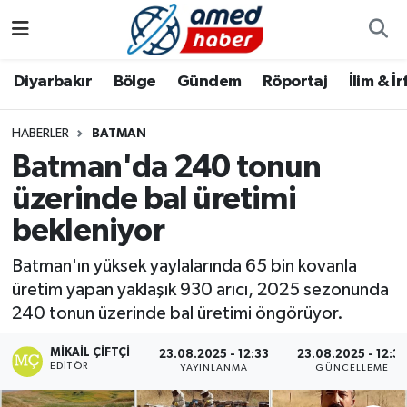
Diyarbakır
Diyarbakır
Diyarbakır Nöbetçi Eczaneler
Diyarbakır
Bölge
Gündem
Röportaj
İlim & İ
Bölge
Aile
Diyarbakır Hava Durumu
HABERLER
BATMAN
Batman'da 240 tonun
Röportaj
Asayiş
Diyarbakır Namaz Vakitleri
üzerinde bal üretimi
Foto Galeri
Bilim & Teknoloji
Diyarbakır Trafik Yoğunluk Haritası
bekleniyor
Yazarlar
Bölge
Süper Lig Puan Durumu ve Fikstür
Batman'ın yüksek yaylalarında 65 bin kovanla
üretim yapan yaklaşık 930 arıcı, 2025 sezonunda
Dünya
Tüm Manşetler
240 tonun üzerinde bal üretimi öngörüyor.
Eğitim
Son Dakika Haberleri
MIKAIL ÇIFTÇI
23.08.2025 - 12:33
23.08.2025 - 12:3
EDITÖR
YAYINLANMA
GÜNCELLEME
Ekonomi
Haber Arşivi