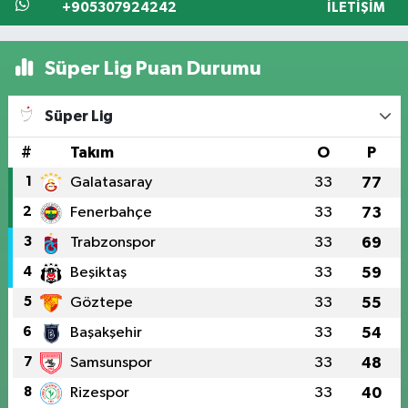
+905307924242
İLETIŞIM
Süper Lig Puan Durumu
Süper Lig
#
Takım
O
P
1
Galatasaray
33
77
2
Fenerbahçe
33
73
3
Trabzonspor
33
69
4
Beşiktaş
33
59
5
Göztepe
33
55
6
Başakşehir
33
54
7
Samsunspor
33
48
8
Rizespor
33
40