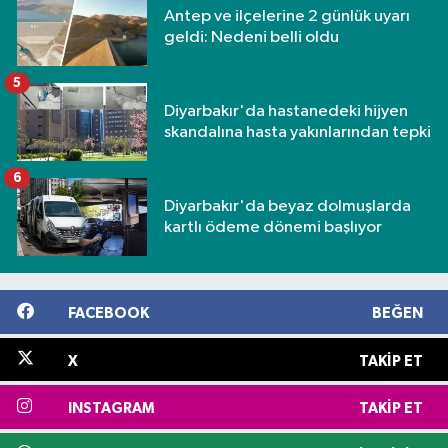
Antep ve ilçelerine 2 günlük uyarı
geldi: Nedeni belli oldu
5
Diyarbakır'da hastanedeki hijyen
skandalına hasta yakınlarından tepki
6
Diyarbakır'da beyaz dolmuşlarda
kartlı ödeme dönemi başlıyor
FACEBOOK
BEĞEN
X
TAKIP ET
INSTAGRAM
TAKIP ET