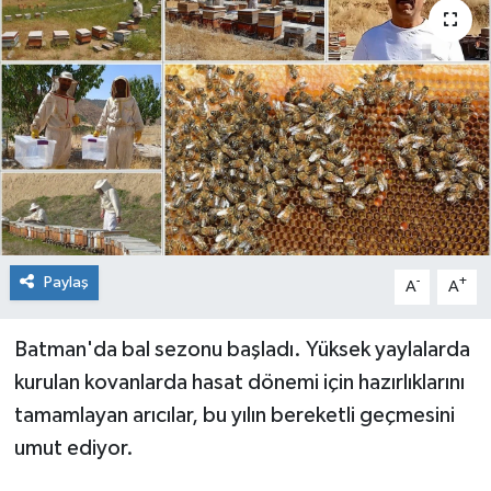
Genel
Güncel
Gündem
İlim & İrfan
Kültür & Sanat
Paylaş
-
+
A
A
KURDÎ
Batman'da bal sezonu başladı. Yüksek yaylalarda
Sağlık
kurulan kovanlarda hasat dönemi için hazırlıklarını
tamamlayan arıcılar, bu yılın bereketli geçmesini
Sağlık & Yaşam
umut ediyor.
Siyaset