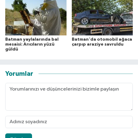
Batman yaylalarında bal
Batman'da otomobil ağaca
mesaisi: Arıcıların yüzü
çarpıp araziye savruldu
güldü
Yorumlar