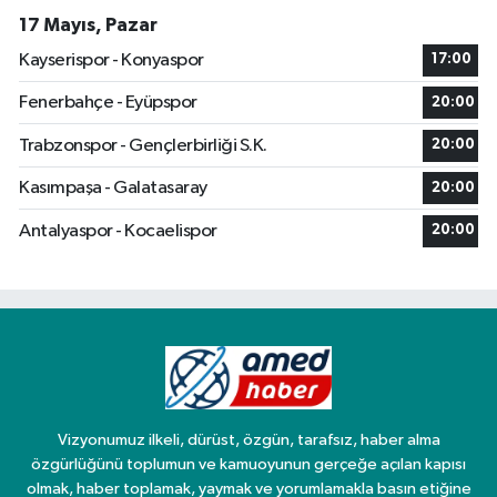
17 Mayıs, Pazar
Kayserispor - Konyaspor
17:00
Fenerbahçe - Eyüpspor
20:00
Trabzonspor - Gençlerbirliği S.K.
20:00
Kasımpaşa - Galatasaray
20:00
Antalyaspor - Kocaelispor
20:00
Vizyonumuz ilkeli, dürüst, özgün, tarafsız, haber alma
özgürlüğünü toplumun ve kamuoyunun gerçeğe açılan kapısı
olmak, haber toplamak, yaymak ve yorumlamakla basın etiğine