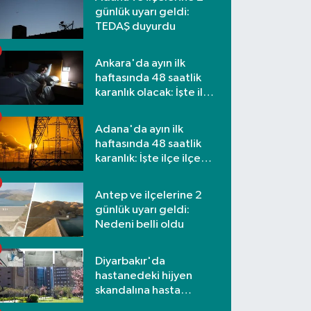
günlük uyarı geldi:
TEDAŞ duyurdu
Ankara'da ayın ilk
haftasında 48 saatlik
karanlık olacak: İşte ilçe
ilçe etkilenecek
mahalleler
Adana'da ayın ilk
haftasında 48 saatlik
karanlık: İşte ilçe ilçe
mahalleler ve saatler
Antep ve ilçelerine 2
günlük uyarı geldi:
Nedeni belli oldu
Diyarbakır'da
hastanedeki hijyen
skandalına hasta
yakınlarından tepki