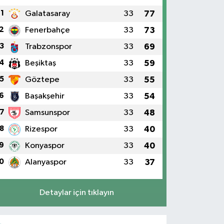
1
Galatasaray
33
77
2
Fenerbahçe
33
73
3
Trabzonspor
33
69
4
Beşiktaş
33
59
5
Göztepe
33
55
6
Başakşehir
33
54
7
Samsunspor
33
48
8
Rizespor
33
40
9
Konyaspor
33
40
0
Alanyaspor
33
37
Detaylar için tıklayın