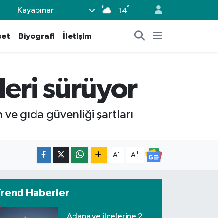
°
Kayapınar
14
set
Biyografi
İletişim
leri sürüyor
 ve gıda güvenliği şartları
-
+
A
A
Trend Haberler
Adana ve ilçelerine 2