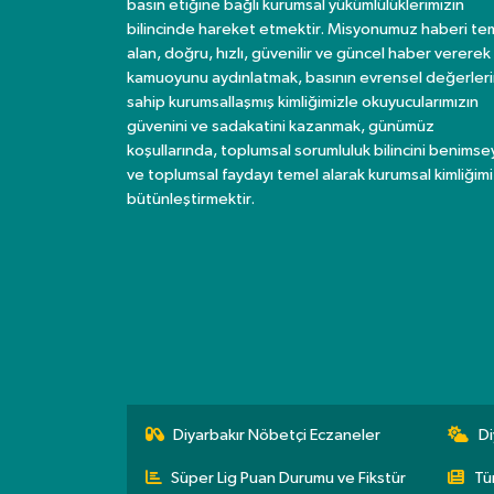
basın etiğine bağlı kurumsal yükümlülüklerimizin
bilincinde hareket etmektir. Misyonumuz haberi te
alan, doğru, hızlı, güvenilir ve güncel haber vererek
kamuoyunu aydınlatmak, basının evrensel değerler
sahip kurumsallaşmış kimliğimizle okuyucularımızın
güvenini ve sadakatini kazanmak, günümüz
koşullarında, toplumsal sorumluluk bilincini benims
ve toplumsal faydayı temel alarak kurumsal kimliğimi
bütünleştirmektir.
Diyarbakır Nöbetçi Eczaneler
Di
Süper Lig Puan Durumu ve Fikstür
Tü