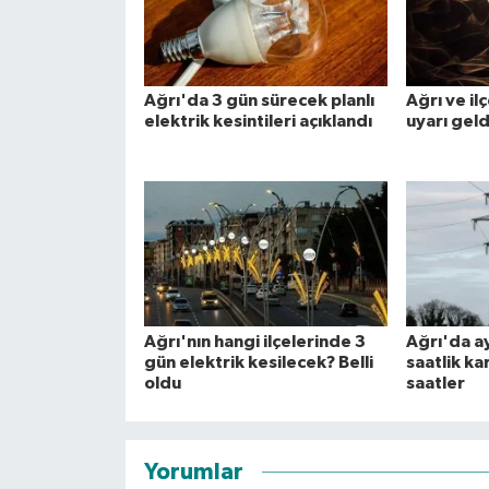
Ağrı'da 3 gün sürecek planlı
Ağrı ve il
elektrik kesintileri açıklandı
uyarı geld
Ağrı'nın hangi ilçelerinde 3
Ağrı'da ay
gün elektrik kesilecek? Belli
saatlik kar
oldu
saatler
Yorumlar