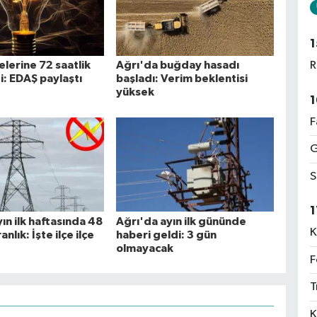
1
çelerine 72 saatlik
Ağrı'da buğday hasadı
R
i: EDAŞ paylaştı
başladı: Verim beklentisi
yüksek
1
F
G
S
1
ın ilk haftasında 48
Ağrı'da ayın ilk gününde
K
anlık: İşte ilçe ilçe
haberi geldi: 3 gün
olmayacak
F
T
K