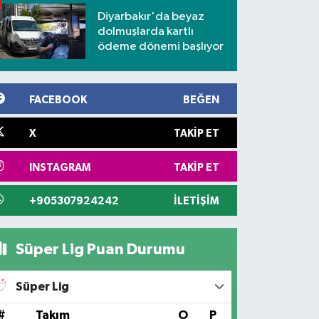
Diyarbakır'da beyaz
dolmuşlarda kartlı
ödeme dönemi başlıyor
FACEBOOK
BEĞEN
X
TAKIP ET
INSTAGRAM
TAKIP ET
+905307924242
İLETIŞIM
Süper Lig Puan Durumu
Süper Lig
#
Takım
O
P