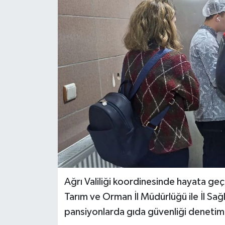
Genel
Güncel
Gündem
İlim & İrfan
Kültür & Sanat
KURDÎ
Sağlık
Ağrı Valiliği koordinesinde hayata g
Tarım ve Orman İl Müdürlüğü ile İl Sağ
Sağlık & Yaşam
pansiyonlarda gıda güvenliği denetimle
Siyaset