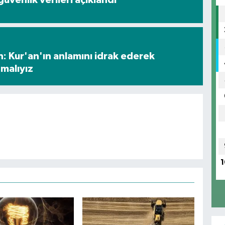
: Kur'an'ın anlamını idrak ederek
malıyız
1