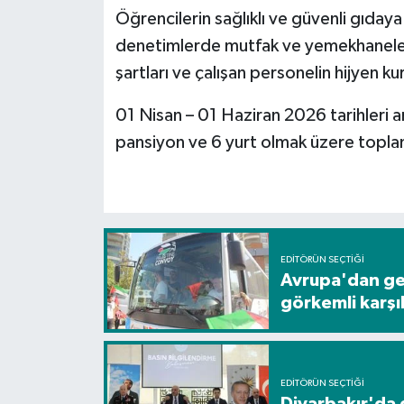
Öğrencilerin sağlıklı ve güvenli gıday
Spor
denetimlerde mutfak ve yemekhanelerd
şartları ve çalışan personelin hijyen kur
Yaşam
01 Nisan – 01 Haziran 2026 tarihleri 
pansiyon ve 6 yurt olmak üzere toplam
EDITÖRÜN SEÇTIĞI
Avrupa'dan gel
görkemli karş
EDITÖRÜN SEÇTIĞI
Diyarbakır'da g