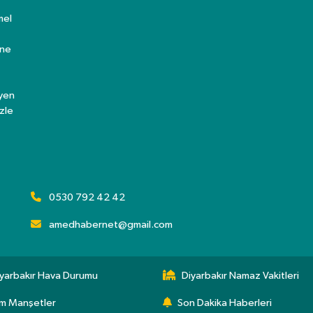
mel
ine
eyen
zle
0530 792 42 42
amedhabernet@gmail.com
yarbakır Hava Durumu
Diyarbakır Namaz Vakitleri
m Manşetler
Son Dakika Haberleri