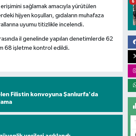
6
a erişimini sağlamak amacıyla yürütülen
eki hijyen koşulları, gıdaların muhafaza
allarına uyumu titizlikle incelendi.
arasında il genelinde yapılan denetimlerde 62
 68 işletme kontrol edildi.
en Filistin konvoyuna Şanlıurfa'da
ılama
üvenlik verileri açıklandı