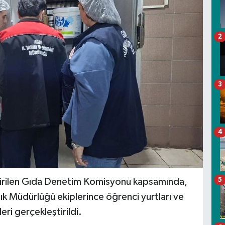
2
3
4
5
eçirilen Gıda Denetim Komisyonu kapsamında,
lık Müdürlüğü ekiplerince öğrenci yurtları ve
ri gerçekleştirildi.