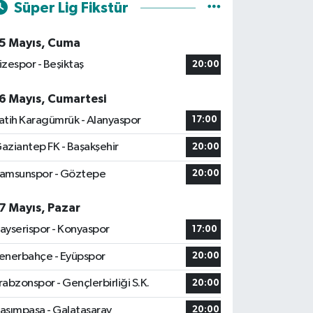
Süper Lig Fikstür
5 Mayıs, Cuma
izespor - Beşiktaş
20:00
6 Mayıs, Cumartesi
atih Karagümrük - Alanyaspor
17:00
aziantep FK - Başakşehir
20:00
amsunspor - Göztepe
20:00
7 Mayıs, Pazar
ayserispor - Konyaspor
17:00
enerbahçe - Eyüpspor
20:00
rabzonspor - Gençlerbirliği S.K.
20:00
asımpaşa - Galatasaray
20:00