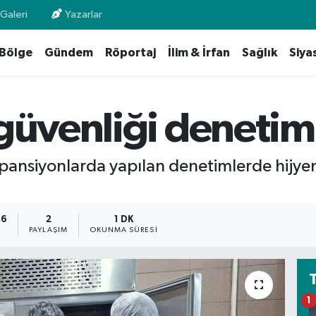
Galeri
Yazarlar
Bölge
Gündem
Röportaj
İlim & İrfan
Sağlık
Siya
güvenliği denetim
e pansiyonlarda yapılan denetimlerde hijyen
46
2
1 DK
PAYLAŞIM
OKUNMA SÜRESI
1