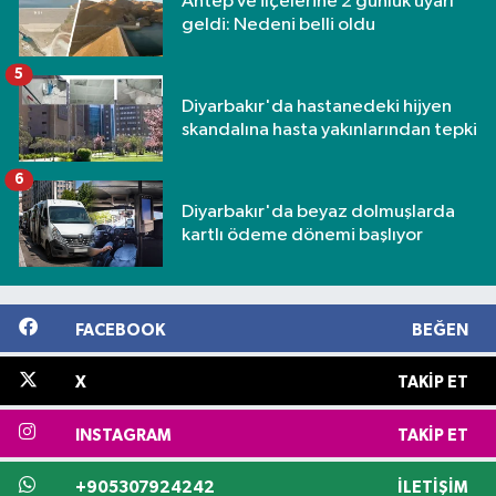
Antep ve ilçelerine 2 günlük uyarı
geldi: Nedeni belli oldu
5
Diyarbakır'da hastanedeki hijyen
skandalına hasta yakınlarından tepki
6
Diyarbakır'da beyaz dolmuşlarda
kartlı ödeme dönemi başlıyor
FACEBOOK
BEĞEN
X
TAKIP ET
INSTAGRAM
TAKIP ET
+905307924242
İLETIŞIM