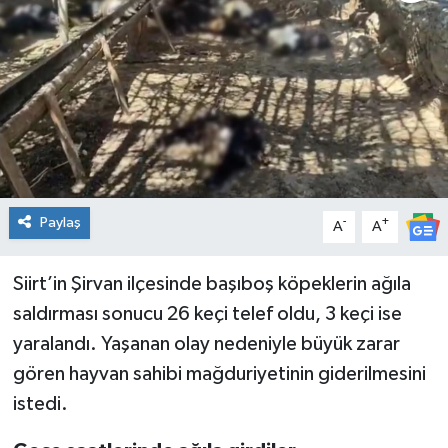
Genel
Güncel
Gündem
İlim & İrfan
Paylaş
-
+
A
A
Kültür & Sanat
Siirt’in Şirvan ilçesinde başıboş köpeklerin ağıla
KURDÎ
saldırması sonucu 26 keçi telef oldu, 3 keçi ise
Sağlık
yaralandı. Yaşanan olay nedeniyle büyük zarar
gören hayvan sahibi mağduriyetinin giderilmesini
Sağlık & Yaşam
istedi.
Siyaset