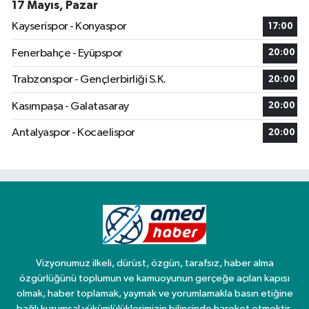
17 Mayıs, Pazar
Kayserispor - Konyaspor
17:00
Fenerbahçe - Eyüpspor
20:00
Trabzonspor - Gençlerbirliği S.K.
20:00
Kasımpaşa - Galatasaray
20:00
Antalyaspor - Kocaelispor
20:00
Vizyonumuz ilkeli, dürüst, özgün, tarafsız, haber alma
özgürlüğünü toplumun ve kamuoyunun gerçeğe açılan kapısı
olmak, haber toplamak, yaymak ve yorumlamakla basın etiğine
bağlı kurumsal yükümlülüklerimizin bilincinde hareket etmektir.