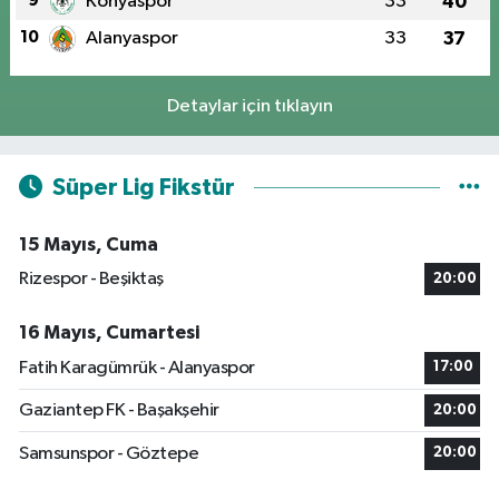
9
Konyaspor
33
40
10
Alanyaspor
33
37
Detaylar için tıklayın
Süper Lig Fikstür
15 Mayıs, Cuma
Rizespor - Beşiktaş
20:00
16 Mayıs, Cumartesi
Fatih Karagümrük - Alanyaspor
17:00
Gaziantep FK - Başakşehir
20:00
Samsunspor - Göztepe
20:00