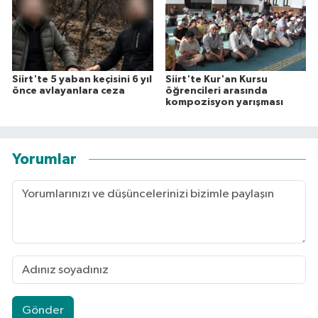
Siirt'te 5 yaban keçisini 6 yıl
Siirt'te Kur'an Kursu
önce avlayanlara ceza
öğrencileri arasında
kompozisyon yarışması
Yorumlar
Gönder