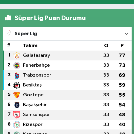
Süper Lig Puan Durumu
Süper Lig
#
Takım
O
P
1
Galatasaray
33
77
2
Fenerbahçe
33
73
3
Trabzonspor
33
69
4
Beşiktaş
33
59
5
Göztepe
33
55
6
Başakşehir
33
54
7
Samsunspor
33
48
8
Rizespor
33
40