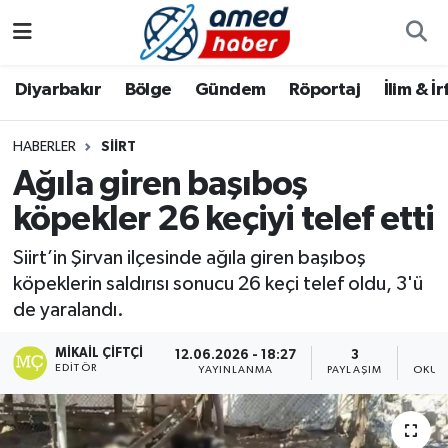
Diyarbakır
Diyarbakır
Diyarbakır Nöbetçi Eczaneler
Diyarbakır
Bölge
Gündem
Röportaj
İlim & İ
Bölge
Aile
Diyarbakır Hava Durumu
HABERLER
SIIRT
Ağıla giren başıboş
Röportaj
Asayiş
Diyarbakır Namaz Vakitleri
köpekler 26 keçiyi telef etti
Foto Galeri
Bilim & Teknoloji
Diyarbakır Trafik Yoğunluk Haritası
Siirt’in Şirvan ilçesinde ağıla giren başıboş
Yazarlar
Bölge
Süper Lig Puan Durumu ve Fikstür
köpeklerin saldırısı sonucu 26 keçi telef oldu, 3'ü
de yaralandı.
Dünya
Tüm Manşetler
MIKAIL ÇIFTÇI
12.06.2026 - 18:27
3
EDITÖR
YAYINLANMA
PAYLAŞIM
OKUN
Eğitim
Son Dakika Haberleri
Ekonomi
Haber Arşivi