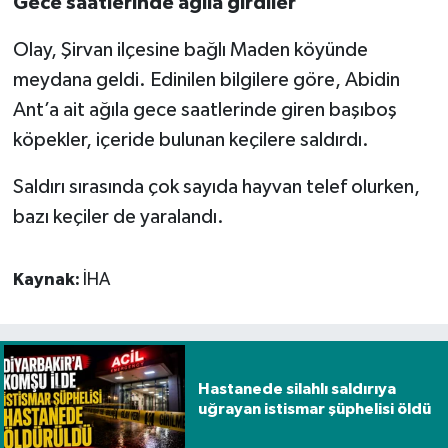
Gece saatlerinde ağıla girdiler
Spor
Olay, Şirvan ilçesine bağlı Maden köyünde
meydana geldi. Edinilen bilgilere göre, Abidin
Yaşam
Ant’a ait ağıla gece saatlerinde giren başıboş
köpekler, içeride bulunan keçilere saldırdı.
Saldırı sırasında çok sayıda hayvan telef olurken,
bazı keçiler de yaralandı.
Kaynak:
İHA
Hastanede silahlı saldırıya
uğrayan istismar şüphelisi öldü